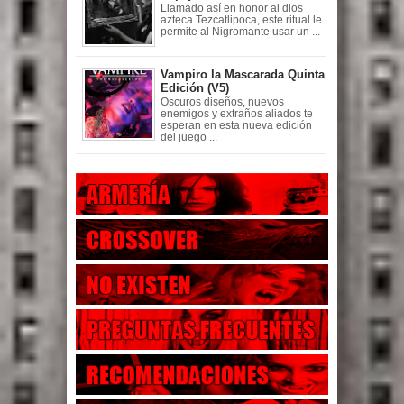
Llamado así en honor al dios
azteca Tezcatlipoca, este ritual le
permite al Nigromante usar un ...
Vampiro la Mascarada Quinta
Edición (V5)
Oscuros diseños, nuevos
enemigos y extraños aliados te
esperan en esta nueva edición
del juego ...