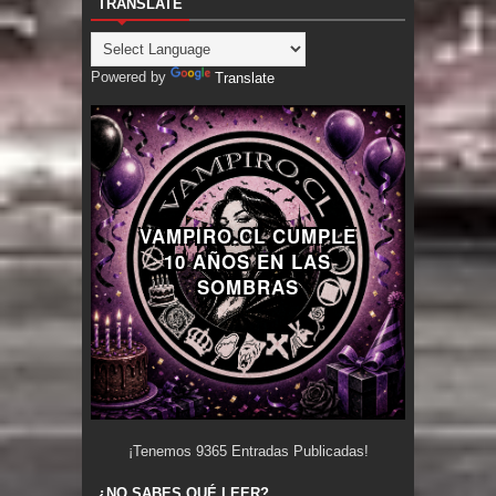
TRANSLATE
Powered by
Translate
VAMPIRO.CL CUMPLE
10 AÑOS EN LAS
SOMBRAS
¡Tenemos
9365
Entradas Publicadas!
¿NO SABES QUÉ LEER?