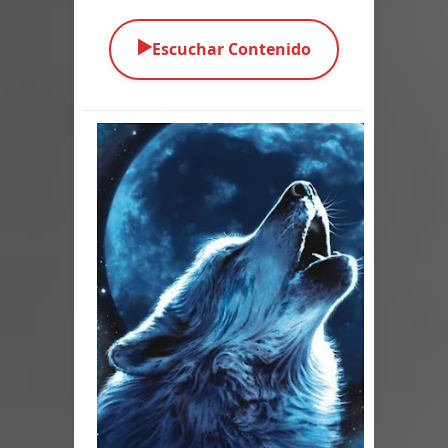
Parte 01: El Comienzo
▶️
Escuchar Contenido
Parte 01: El Enemigo Interior
Exaltados y Muertos Vivientes
Los Muertos se Levantan (Relato)
Los Monstruos más Buscados
Alma
El Destructor
El Buscador
El Pueblo Protegido
Parte 05: Sitiados