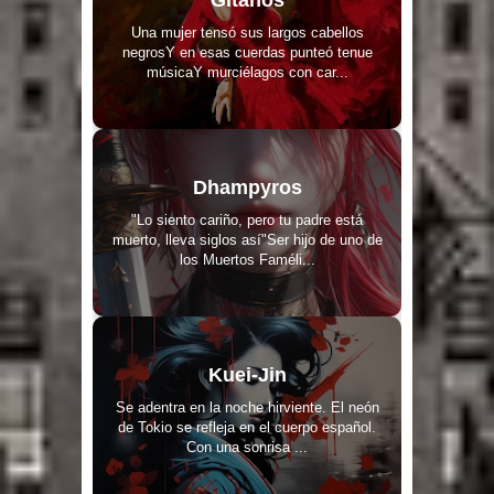
Una mujer tensó sus largos cabellos
negrosY en esas cuerdas punteó tenue
músicaY murciélagos con car...
Dhampyros
"Lo siento cariño, pero tu padre está
muerto, lleva siglos así"Ser hijo de uno de
los Muertos Faméli...
Kuei-Jin
Se adentra en la noche hirviente. El neón
de Tokio se refleja en el cuerpo español.
Con una sonrisa ...