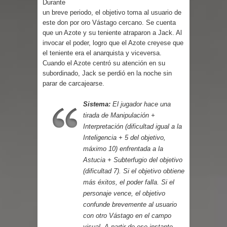
Durante
Parte 02: Un Bicho Raro
un breve periodo, el objetivo toma al usuario de
este don por oro Vástago cercano. Se cuenta
que un Azote y su teniente atraparon a Jack. Al
invocar el poder, logro que el Azote creyese que
el teniente era el anarquista y viceversa.
Cuando el Azote centró su atención en su
subordinado, Jack se perdió en la noche sin
parar de carcajearse.
Sistema:
El jugador hace una
tirada de Manipulación +
Interpretación (dificultad igual a la
Inteligencia + 5 del objetivo,
máximo 10) enfrentada a la
Astucia + Subterfugio del objetivo
(dificultad 7). Si el objetivo obtiene
más éxitos, el poder falla. Si el
personaje vence, el objetivo
confunde brevemente al usuario
con otro Vástago en el campo
visual. A partir de ese instante