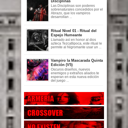
Disciplinas
Las Disciplinas son poderes
sobrenaturales concedidos por el
Abrazo, que los vampiros
desarrollan ...
Ritual Nivel 01 - Ritual del
Espejo Humeante
Llamado así en honor al dios
azteca Tezcatlipoca, este ritual le
permite al Nigromante usar un ...
Vampiro la Mascarada Quinta
Edición (V5)
Oscuros diseños, nuevos
enemigos y extraños aliados te
esperan en esta nueva edición
del juego ...