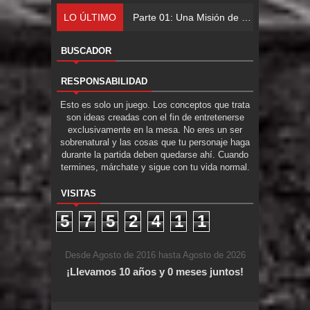
LO ÚLTIMO
Parte 01: Una Misión de Locos
BUSCADOR
RESPONSABILIDAD
Esto es solo un juego. Los conceptos que trata
son ideas creadas con el fin de entretenerse
exclusivamente en la mesa. No eres un ser
sobrenatural y las cosas que tu personaje haga
durante la partida deben quedarse ahí. Cuando
termines, márchate y sigue con tu vida normal.
VISITAS
5
7
5
2
4
1
1
Desde Agosto de 2016 hasta Agosto de 2026
¡Llevamos 10 años y 0 meses juntos!