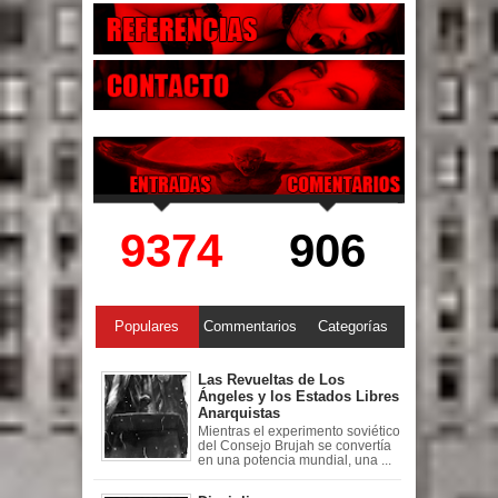
9374
906
Populares
Commentarios
Categorías
Las Revueltas de Los
Ángeles y los Estados Libres
Anarquistas
Mientras el experimento soviético
del Consejo Brujah se convertía
en una potencia mundial, una ...