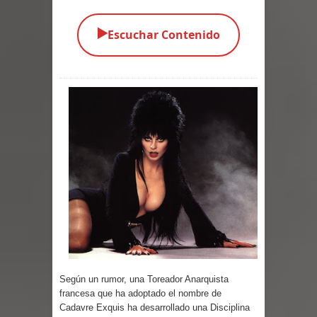
Parte 03: Una Piraña en el Bidé
▶️
Escuchar Contenido
Parte 02: Los Muertos Gobiernan a
los Vivos
Parte 01: Escondido a Plena Luz
Parte 02: El Enemigo de mi Enemigo
Parte 06: Coletazos
Parte 05: Los Horrores del Infierno
Parte 04: Oídos Sordos
Parte 03: La Traición
Según un rumor, una Toreador Anarquista
Parte 02: Vuelve el Hijo Prodigo
francesa que ha adoptado el nombre de
Cadavre Exquis ha desarrollado una Disciplina