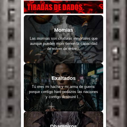
Momias
Las momias son criaturas inmortales que
aunque pueden morir tienen la capacidad
de volver de entre...
Exaltados
Tú eres mi hacha y mi arma de guerra:
porque contigo haré pedazos las naciones
y contigo destruiré l...
Dhampiros