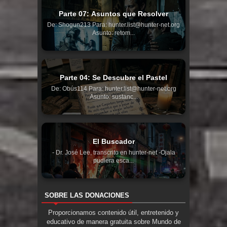
Parte 07: Asuntos que Resolver
De: Shogun213 Para: hunter.list@hunter-net.org
Asunto: retom...
Parte 04: Se Descubre el Pastel
De: Obús114 Para: hunter.list@hunter-net.org
Asunto: sustanc...
El Buscador
- Dr. José Lee, transcrito en hunter-net -Ojala
pudiera esca...
SOBRE LAS DONACIONES
Proporcionamos contenido útil, entretenido y
educativo de manera gratuita sobre Mundo de