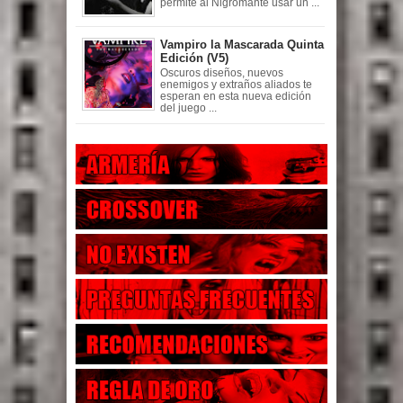
permite al Nigromante usar un ...
Vampiro la Mascarada Quinta
Edición (V5)
Oscuros diseños, nuevos
enemigos y extraños aliados te
esperan en esta nueva edición
del juego ...