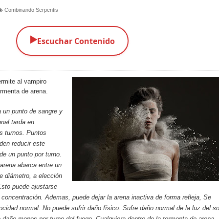
Combinando Serpentis
▶️
Escuchar Contenido
ermite al vampiro
ormenta de arena.
 un punto de sangre y
onal tarda en
s turnos. Puntos
den reducir este
de un punto por turno.
arena abarca entre un
e diámetro, a elección
Esto puede ajustarse
 concentración. Ademas, puede dejar la arena inactiva de forma refleja, Se
cidad normal. No puede sufrir daño físico. Sufre daño normal de la luz del so
e daño menos por turno del fuego. Cualquiera dentro de la tormenta de arena