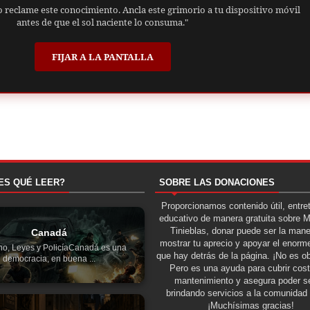
o reclame este conocimiento. Ancla este grimorio a tu dispositivo móvil
antes de que el sol naciente lo consuma."
FIJAR A LA PANTALLA
ES QUÉ LEER?
SOBRE LAS DONACIONES
Proporcionamos contenido útil, entre
educativo de manera gratuita sobre 
Tinieblas, donar puede ser la man
Canadá
mostrar tu aprecio y apoyar el enorme
no, Leyes y PolicíaCanadá es una
que hay detrás de la página. ¡No es ob
democracia, en buena ...
Pero es una ayuda para cubrir cos
mantenimiento y asegura poder se
brindando servicios a la comunidad 
¡Muchísimas gracias!