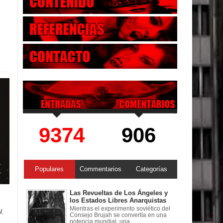
9374
906
Populares
Commentarios
Categorías
Las Revueltas de Los Ángeles y
los Estados Libres Anarquistas
Mientras el experimento soviético del
l.
Consejo Brujah se convertía en una
potencia mundial, una ...