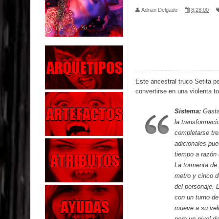
Adrian Delgado
8:28:00
Parte 02: Los Muertos Gobiernan a los Vivos
Parte 01: Escondido a Plena Luz
Parte 02: El Enemigo de mi Enemigo
Parte 06: Coletazos
Este ancestral truco Setita p
convertirse en una violenta t
Parte 05: Los Horrores del Infierno
Sistema:
Gasta
Parte 04: Oídos Sordos
la transformaci
completarse tre
Parte 03: La Traición
adicionales pue
tiempo a razón 
Parte 02: Vuelve el Hijo Prodigo
La tormenta de 
metro y cinco d
Parte 03: Reflexiones
del personaje. 
con un turno de
mueve a su velo
pero un nivel d