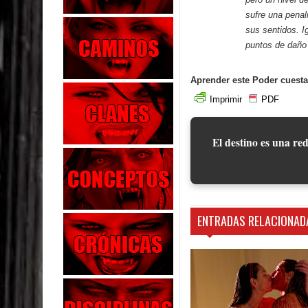
sufre una penal
sus sentidos. I
puntos de daño
Aprender este Poder cuesta
Imprimir
PDF
El destino es una red
ENTRADAS RELACIONAD