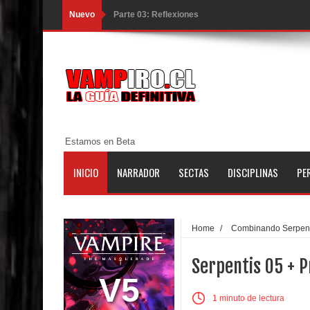
Nuevo
Parte 02: Un Bicho Raro
Parte 01: Una Misión de Locos
Parte 03: Forastero en Tierra Muerta
Parte 10: El Secreto
Parte 09: Los Muertos Cuentan Cuentos
Estamos en Beta
Parte 08: Ultratumba
INICIO
NARRADOR
SECTAS
DISCIPLINAS
PE
Parte 07: Asuntos que Resolver
Parte 06: El Trato con los Muertos
Home
/
Combinando Serpent
Parte 05: Sitiados
Serpentis 05 + 
Parte 04: Se Descubre el Pastel
V5
1 minuto de lectura
Parte 03: Una Piraña en el Bidé