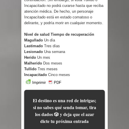
Incapacitado no podrá curarse hasta que reciba
atención médica. De hecho, un personaje
Incapacitado está en estado comatoso o
delirante, y podría morir en cualquier momento.
Nivel de salud Tiempo de recuperación
Magullado
Un día
Lastimado
Tres días
Lesionado
Una semana
Herido
Un mes
Malherido
Dos meses
Tullido
Tres meses
Incapacitado
Cinco meses
Imprimir
PDF
El destino es una red de intrigas;
si no sabes qué senda tomar, tira
los dados 🎲 y deja que el azar
dicte tu próxima entrada