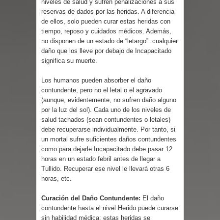
niveles de salud y sufren penalizaciones a sus
Parte 03: Reflexiones
reservas de dados por las heridas. A diferencia
de ellos, solo pueden curar estas heridas con
tiempo, reposo y cuidados médicos. Además,
no disponen de un estado de “letargo”: cualquier
daño que los lleve por debajo de Incapacitado
significa su muerte.
Los humanos pueden absorber el daño
contundente, pero no el letal o el agravado
(aunque, evidentemente, no sufren daño alguno
por la luz del sol). Cada uno de los niveles de
salud tachados (sean contundentes o letales)
debe recuperarse individualmente. Por tanto, si
un mortal sufre suficientes daños contundentes
como para dejarle Incapacitado debe pasar 12
horas en un estado febril antes de llegar a
Tullido. Recuperar ese nivel le llevará otras 6
horas, etc.
Curación del Daño Contundente:
El daño
contundente hasta el nivel Herido puede curarse
sin habilidad médica: estas heridas se