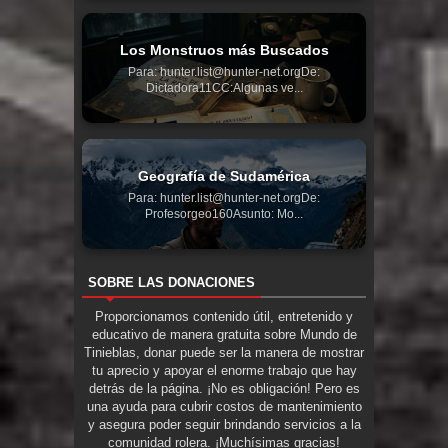
Los Monstruos más Buscados
Para: hunter.list@hunter-net.orgDe:
Dictadora11CC:Algunas ve...
Geografía de Sudamérica
Para: hunter.list@hunter-net.orgDe:
Profesorgeo160Asunto: Mo...
SOBRE LAS DONACIONES
Proporcionamos contenido útil, entretenido y
educativo de manera gratuita sobre Mundo de
Tinieblas, donar puede ser la manera de mostrar
tu aprecio y apoyar el enorme trabajo que hay
detrás de la página. ¡No es obligación! Pero es
una ayuda para cubrir costos de mantenimiento
y asegura poder seguir brindando servicios a la
comunidad rolera. ¡Muchísimas gracias!