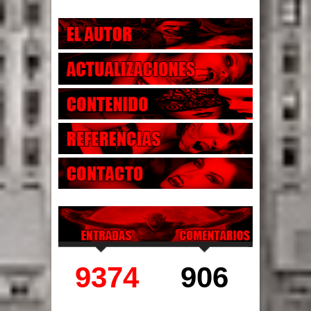
9374
906