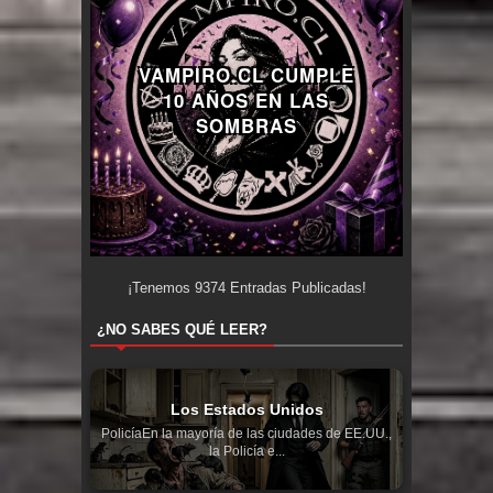
VAMPIRO.CL CUMPLE
10 AÑOS EN LAS
SOMBRAS
¡Tenemos
9374
Entradas Publicadas!
¿NO SABES QUÉ LEER?
Los Estados Unidos
PolicíaEn la mayoría de las ciudades de EE.UU.,
la Policía e...