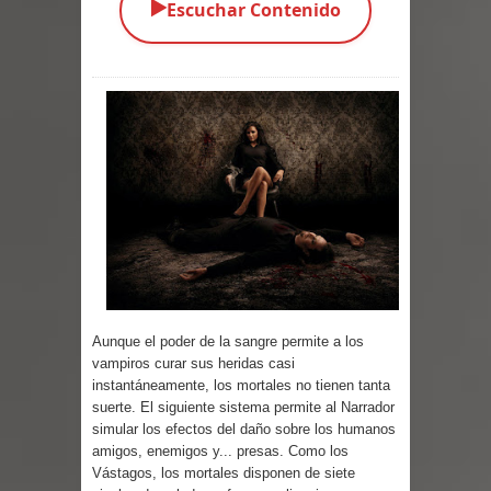
▶️
Escuchar Contenido
Parte 03: Una Piraña en el Bidé
Parte 02: Los Muertos Gobiernan a
los Vivos
Parte 01: Escondido a Plena Luz
Parte 02: El Enemigo de mi Enemigo
Parte 06: Coletazos
Parte 05: Los Horrores del Infierno
Aunque el poder de la sangre permite a los
Parte 04: Oídos Sordos
vampiros curar sus heridas casi
instantáneamente, los mortales no tienen tanta
suerte. El siguiente sistema permite al Narrador
Parte 03: La Traición
simular los efectos del daño sobre los humanos
amigos, enemigos y... presas. Como los
Parte 02: Vuelve el Hijo Prodigo
Vástagos, los mortales disponen de siete