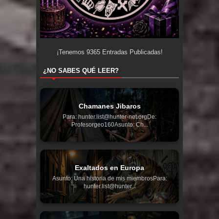
¡Tenemos
9365
Entradas Publicadas!
¿NO SABES QUÉ LEER?
Chamanes Jibaros
Para: hunter.list@hunter-net.orgDe:
Profesorgeo160Asunto: Ch...
Exaltados en Europa
Asunto: Una historia de mis miembrosPara:
hunter.list@hunter...