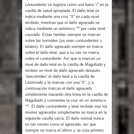
contundente se registra como una barra “/” en la
casilla de salud apropiada. El daño letal se
indica mediante una cruz “X” en cada nivel
recibido, mientras que el daño agravado se
indica mediante un asterisco “*” por cada nivel
causado. Estas heridas siempre se marcan
sobre las normales (ya sean contundentes o
letales). El daño agravado siempre se marca
sobre el daño letal, que a su vez se marca
sobre el contundente. Así que si marcas un
nivel de daño letal en la casilla de Magullado y
recibes un nivel de daño agravado después,
“desciendes” el daño letal a la casilla de
Lastimado y la marcas con una “X”, y a
continuación marcas el daño agravado
simplemente trazando otra línea en la casilla de
Magullado y conviertes la cruz en un asterisco
“*”. El daño contundente y letal recibido tras los
niveles agravados simplemente se marca en la
siguiente casilla vacía. El daño normal nunca
es tan severo como el agravado, así que
siempre se marca el último y se cura primero.