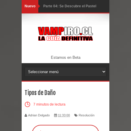
Nuevo
Parte 04: Se Descubre el Pastel
Parte 03: Una Piraña en el Bidé
Parte 02: Los Muertos Gobiernan a
los Vivos
Parte 01: Escondido a Plena Luz
Estamos en Beta
Parte 02: El Enemigo de mi Enemigo
Parte 06: Coletazos
Tipos de Daño
Parte 05: Los Horrores del Infierno
7 minutos de lectura
Parte 04: Oídos Sordos
Adrian Delgado
11:33:00
Resolución
Parte 03: La Traición
Parte 02: Vuelve el Hijo Prodigo