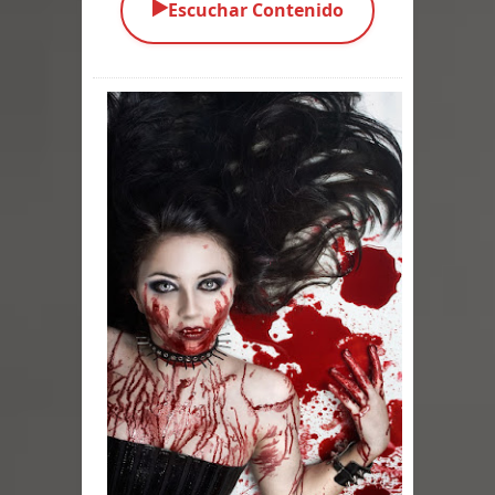
▶️
Escuchar Contenido
Parte 01: El Comienzo
Parte 01: El Enemigo Interior
Exaltados y Muertos Vivientes
Los Muertos se Levantan (Relato)
Los Monstruos más Buscados
Alma
El Destructor
El Buscador
El Pueblo Protegido
Parte 05: Sitiados