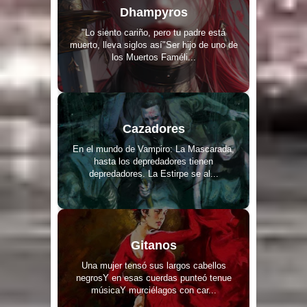
Dhampyros
"Lo siento cariño, pero tu padre está
muerto, lleva siglos así"Ser hijo de uno de
los Muertos Faméli...
Cazadores
En el mundo de Vampiro: La Mascarada,
hasta los depredadores tienen
depredadores. La Estirpe se al...
Gitanos
Una mujer tensó sus largos cabellos
negrosY en esas cuerdas punteó tenue
músicaY murciélagos con car...