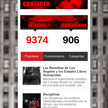
9374
906
Populares
Commentarios
Categorías
Las Revueltas de Los
Ángeles y los Estados Libres
Anarquistas
Mientras el experimento soviético
del Consejo Brujah se convertía
en una potencia mundial, una ...
Disciplinas
Las Disciplinas son poderes
sobrenaturales concedidos por el
Abrazo, que los vampiros
desarrollan ...