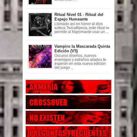
Ritual Nivel 01 - Ritual del
Espejo Humeante
Llamado así en honor al dios
azteca Tezcatlipoca, este ritual le
permite al Nigromante usar un ...
Vampiro la Mascarada Quinta
Edición (V5)
Oscuros diseños, nuevos
enemigos y extraños aliados te
esperan en esta nueva edición
del juego ...