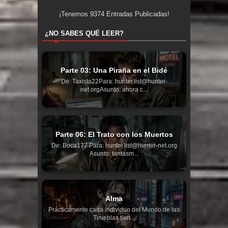
¡Tenemos
9374
Entradas Publicadas!
¿NO SABES QUÉ LEER?
Parte 03: Una Piraña en el Bidé
De: Taxista22Para: hunter.list@hunter-
net.orgAsunto: ahora c...
Parte 06: El Trato con los Muertos
De: Boca177 Para: hunter.list@hunter-net.org
Asunto: fantasm...
Alma
Prácticamente cada individuo del Mundo de las
Tinieblas tien...