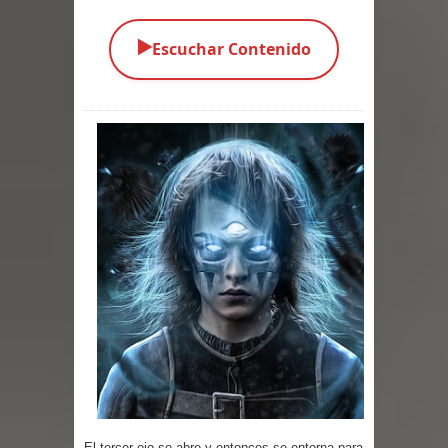
Parte 03: Una Piraña en el Bidé
▶️
Escuchar Contenido
Parte 02: Los Muertos Gobiernan a
los Vivos
Parte 01: Escondido a Plena Luz
Parte 02: El Enemigo de mi Enemigo
Parte 06: Coletazos
Parte 05: Los Horrores del Infierno
Parte 04: Oídos Sordos
Parte 03: La Traición
Parte 02: Vuelve el Hijo Prodigo
El tercer ojo se abre y entonces se entorna para