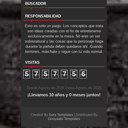
BUSCADOR
RESPONSABILIDAD
Esto es solo un juego. Los conceptos que trata
son ideas creadas con el fin de entretenerse
exclusivamente en la mesa. No eres un ser
sobrenatural y las cosas que tu personaje haga
durante la partida deben quedarse ahí. Cuando
termines, márchate y sigue con tu vida normal.
VISITAS
5
7
5
7
7
5
6
Desde Agosto de 2016 hasta Agosto de 2026
¡Llevamos 10 años y 0 meses juntos!
Created By
Sora Templates
| Distributed By
Gooyaabi Templates