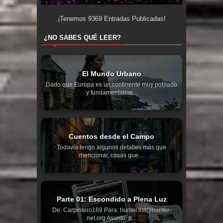
¡Tenemos
9369
Entradas Publicadas!
¿NO SABES QUÉ LEER?
El Mundo Urbano
Dado que Europa es un continente muy poblado
y fundamentalme...
Cuentos desde el Campo
Todavía tengo algunos detalles más que
mencionar, cosas que ...
Parte 01: Escondido a Plena Luz
De: Carpintero169 Para: hunter.list@hunter-
net.org Asunto: p...