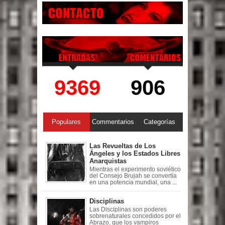
9369
906
Populares
Commentarios
Categorías
Las Revueltas de Los
Ángeles y los Estados Libres
Anarquistas
Mientras el experimento soviético
del Consejo Brujah se convertía
en una potencia mundial, una ...
Disciplinas
Las Disciplinas son poderes
sobrenaturales concedidos por el
Abrazo, que los vampiros