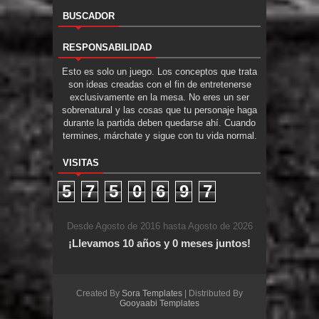
BUSCADOR
RESPONSABILIDAD
Esto es solo un juego. Los conceptos que trata
son ideas creadas con el fin de entretenerse
exclusivamente en la mesa. No eres un ser
sobrenatural y las cosas que tu personaje haga
durante la partida deben quedarse ahí. Cuando
termines, márchate y sigue con tu vida normal.
VISITAS
5
7
5
0
6
9
7
Desde Agosto de 2016 hasta Agosto de 2026
¡Llevamos 10 años y 0 meses juntos!
Created By
Sora Templates
| Distributed By
Gooyaabi Templates