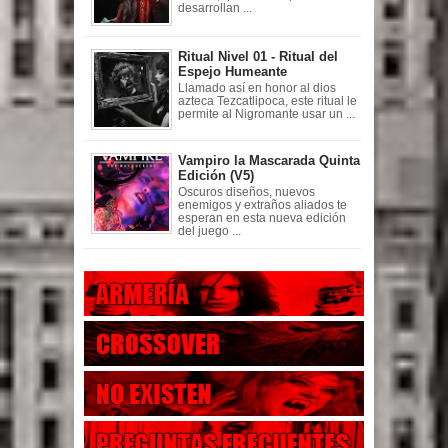
desarrollan ...
Ritual Nivel 01 - Ritual del
Espejo Humeante
Llamado así en honor al dios
azteca Tezcatlipoca, este ritual le
permite al Nigromante usar un ...
Vampiro la Mascarada Quinta
Edición (V5)
Oscuros diseños, nuevos
enemigos y extraños aliados te
esperan en esta nueva edición
del juego ...