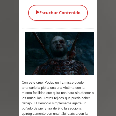
Parte 05: Los Horrores del Infierno
▶️
Escuchar Contenido
Parte 04: Oídos Sordos
Parte 03: La Traición
Parte 02: Vuelve el Hijo Prodigo
Parte 01: El Comienzo
Parte 01: El Enemigo Interior
Exaltados y Muertos Vivientes
Con este cruel Poder, un Tzimisce puede
Los Muertos se Levantan (Relato)
arrancarle la piel a una una víctima con la
misma facilidad que quita una bata sin afectar a
Los Monstruos más Buscados
los músculos u otros tejidos que pueda haber
debajo. El Demonio simplemente agarra un
Parte 09: Los Muertos Cuentan
puñado de piel y tira de él o la secciona
quirúrgicamente con una hábil caricia con la