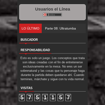
Usuarios el Línea
LO ÚLTIMO
Parte 08: Ultratumba
BUSCADOR
RESPONSABILIDAD
Esto es solo un juego. Los conceptos que trata
son ideas creadas con el fin de entretenerse
exclusivamente en la mesa. No eres un ser
sobrenatural y las cosas que tu personaje haga
durante la partida deben quedarse ahí. Cuando
termines, márchate y sigue con tu vida normal.
VISITAS
5
7
5
1
1
5
7