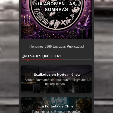
10 AÑOS EN LAS
SOMBRAS
¡Tenemos
9369
Entradas Publicadas!
¿NO SABES QUÉ LEER?
Exaltados en Norteamérica
Asunto: NorteaméricaPara: hunter.list@hunter-
net.orgDe: Viaj...
La Portada de Chile
Para: hunter.list@hunter-net.orgDe: