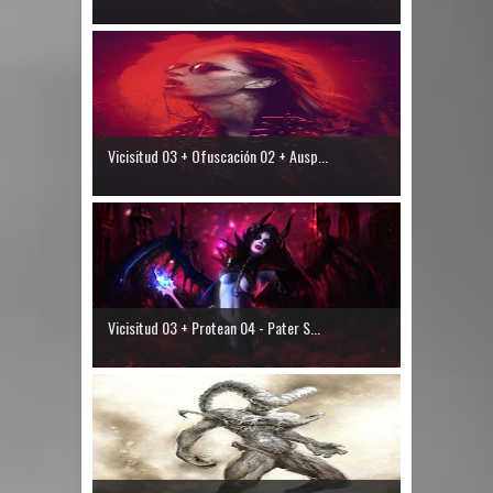
Vicisitud 03 + Ofuscación 02 + Ausp...
Vicisitud 03 + Protean 04 - Pater S...