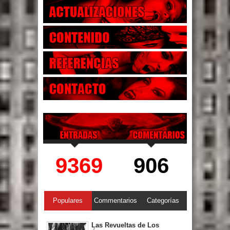
9369
906
Populares
Commentarios
Categorías
Las Revueltas de Los