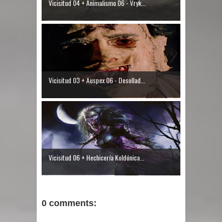
Vicisitud 04 + Animalismo 06 - Vryk...
Vicisitud 03 + Auspex 06 - Desollad...
Vicisitud 06 + Hechicería Koldúnica...
0 comments: