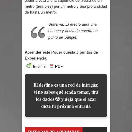
poder afecta a una superficie de piedra de un
Parte 03: Reflexiones
metro (tres pies) por un metro y una profundidad
de hasta un metro.
Sistema:
El efecto dura una
escena y activarlo cuesta un
punto de Sangre.
Aprender este Poder cuesta 3 puntos de
Experiencia.
Imprimir
PDF
El destino es una red de intrigas;
si no sabes qué senda tomar, tira
los dados 🎲 y deja que el azar
dicte tu próxima entrada