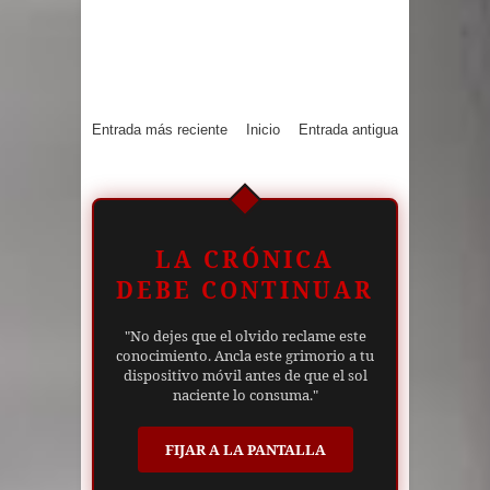
Entrada más reciente
Inicio
Entrada antigua
LA CRÓNICA
DEBE CONTINUAR
"No dejes que el olvido reclame este
conocimiento. Ancla este grimorio a tu
dispositivo móvil antes de que el sol
naciente lo consuma."
FIJAR A LA PANTALLA