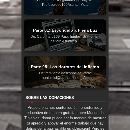
Para: hunter.list@hunter-net.orgDe:
Profesorgeo160Asunto: Mo...
Parte 01: Escondido a Plena Luz
De: Carpintero169 Para: hunter.list@hunter-
net.org Asunto: p...
Parte 05: Los Horrores del Infierno
De: remitente desconocido Para:
hunter.list@hunter-net.org A...
SOBRE LAS DONACIONES
Proporcionamos contenido útil, entretenido y
educativo de manera gratuita sobre Mundo de
Tinieblas, donar puede ser la manera de mostrar
tu aprecio y apoyar el enorme trabajo que hay
detrás de la página. ¡No es obligación! Pero es