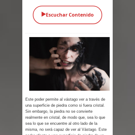
Parte 03: Una Piraña en el Bidé
▶️
Escuchar Contenido
Parte 02: Los Muertos Gobiernan a
los Vivos
Parte 01: Escondido a Plena Luz
Parte 02: El Enemigo de mi Enemigo
Parte 06: Coletazos
Parte 05: Los Horrores del Infierno
Parte 04: Oídos Sordos
Este poder permite al vástago ver a través de
una superficie de piedra como si fuera cristal.
Sin embargo, la piedra no se convierte
Parte 03: La Traición
realmente en cristal, de modo que, sea lo que
sea lo que se encuentre al otro lado de la
Parte 02: Vuelve el Hijo Prodigo
misma, no será capaz de ver al Vástago. Este