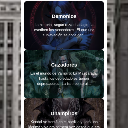
Demonios
La historia, según reza el adagio, la
escriben los vencedores. El que una
sublevación se consider...
Cazadores
En el mundo de Vampiro: La Mascarada,
hasta los depredadores tienen
depredadores. La Estirpe se al...
Dhampiros
Kendal se sentó en el bordillo y lloró una
lágrima viva pro primera vez desde que era