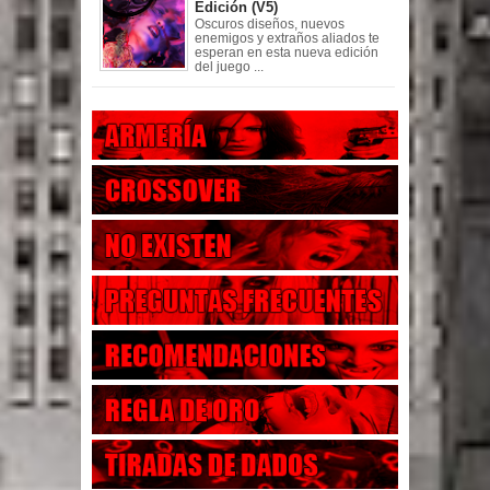
Edición (V5)
Oscuros diseños, nuevos
enemigos y extraños aliados te
esperan en esta nueva edición
del juego ...