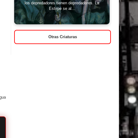
los depredadores tienen depredadores. La
Estirpe se al...
Otras Criaturas
igua