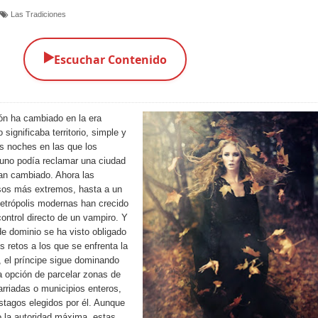
Las Tradiciones
▶️
Escuchar Contenido
ión ha cambiado en la era
ignificaba territorio, simple y
as noches en las que los
uno podía reclamar una ciudad
an cambiado. Ahora las
asos más extremos, hasta a un
etrópolis modernas han crecido
ontrol directo de un vampiro. Y
 de dominio se ha visto obligado
s retos a los que se enfrenta la
, el príncipe sigue dominando
a opción de parcelar zonas de
rriadas o municipios enteros,
stagos elegidos por él. Aunque
o la autoridad máxima, estas