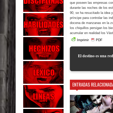
que poseen las empresas com
durante las noches de los es
90, se ha resucitado la idea 
príncipe para controlar las in
docena de manzanas en la zon
los chiquillos persigan los 
acumular en realidad los Vá
Imprimir
PDF
El destino es una red
ENTRADAS RELACIONAD