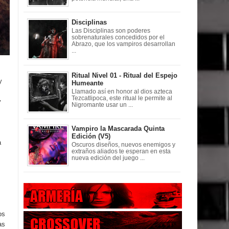
Disciplinas
Las Disciplinas son poderes
sobrenaturales concedidos por el
Abrazo, que los vampiros desarrollan
...
Ritual Nivel 01 - Ritual del Espejo
y
Humeante
Llamado así en honor al dios azteca
Tezcatlipoca, este ritual le permite al
y
Nigromante usar un ...
Vampiro la Mascarada Quinta
Edición (V5)
a
Oscuros diseños, nuevos enemigos y
extraños aliados te esperan en esta
nueva edición del juego ...
os
as