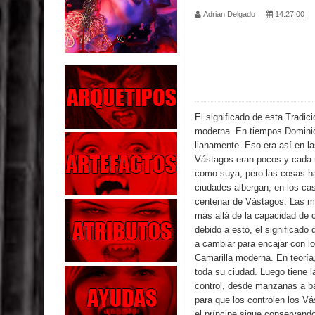
Adrian Delgado
14:27:00
Parte 02: Los Muertos Gobiernan a los Vivos
Parte 01: Escondido a Plena Luz
Parte 02: El Enemigo de mi Enemigo
Parte 06: Coletazos
El significado de esta Tradic
moderna. En tiempos Dominio s
Parte 05: Los Horrores del Infierno
llanamente. Eso era así en l
Vástagos eran pocos y cada 
Parte 04: Oídos Sordos
como suya, pero las cosas h
ciudades albergan, en los c
centenar de Vástagos. Las m
Parte 03: La Traición
más allá de la capacidad de c
debido a esto, el significado
Parte 02: Vuelve el Hijo Prodigo
a cambiar para encajar con lo
Camarilla moderna. En teoría
Parte 03: Reflexiones
toda su ciudad. Luego tiene l
control, desde manzanas a ba
para que los controlen los Vá
el príncipe sigue conservand