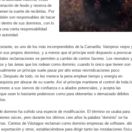
nación de feudo y reserva de
enen la suerte de recibirlas. Por
bién son responsables de hacer
d dentro de sus dominios, con lo
a una cierta responsabilidad
 autoridad.
bstante, es uno de los más incomprendidos de la Camarilla. Vampiros viejos 
 sus propios dominios, y a menos que el príncipe esté dispuesto a provocar
, tales reclamaciones se permiten a cambio de ciertos favores. Los neonatos 
ios y las áreas que los rodean como dominio, cuando lo único que tienen son
ualmente un príncipe suele pasar por alto estas reivindicaciones poco
to. Después de todo, no les merece la pena emplear tiempo y energía en
arquista por abusar de su suerte. Así el príncipe mantiene el control de toda l
ores a sus siervos de confianza o a aliados potenciales, y acepta las
 que sean lo bastante poderosos como para obtenerlas o demasiado débiles
los.
e dominio ha sufrido una especie de modificación. El término se usaba para
bienes raíces, pero durante los últimos cien años la palabra “dominio” se ha
trias. Cientos de Vástagos reclaman como dominio empresas de software, alt
exportación y otros, estableciéndose para dirigir tanto las instalaciones físic