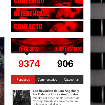
9374
906
Populares
Commentarios
Categorías
Las Revueltas de Los Ángeles y
los Estados Libres Anarquistas
Mientras el experimento soviético del
Consejo Brujah se convertía en una
potencia mundial, una ...