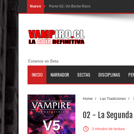
Nuevo
Parte 02: Un Bicho Raro
Parte 01: Una Misión de Locos
Parte 03: Forastero en Tierra Muerta
Parte 10: El Secreto
Parte 09: Los Muertos Cuentan Cuentos
Estamos en Beta
Parte 08: Ultratumba
INICIO
NARRADOR
SECTAS
DISCIPLINAS
PE
Parte 07: Asuntos que Resolver
Parte 06: El Trato con los Muertos
Home
/
Las Tradiciones
/
Parte 05: Sitiados
02 - La Segunda 
Parte 04: Se Descubre el Pastel
V5
3 minutos de lectura
Parte 03: Una Piraña en el Bidé