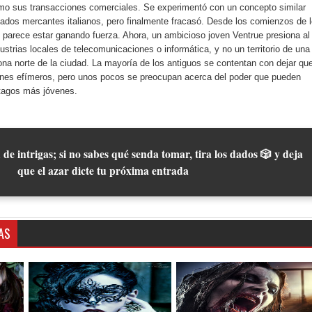
o sus transacciones comerciales. Se experimentó con un concepto similar
tados mercantes italianos, pero finalmente fracasó. Desde los comienzos de 
y parece estar ganando fuerza. Ahora, un ambicioso joven Ventrue presiona al
dustrias locales de telecomunicaciones o informática, y no un territorio de una
a norte de la ciudad. La mayoría de los antiguos se contentan con dejar qu
bienes efímeros, pero unos pocos se preocupan acerca del poder que pueden
stagos más jóvenes.
 de intrigas; si no sabes qué senda tomar, tira los dados 🎲 y deja
que el azar dicte tu próxima entrada
AS