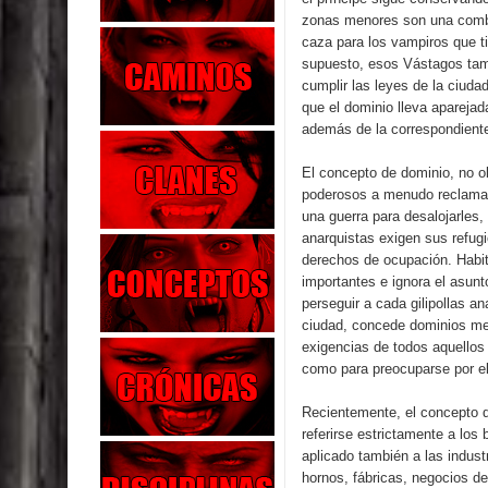
zonas menores son una combi
caza para los vampiros que ti
supuesto, esos Vástagos tam
cumplir las leyes de la ciuda
que el dominio lleva aparejad
además de la correspondiente
El concepto de dominio, no o
poderosos a menudo reclaman
una guerra para desalojarles
anarquistas exigen sus refug
derechos de ocupación. Habit
importantes e ignora el asun
perseguir a cada gilipollas an
ciudad, concede dominios men
exigencias de todos aquellos
como para preocuparse por el
Recientemente, el concepto d
referirse estrictamente a los 
aplicado también a las indus
hornos, fábricas, negocios de 