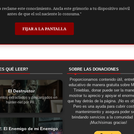
o reclame este conocimiento. Ancla este grimorio a tu dispositivo móvil
antes de que el sol naciente lo consuma."
FIJAR A LA PANTALLA
ES QUÉ LEER?
SOBRE LAS DONACIONES
Proporcionamos contenido útil, entre
educativo de manera gratuita sobre 
Tinieblas, donar puede ser la man
El Destructor
mostrar tu aprecio y apoyar el enorme
ntos extractados y descargados en
que hay detrás de la página. ¡No es ob
hunter-net por Pil...
Pero es una ayuda para cubrir cos
mantenimiento y asegura poder se
brindando servicios a la comunidad 
¡Muchísimas gracias!
2: El Enemigo de mi Enemigo