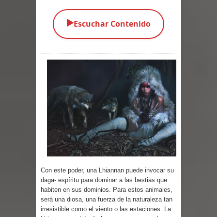
Parte 05: Sitiados
▶️
Escuchar Contenido
Parte 04: Se Descubre el Pastel
Parte 03: Una Piraña en el Bidé
Parte 02: Los Muertos Gobiernan a
los Vivos
Parte 01: Escondido a Plena Luz
Parte 02: El Enemigo de mi Enemigo
Parte 06: Coletazos
Con este poder, una Lhiannan puede invocar su
daga- espíritu para dominar a las bestias que
Parte 05: Los Horrores del Infierno
habiten en sus dominios. Para estos animales,
será una diosa, una fuerza de la naturaleza tan
Parte 04: Oídos Sordos
irresistible como el viento o las estaciones. La