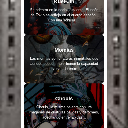
Kuei-Jin
Se adentra en la noche hirviente. El neón
de Tokio se refleja en el cuerpo español.
Con una sonrisa ...
Momias
Las momias son criaturas inmortales que
aunque pueden morir tienen la capacidad
de volver de entre...
Ghouls
Ghouls, la misma palabra conjura
imágenes de criaturas pálidas y deformes,
acechando entre lápidas...