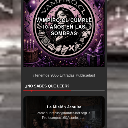
VAMPIRO.CL CUMPLE
10 AÑOS EN LAS
SOMBRAS
¡Tenemos
9365
Entradas Publicadas!
¿NO SABES QUÉ LEER?
La Misión Jesuita
Para: hunter.list@hunter-net.orgDe:
Profesorgeo160Asunto: La...