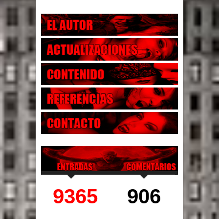
9365
906