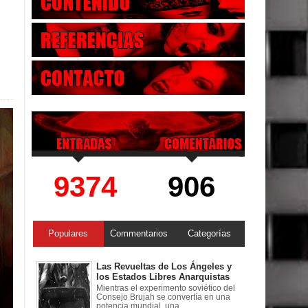
9374
906
Populares
Commentarios
Categorías
Las Revueltas de Los Ángeles y
los Estados Libres Anarquistas
Mientras el experimento soviético del
Consejo Brujah se convertía en una
potencia mundial, una ...