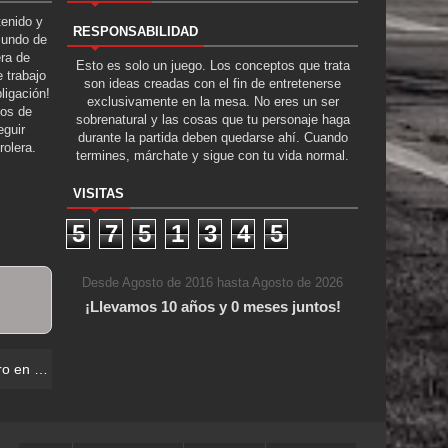
tenido y
RESPONSABILIDAD
Mundo de
era de
Esto es solo un juego. Los conceptos que trata
 trabajo
son ideas creadas con el fin de entretenerse
ligación!
exclusivamente en la mesa. No eres un ser
tos de
sobrenatural y las cosas que tu personaje haga
guir
durante la partida deben quedarse ahí. Cuando
rolera.
termines, márchate y sigue con tu vida normal.
VISITAS
5
7
5
1
3
4
5
Desde Agosto de 2016 hasta Agosto de 2026
¡Llevamos 10 años y 0 meses juntos!
ra Muerta