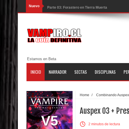
Nuevo
Parte 03: Forastero en Tierra Muerta
Parte 10: El Secreto
Parte 09: Los Muertos Cuentan Cuentos
Parte 08: Ultratumba
Parte 07: Asuntos que Resolver
Estamos en Beta
Parte 06: El Trato con los Muertos
INICIO
NARRADOR
SECTAS
DISCIPLINAS
PE
Parte 05: Sitiados
Parte 04: Se Descubre el Pastel
Home
/
Combinando Auspex
Parte 03: Una Piraña en el Bidé
Auspex 03 + Pre
Parte 02: Los Muertos Gobiernan a los Vivos
V5
2 minutos de lectura
Parte 01: Escondido a Plena Luz