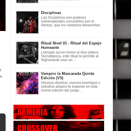
Disciplinas
Las Disciplinas son poderes
sobrenaturales concedidos por el
Abrazo, que los vampiros desarrollan
...
Ritual Nivel 01 - Ritual del Espejo
Humeante
Llamado así en honor al dios azteca
Tezcatlipoca, este ritual le permite al
Nigromante usar un ...
r
Vampiro la Mascarada Quinta
ón
Edición (V5)
Oscuros diseños, nuevos enemigos y
extraños aliados te esperan en esta
nueva edición del juego ...