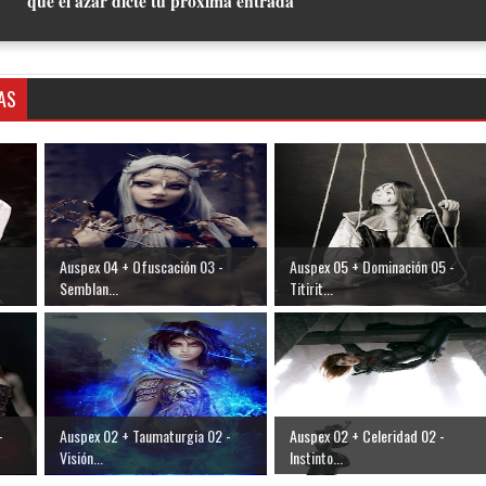
que el azar dicte tu próxima entrada
AS
Auspex 04 + Ofuscación 03 -
Auspex 05 + Dominación 05 -
Semblan...
Titirit...
-
Auspex 02 + Taumaturgia 02 -
Auspex 02 + Celeridad 02 -
Visión...
Instinto...