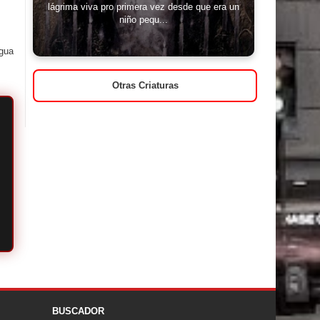
lágrima viva pro primera vez desde que era un
niño pequ...
igua
Otras Criaturas
BUSCADOR