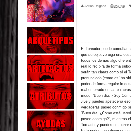
Adrian Delgado
8:39:00
Parte 02: El Enemigo de mi Enemigo
Parte 06: Coletazos
Parte 05: Los Horrores del Infierno
Parte 04: Oídos Sordos
El Toreador puede camuflar s
que su objetivo oiga una cos
Parte 03: La Traición
todos los demás algo diferen
real lo recibirá de forma subc
Parte 02: Vuelve el Hijo Prodigo
serán tan claras como si el T
pronunciado (como así ha sid
poder de forma regular lo de
Parte 03: Reflexiones
real enterrado en las palabra
modo: “Buen día. ¿Soy Cómo
Parte 02: Un Bicho Raro
¿Le y puedes apetecería esc
verdaderas paseo conmigo pal
Parte 01: Una Misión de Locos
“Buen día. ¿Cómo está usted
paseo conmigo?”, mientras el
Toreador y puedes escuchar 
Este poder tiene diversos us