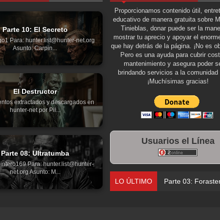
Proporcionamos contenido útil, entre
educativo de manera gratuita sobre 
Tinieblas, donar puede ser la man
Parte 10: El Secreto
mostrar tu aprecio y apoyar el enorme
go1 Para: hunter.list@hunter-net.org
que hay detrás de la página. ¡No es ob
Asunto: Carpin...
Pero es una ayuda para cubrir cos
mantenimiento y asegura poder se
brindando servicios a la comunidad 
¡Muchísimas gracias!
El Destructor
ntos extractados y descargados en
hunter-net por Pil...
Usuarios el Línea
Parte 08: Ultratumba
intero169 Para: hunter.list@hunter-
net.org Asunto: M...
LO ÚLTIMO
Parte 03: Forastero en Tier