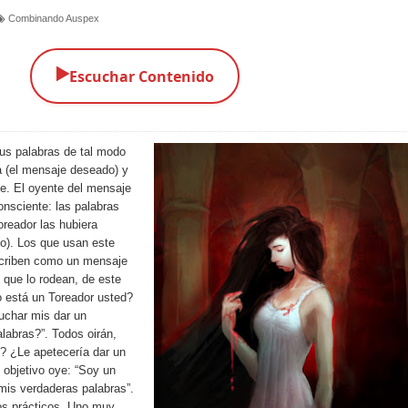
Combinando Auspex
▶️
Escuchar Contenido
us palabras de tal modo
a (el mensaje deseado) y
te. El oyente del mensaje
onsciente: las palabras
oreador las hubiera
o). Los que usan este
scriben como un mensaje
s que lo rodean, de este
 está un Toreador usted?
uchar mis dar un
abras?”. Todos oirán,
? ¿Le apetecería dar un
 objetivo oye: “Soy un
mis verdaderas palabras”.
os prácticos. Uno muy