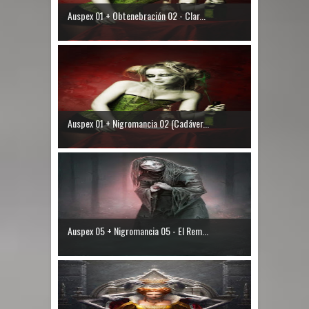
Auspex 01 + Obtenebración 02 - Clar...
Auspex 01 + Nigromancia 02 (Cadáver...
Auspex 05 + Nigromancia 05 - El Rem...