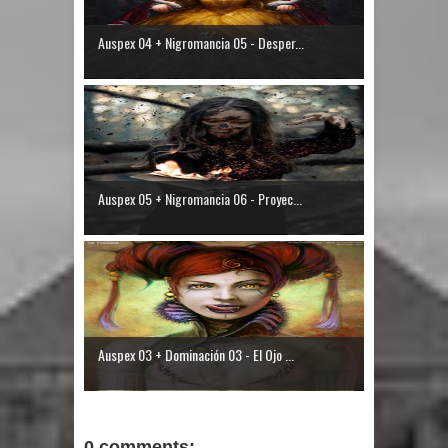
Auspex 04 + Nigromancia 05 - Desper...
Auspex 05 + Nigromancia 06 - Proyec...
Auspex 03 + Dominación 03 - El Ojo ...
0 comments: