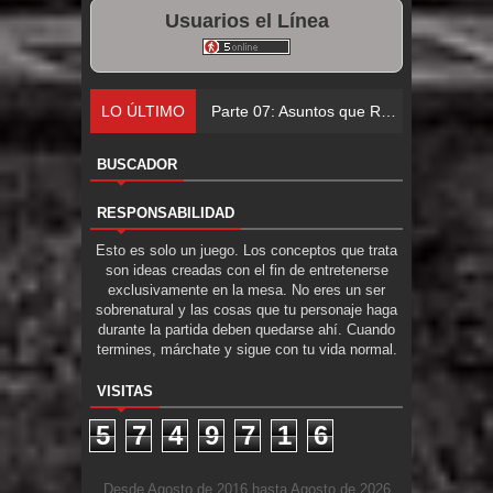
Usuarios el Línea
LO ÚLTIMO
Parte 06: El Trato con los Muert
BUSCADOR
RESPONSABILIDAD
Esto es solo un juego. Los conceptos que trata
son ideas creadas con el fin de entretenerse
exclusivamente en la mesa. No eres un ser
sobrenatural y las cosas que tu personaje haga
durante la partida deben quedarse ahí. Cuando
termines, márchate y sigue con tu vida normal.
VISITAS
5
7
4
9
7
1
6
Desde Agosto de 2016 hasta Agosto de 2026