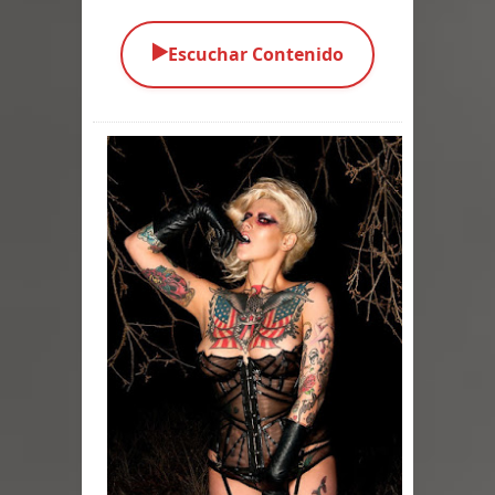
Parte 03: La Traición
▶️
Escuchar Contenido
Parte 02: Vuelve el Hijo Prodigo
Parte 01: El Comienzo
Parte 01: El Enemigo Interior
Exaltados y Muertos Vivientes
Los Muertos se Levantan (Relato)
Los Monstruos más Buscados
Parte 09: Los Muertos Cuentan
Cuentos
Parte 08: Ultratumba