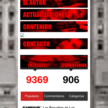
9369
906
Populares
Commentarios
Categorías
Las Revueltas de Los