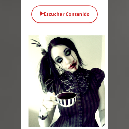
Parte 03: Una Piraña en el Bidé
▶️
Escuchar Contenido
Parte 02: Los Muertos Gobiernan a
los Vivos
Parte 01: Escondido a Plena Luz
Parte 02: El Enemigo de mi Enemigo
Parte 06: Coletazos
Parte 05: Los Horrores del Infierno
Parte 04: Oídos Sordos
Parte 03: La Traición
Parte 02: Vuelve el Hijo Prodigo