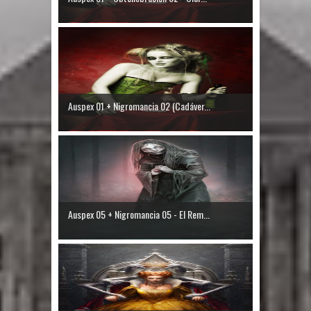
Auspex 01 + Nigromancia 02 (Cadáver...
Auspex 05 + Nigromancia 05 - El Rem...