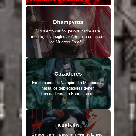
Dhampyros
"Lo siento cariño, pero tu padre está
muerto, lleva siglos así"Ser hijo de uno de
los Muertos Faméli...
Cazadores
En el mundo de Vampiro: La Mascarada,
hasta los depredadores tienen
depredadores. La Estirpe se al...
Kuei-Jin
Se adentra en la noche hirviente. El neón