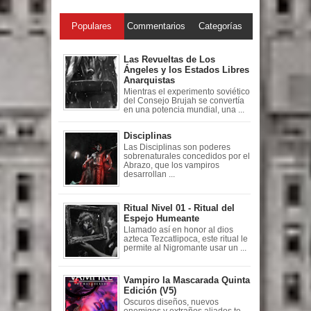
Populares
Commentarios
Categorías
Las Revueltas de Los
Ángeles y los Estados Libres
Anarquistas
Mientras el experimento soviético
del Consejo Brujah se convertía
en una potencia mundial, una ...
Disciplinas
Las Disciplinas son poderes
sobrenaturales concedidos por el
Abrazo, que los vampiros
desarrollan ...
Ritual Nivel 01 - Ritual del
Espejo Humeante
Llamado así en honor al dios
azteca Tezcatlipoca, este ritual le
permite al Nigromante usar un ...
Vampiro la Mascarada Quinta
Edición (V5)
Oscuros diseños, nuevos
enemigos y extraños aliados te