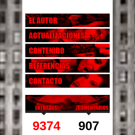
9374
907