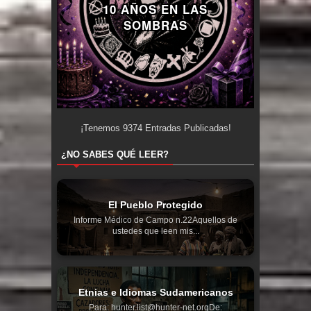
10 AÑOS EN LAS
SOMBRAS
¡Tenemos
9374
Entradas Publicadas!
¿NO SABES QUÉ LEER?
El Pueblo Protegido
Informe Médico de Campo n.22Aquellos de
ustedes que leen mis...
Etnias e Idiomas Sudamericanos
Para: hunter.list@hunter-net.orgDe: