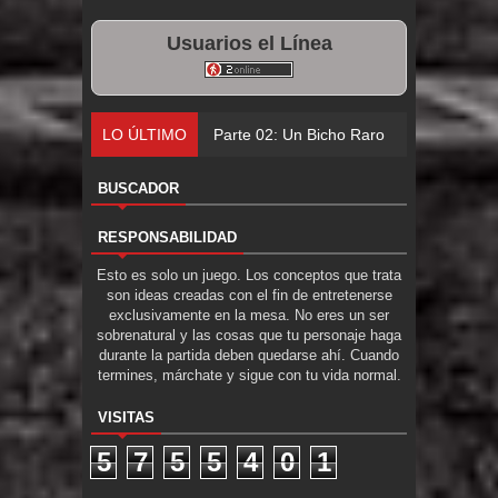
Usuarios el Línea
LO ÚLTIMO
Parte 02: Un Bicho Raro
BUSCADOR
RESPONSABILIDAD
Esto es solo un juego. Los conceptos que trata
son ideas creadas con el fin de entretenerse
exclusivamente en la mesa. No eres un ser
sobrenatural y las cosas que tu personaje haga
durante la partida deben quedarse ahí. Cuando
termines, márchate y sigue con tu vida normal.
VISITAS
5
7
5
5
4
0
1