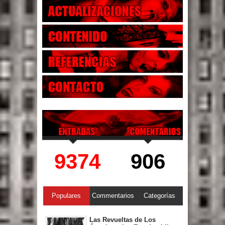
9374
906
Populares
Commentarios
Categorías
Las Revueltas de Los