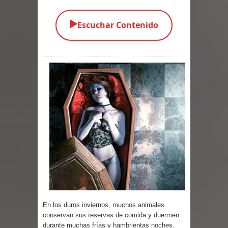
Parte 03: Una Piraña en el Bidé
▶️
Escuchar Contenido
Parte 02: Los Muertos Gobiernan a
los Vivos
Parte 01: Escondido a Plena Luz
Parte 02: El Enemigo de mi Enemigo
Parte 06: Coletazos
Parte 05: Los Horrores del Infierno
Parte 04: Oídos Sordos
Parte 03: La Traición
En los duros inviernos, muchos animales
Parte 02: Vuelve el Hijo Prodigo
conservan sus reservas de comida y duermen
durante muchas frías y hambrientas noches.