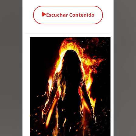
Parte 03: La Traición
▶️
Escuchar Contenido
Parte 02: Vuelve el Hijo Prodigo
Parte 01: El Comienzo
Parte 01: El Enemigo Interior
Exaltados y Muertos Vivientes
Los Muertos se Levantan (Relato)
Los Monstruos más Buscados
Parte 09: Los Muertos Cuentan
Cuentos
Parte 08: Ultratumba