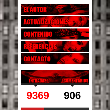
9369
906