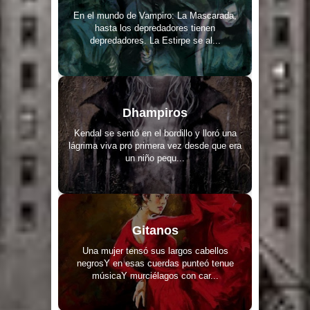
En el mundo de Vampiro: La Mascarada,
hasta los depredadores tienen
depredadores. La Estirpe se al...
Dhampiros
Kendal se sentó en el bordillo y lloró una
lágrima viva pro primera vez desde que era
un niño pequ...
Gitanos
Una mujer tensó sus largos cabellos
negrosY en esas cuerdas punteó tenue
músicaY murciélagos con car...