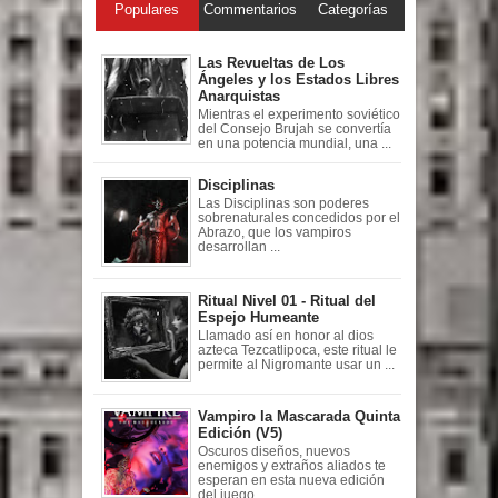
Populares
Commentarios
Categorías
Las Revueltas de Los
Ángeles y los Estados Libres
Anarquistas
Mientras el experimento soviético
del Consejo Brujah se convertía
en una potencia mundial, una ...
Disciplinas
Las Disciplinas son poderes
sobrenaturales concedidos por el
Abrazo, que los vampiros
desarrollan ...
Ritual Nivel 01 - Ritual del
Espejo Humeante
Llamado así en honor al dios
azteca Tezcatlipoca, este ritual le
permite al Nigromante usar un ...
Vampiro la Mascarada Quinta
Edición (V5)
Oscuros diseños, nuevos
enemigos y extraños aliados te
esperan en esta nueva edición
del juego ...