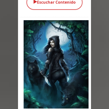
▶️
Escuchar Contenido
Parte 03: Una Piraña en el Bidé
Parte 02: Los Muertos Gobiernan a
los Vivos
Parte 01: Escondido a Plena Luz
Parte 02: El Enemigo de mi Enemigo
Parte 06: Coletazos
Parte 05: Los Horrores del Infierno
Parte 04: Oídos Sordos
Parte 03: La Traición
Parte 02: Vuelve el Hijo Prodigo