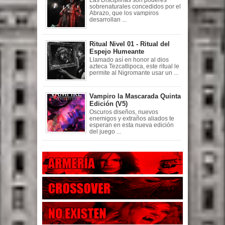
sobrenaturales concedidos por el
Abrazo, que los vampiros
desarrollan ...
Ritual Nivel 01 - Ritual del
Espejo Humeante
Llamado así en honor al dios
azteca Tezcatlipoca, este ritual le
permite al Nigromante usar un ...
Vampiro la Mascarada Quinta
Edición (V5)
Oscuros diseños, nuevos
enemigos y extraños aliados te
esperan en esta nueva edición
del juego ...