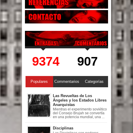
9374
907
Populares
Commentarios
Categorías
Las Revueltas de Los
Ángeles y los Estados Libres
Anarquistas
Mientras el experimento soviético
del Consejo Brujah se convertía
en una potencia mundial, una ...
Disciplinas
Las Disciplinas son poderes