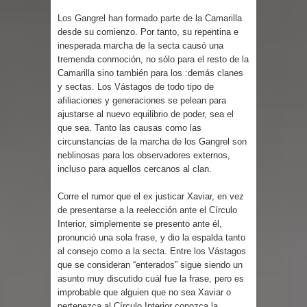
Parte 03: Reflexiones
Los Gangrel han formado parte de la Camarilla
desde su comienzo. Por tanto, su repentina e
inesperada marcha de la secta causó una
tremenda conmoción, no sólo para el resto de la
Camarilla sino también para los :demás clanes
y sectas. Los Vástagos de todo tipo de
afiliaciones y generaciones se pelean para
ajustarse al nuevo equilibrio de poder, sea el
que sea. Tanto las causas como las
circunstancias de la marcha de los Gangrel son
neblinosas para los observadores externos,
incluso para aquellos cercanos al clan.
Corre el rumor que el ex justicar Xaviar, en vez
de presentarse a la reelección ante el Círculo
Interior, simplemente se presento ante él,
pronunció una sola frase, y dio la espalda tanto
al consejo como a la secta. Entre los Vástagos
que se consideran “enterados” sigue siendo un
asunto muy discutido cuál fue la frase, pero es
improbable que alguien que no sea Xaviar o
pertenezca al Círculo Interior conozca la