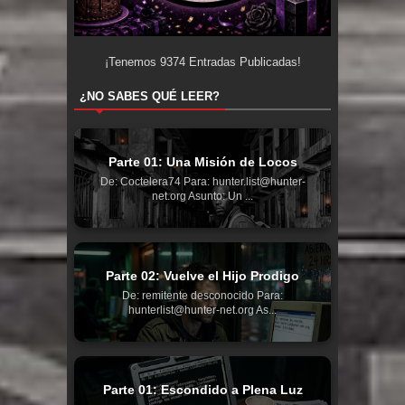
¡Tenemos
9374
Entradas Publicadas!
¿NO SABES QUÉ LEER?
Parte 01: Una Misión de Locos
De: Coctelera74 Para: hunter.list@hunter-
net.org Asunto: Un ...
Parte 02: Vuelve el Hijo Prodigo
De: remitente desconocido Para:
hunterlist@hunter-net.org As...
Parte 01: Escondido a Plena Luz