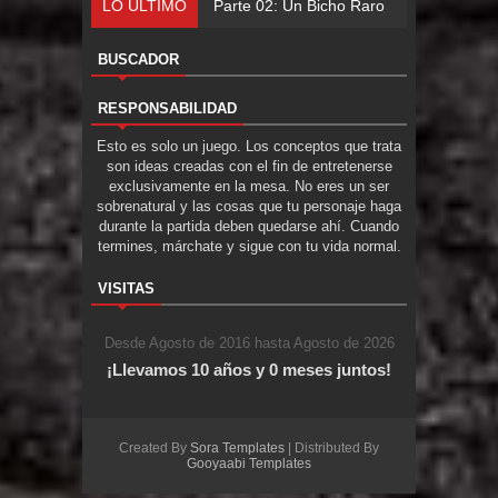
LO ÚLTIMO
Parte 02: Un Bicho Raro
BUSCADOR
RESPONSABILIDAD
Esto es solo un juego. Los conceptos que trata
son ideas creadas con el fin de entretenerse
exclusivamente en la mesa. No eres un ser
sobrenatural y las cosas que tu personaje haga
durante la partida deben quedarse ahí. Cuando
termines, márchate y sigue con tu vida normal.
VISITAS
Desde Agosto de 2016 hasta Agosto de 2026
¡Llevamos 10 años y 0 meses juntos!
Created By
Sora Templates
| Distributed By
Gooyaabi Templates