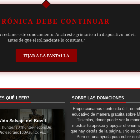
CRÓNICA DEBE CONTINUAR
o reclame este conocimiento. Ancla este grimorio a tu dispositivo móvil
antes de que el sol naciente lo consuma."
FIJAR A LA PANTALLA
ES QUÉ LEER?
SOBRE LAS DONACIONES
Proporcionamos contenido útil, entre
educativo de manera gratuita sobre 
Tinieblas, donar puede ser la man
Vida Salvaje del Brasil
mostrar tu aprecio y apoyar el enorme
: hunter.list@hunter-net.orgDe:
que hay detrás de la página. ¡No es ob
Profesorgeo160Asunto: Vi...
Pero es una ayuda para cubrir cos