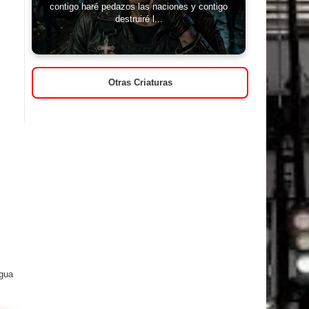
contigo haré pedazos las naciones y contigo
destruiré l...
Otras Criaturas
igua