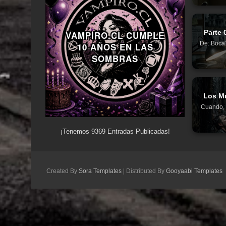
Parte 
VAMPIRO.CL CUMPLE
De: Boca1
10 AÑOS EN LAS
SOMBRAS
Los Mu
Cuando, 
¡Tenemos
9369
Entradas Publicadas!
Created By
Sora Templates
| Distributed By
Gooyaabi Templates