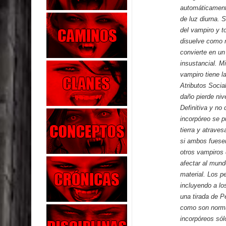
automáticament
de luz diurna. S
del vampiro y t
disuelve como n
convierte en un
insustancial. M
vampiro tiene l
Atributos Socia
daño pierde niv
Definitiva y n
incorpóreo se p
tierra y atrave
si ambos fuesen
otros vampiros
afectar al mund
material. Los p
incluyendo a lo
una tirada de P
como son normal
incorpóreos sól