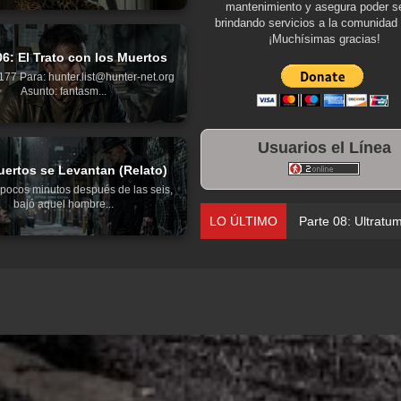
mantenimiento y asegura poder se
brindando servicios a la comunidad 
¡Muchísimas gracias!
06: El Trato con los Muertos
77 Para: hunter.list@hunter-net.org
Asunto: fantasm...
Usuarios el Línea
ertos se Levantan (Relato)
pocos minutos después de las seis,
bajó aquel hombre...
LO ÚLTIMO
Parte 08: Ultratu