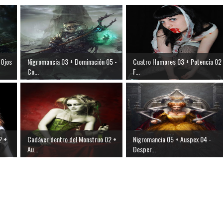
 Ojos
Nigromancia 03 + Dominación 05 -
Cuatro Humores 03 + Potencia 02 
Co...
F...
2 +
Cadáver dentro del Monstruo 02 +
Nigromancia 05 + Auspex 04 -
Au...
Desper...