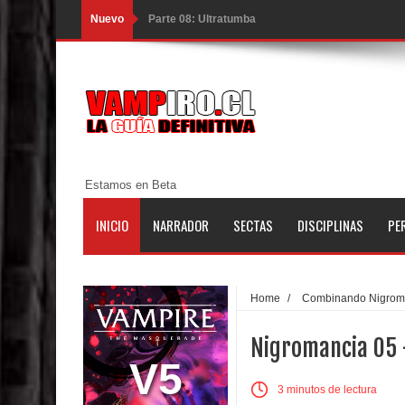
Nuevo
Parte 08: Ultratumba
Parte 07: Asuntos que Resolver
Parte 06: El Trato con los Muertos
Parte 05: Sitiados
Parte 04: Se Descubre el Pastel
Estamos en Beta
Parte 03: Una Piraña en el Bidé
INICIO
NARRADOR
SECTAS
DISCIPLINAS
PE
Parte 02: Los Muertos Gobiernan a los Vivos
Parte 01: Escondido a Plena Luz
Home
/
Combinando Nigrom
Parte 02: El Enemigo de mi Enemigo
Nigromancia 05 
Parte 06: Coletazos
V5
3 minutos de lectura
Parte 05: Los Horrores del Infierno