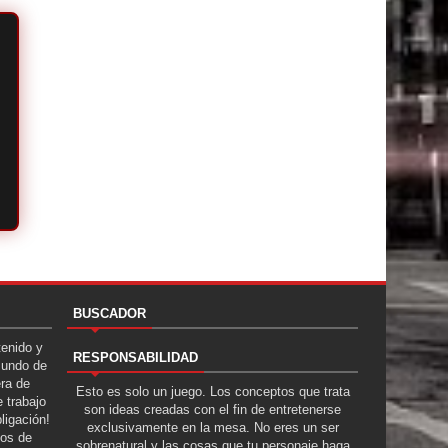
BUSCADOR
tenido y
RESPONSABILIDAD
Mundo de
era de
Esto es solo un juego. Los conceptos que trata
 trabajo
son ideas creadas con el fin de entretenerse
ligación!
exclusivamente en la mesa. No eres un ser
tos de
sobrenatural y las cosas que tu personaje haga