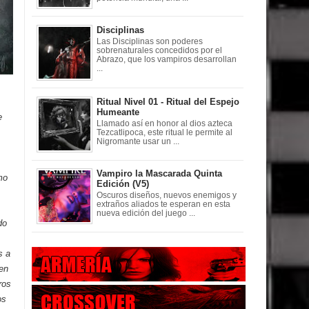
Disciplinas
Las Disciplinas son poderes
sobrenaturales concedidos por el
Abrazo, que los vampiros desarrollan
...
Ritual Nivel 01 - Ritual del Espejo
Humeante
e
Llamado así en honor al dios azteca
Tezcatlipoca, este ritual le permite al
Nigromante usar un ...
Vampiro la Mascarada Quinta
mo
Edición (V5)
Oscuros diseños, nuevos enemigos y
extraños aliados te esperan en esta
nueva edición del juego ...
do
s a
cen
ros
os