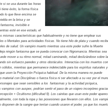
e si se usa durante las horas
i tiene éxito, la forma física
odo lo que lleve encima se
iebla en la brisa y se
 fantasma, invisible e
ientras esté en ese estado, el
as mismas características que habitualmente y no tiene que emplear sus
les o Mentales para actividades físicas. No tiene hilo de plata y cuando recib
eles de salud. Un vampiro muerto mientras usa este poder sufre la Muerte
o deja ningún fantasma que se pueda convocar con Nigromancia. Mientras sea
uede mover a su ritmo normal, mitad caminando, mitad deslizándose sobre la
sando sin esfuerzo paredes y otros obstáculos. Interactúa con los muertos co
 sólidos, mientras que permanece indetectable para los espíritus naturales y
 que usen la Proyección Psíquica habitual. De la misma manera no puede
o material con Disciplinas o fuerza física ni ser afectado a su vez por el mun
ersonajes que sean sensibles a los fantasmas y la actividad psíquica,
s vampiros con auspex, podrían sentir el paso de un viajero incorpóreo gracia
ercepción + Ocultismo (dificultad 9). Los cainitas que usan este poder apare
mente, con toda la ropa y las posesiones que llevaron con ellos. Los vampi
o disponen de la sangre que tenían cuando usaron el poder, ya que los muert