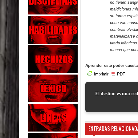
no tienen sangr
maldiciones mie
su forma espiri
poco van consu
sombras olvida
materializarse 
tirada idéntico
menos que pued
Aprender este poder cuesta
Imprimir
PDF
El destino es una red
ENTRADAS RELACIONAD