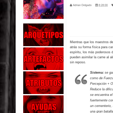
Adrian Delgado
8:28:00
Parte 04: Oídos Sordos
Parte 03: La Traición
Parte 02: Vuelve el Hijo Prodigo
Parte 01: El Comienzo
Mientras que los maestros de
atrás su forma física para ca
Parte 01: El Enemigo Interior
espíritu, los más poderosos 
pueden asimilar la carne al a
Exaltados y Muertos Vivientes
sin reposo.
Los Muertos se Levantan (Relato)
Sistema:
se ga
como de Fuerza 
Los Monstruos más Buscados
Percepción + Oc
Reduce la dific
Parte 09: Los Muertos Cuentan Cuentos
se encuentra el
fuertemente con
un cementerio,
una gran batalla