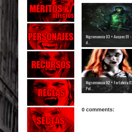
Nigromancia 03 + Auspex 01 -
d...
Nigromancia 02 + Fortaleza 0
Pot...
0 comments: