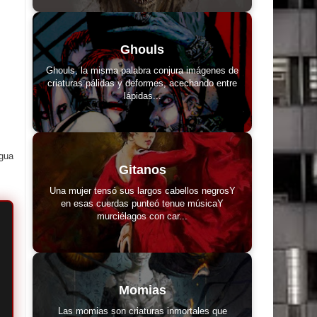
Ghouls
Ghouls, la misma palabra conjura imágenes de
criaturas pálidas y deformes, acechando entre
lápidas...
igua
Gitanos
Una mujer tensó sus largos cabellos negrosY
en esas cuerdas punteó tenue músicaY
murciélagos con car...
Momias
Las momias son criaturas inmortales que