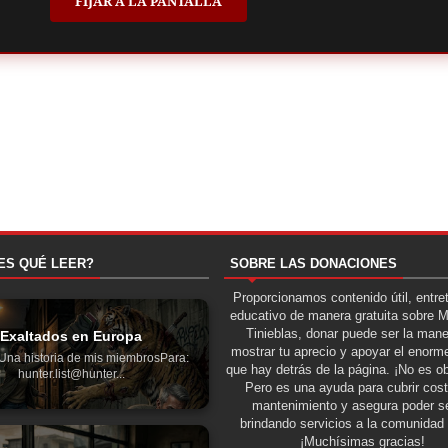
FIJAR A LA PANTALLA
ES QUÉ LEER?
SOBRE LAS DONACIONES
Proporcionamos contenido útil, entre
educativo de manera gratuita sobre 
Tinieblas, donar puede ser la man
Exaltados en Europa
mostrar tu aprecio y apoyar el enorme
Una historia de mis miembrosPara:
que hay detrás de la página. ¡No es ob
hunter.list@hunter...
Pero es una ayuda para cubrir cos
mantenimiento y asegura poder se
brindando servicios a la comunidad 
¡Muchísimas gracias!