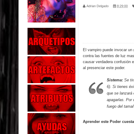
Adrian Delgado
8:29:00
Parte 02: Los Muertos Gobiernan a los Vivos
Parte 01: Escondido a Plena Luz
Parte 02: El Enemigo de mi Enemigo
Parte 06: Coletazos
El vampiro puede invocar un
contra las fuentes de luz ma
Parte 05: Los Horrores del Infierno
causar verdadera confusión e
al presenciar este poder.
Parte 04: Oídos Sordos
Sistema:
Se tir
Parte 03: La Traición
6). Si tienes é
que se lanzará 
Parte 02: Vuelve el Hijo Prodigo
apagarlas. Por 
fuego del tama
Parte 03: Reflexiones
Aprender este Poder cuesta