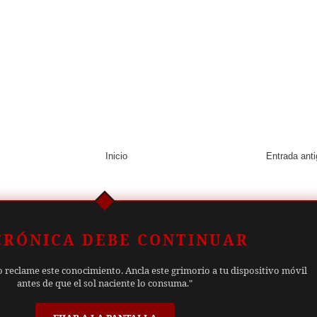
Inicio
Entrada ant
CRÓNICA DEBE CONTINUAR
o reclame este conocimiento. Ancla este grimorio a tu dispositivo móvil
antes de que el sol naciente lo consuma."