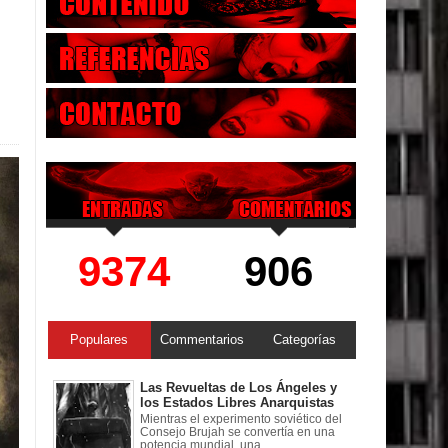
9374
906
Populares
Commentarios
Categorías
Las Revueltas de Los Ángeles y
los Estados Libres Anarquistas
Mientras el experimento soviético del
Consejo Brujah se convertía en una
potencia mundial, una ...