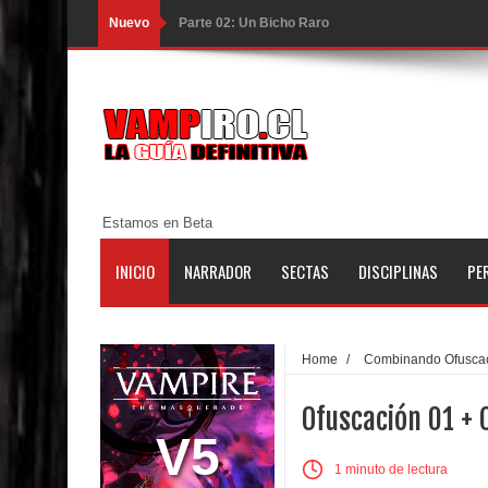
Nuevo
Parte 02: Un Bicho Raro
Parte 01: Una Misión de Locos
Parte 03: Forastero en Tierra Muerta
Parte 10: El Secreto
Parte 09: Los Muertos Cuentan Cuentos
Estamos en Beta
Parte 08: Ultratumba
INICIO
NARRADOR
SECTAS
DISCIPLINAS
PE
Parte 07: Asuntos que Resolver
Parte 06: El Trato con los Muertos
Home
/
Combinando Ofusca
Parte 05: Sitiados
Ofuscación 01 +
Parte 04: Se Descubre el Pastel
V5
1 minuto de lectura
Parte 03: Una Piraña en el Bidé