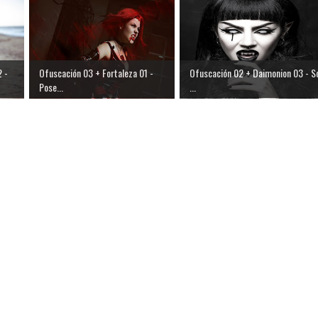
 -
Ofuscación 03 + Fortaleza 01 -
Ofuscación 02 + Daimonion 03 - S
Pose...
...