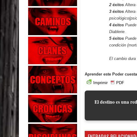
2 éxitos
Altera 
3 éxitos
Altera
psicológico(psic
4 éxitos
Puede 
Diablerie.
5 éxitos
Puede 
condición (mort
El cambio dura 
Aprender este Poder cuesta
Imprimir
PDF
El destino es una red
ENTRADAS RELACIONAD