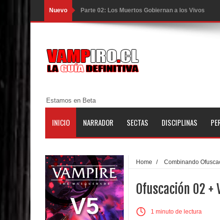
Nuevo
Parte 02: Los Muertos Gobiernan a los Vivos
Parte 01: Escondido a Plena Luz
Parte 02: El Enemigo de mi Enemigo
Parte 06: Coletazos
Parte 05: Los Horrores del Infierno
Estamos en Beta
Parte 04: Oídos Sordos
INICIO
NARRADOR
SECTAS
DISCIPLINAS
PE
Parte 03: La Traición
Parte 02: Vuelve el Hijo Prodigo
Home
/
Combinando Ofusca
Parte 01: El Comienzo
Ofuscación 02 + 
Parte 01: El Enemigo Interior
V5
1 minuto de lectura
Exaltados y Muertos Vivientes