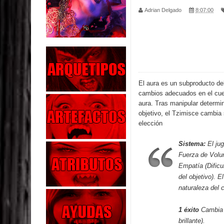
Adrian Delgado
8:07:00
Los Muertos se Levantan (Relato)
Los Monstruos más Buscados
Alma
El Destructor
El aura es un subproducto del
cambios adecuados en el cue
El Buscador
aura. Tras manipular determi
objetivo, el Tzimisce cambia 
El Pueblo Protegido
elección
Parte 05: Sitiados
Sistema:
El jug
Fuerza de Volun
Parte 04: Se Descubre el Pastel
Empatía (Dificu
del objetivo). E
Parte 03: Una Piraña en el Bidé
naturaleza del 
1 éxito
Cambia 
brillante).