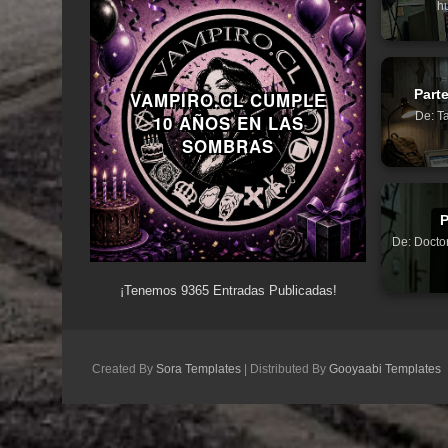
hu
Parte
VAMPIRO.CL CUMPLE
De: Ta
10 AÑOS EN LAS
SOMBRAS
P
De: Doctor
¡Tenemos
9365
Entradas Publicadas!
Created By
Sora Templates
| Distributed By
Gooyaabi Templates