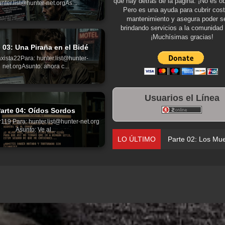
que hay detrás de la página. ¡No es ob
nter.list@hunter-net.orgAs...
Pero es una ayuda para cubrir cos
mantenimiento y asegura poder se
brindando servicios a la comunidad 
¡Muchísimas gracias!
 03: Una Piraña en el Bidé
xista22Para: hunter.list@hunter-
net.orgAsunto: ahora c...
Usuarios el Línea
arte 04: Oídos Sordos
119 Para: hunter.list@hunter-net.org
Asunto: Ve al...
LO ÚLTIMO
Parte 02: Los Muertos Gobiernan a