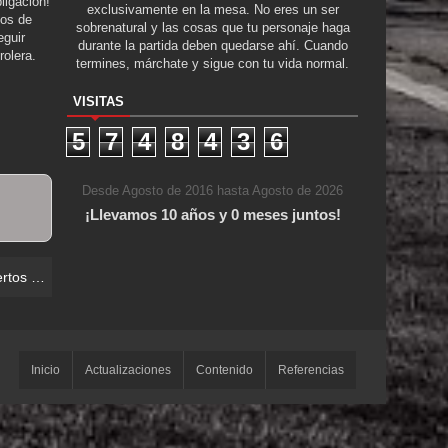
ligación!
exclusivamente en la mesa. No eres un ser
tos de
sobrenatural y las cosas que tu personaje haga
guir
durante la partida deben quedarse ahí. Cuando
rolera.
termines, márchate y sigue con tu vida normal.
VISITAS
5
7
4
8
4
3
6
Desde Agosto de 2016 hasta Agosto de 2026
¡Llevamos 10 años y 0 meses juntos!
 los Vivos
Inicio
Actualizaciones
Contenido
Referencias