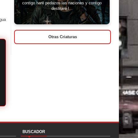
contigo haré pedazos las naciones y contigo
destruiré l...
igua
Otras Criaturas
BUSCADOR