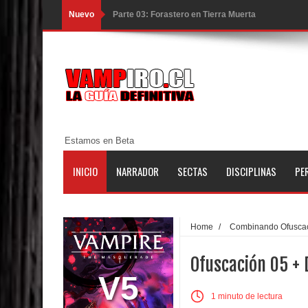
Nuevo
Parte 03: Forastero en Tierra Muerta
Parte 10: El Secreto
Parte 09: Los Muertos Cuentan Cuentos
Parte 08: Ultratumba
Parte 07: Asuntos que Resolver
Estamos en Beta
Parte 06: El Trato con los Muertos
INICIO
NARRADOR
SECTAS
DISCIPLINAS
PE
Parte 05: Sitiados
Parte 04: Se Descubre el Pastel
Home
/
Combinando Ofusca
Parte 03: Una Piraña en el Bidé
Ofuscación 05 +
Parte 02: Los Muertos Gobiernan a los Vivos
V5
1 minuto de lectura
Parte 01: Escondido a Plena Luz