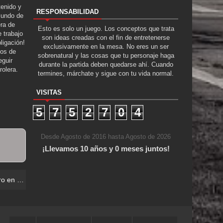
tenido y
RESPONSABILIDAD
Mundo de
era de
Esto es solo un juego. Los conceptos que trata
 trabajo
son ideas creadas con el fin de entretenerse
ligación!
exclusivamente en la mesa. No eres un ser
tos de
sobrenatural y las cosas que tu personaje haga
guir
durante la partida deben quedarse ahí. Cuando
rolera.
termines, márchate y sigue con tu vida normal.
VISITAS
5
7
5
2
7
0
4
Desde Agosto de 2016 hasta Agosto de 2026
¡Llevamos 10 años y 0 meses juntos!
ra Muerta