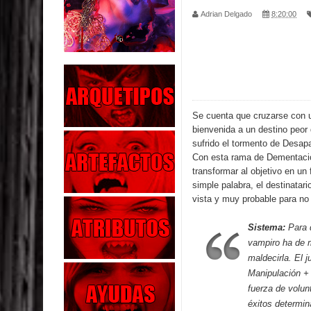
Adrian Delgado
8:20:00
Parte 02: El Enemigo de mi Enemigo
Parte 06: Coletazos
Parte 05: Los Horrores del Infierno
Parte 04: Oídos Sordos
Se cuenta que cruzarse con u
bienvenida a un destino peor
Parte 03: La Traición
sufrido el tormento de Desapar
Con esta rama de Dementaci
Parte 02: Vuelve el Hijo Prodigo
transformar al objetivo en u
simple palabra, el destinatari
vista y muy probable para no 
Parte 03: Reflexiones
Sistema:
Para q
Parte 02: Un Bicho Raro
vampiro ha de m
Parte 01: Una Misión de Locos
maldecirla. El j
Manipulación + s
fuerza de volun
éxitos determin