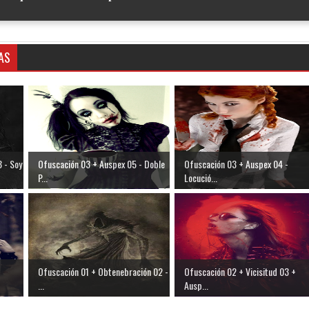
AS
 - Soy
Ofuscación 03 + Auspex 05 - Doble
Ofuscación 03 + Auspex 04 -
P...
Locució...
Ofuscación 01 + Obtenebración 02 -
Ofuscación 02 + Vicisitud 03 +
...
Ausp...