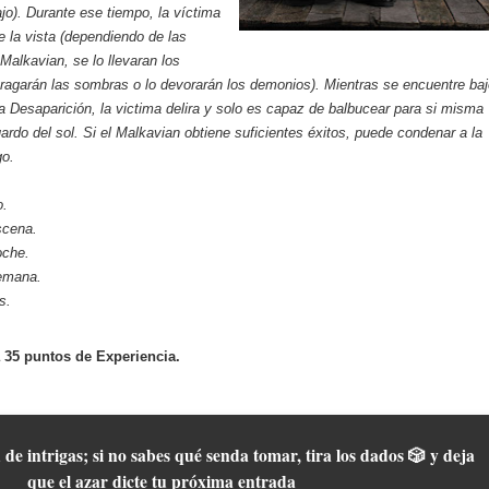
o). Durante ese tiempo, la víctima
 la vista (dependiendo de las
 Malkavian, se lo llevaran los
tragarán las sombras o lo devorarán los demonios). Mientras se encuentre ba
la Desaparición, la victima delira y solo es capaz de balbucear para si misma
rdo del sol. Si el Malkavian obtiene suficientes éxitos, puede condenar a la
go.
o.
cena.
che.
emana.
s.
 35 puntos de Experiencia.
 de intrigas; si no sabes qué senda tomar, tira los dados 🎲 y deja
que el azar dicte tu próxima entrada