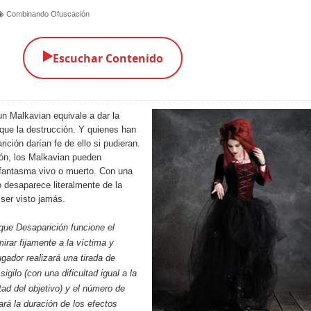
Combinando Ofuscación
▶️
Escuchar Contenido
n Malkavian equivale a dar la
 que la destrucción. Y quienes han
ición darían fe de ello si pudieran.
ón, los Malkavian pueden
n fantasma vivo o muerto. Con una
o desaparece literalmente de la
ser visto jamás.
ue Desaparición funcione el
irar fijamente a la víctima y
ugador realizará una tirada de
igilo (con una dificultad igual a la
tad del objetivo) y el número de
ará la duración de los efectos