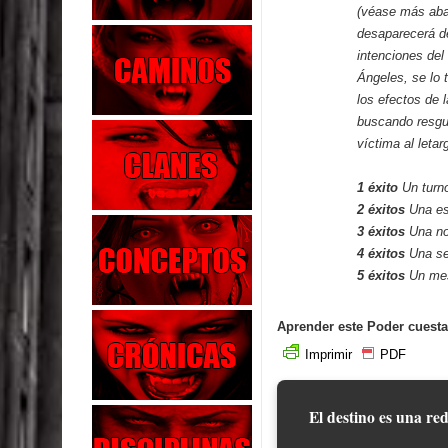
(véase más abaj
desaparecerá de
intenciones del
Ángeles, se lo 
los efectos de 
buscando resgua
víctima al letar
1 éxito
Un turn
2 éxitos
Una es
3 éxitos
Una no
4 éxitos
Una s
5 éxitos
Un me
Aprender este Poder cuesta
Imprimir
PDF
El destino es una red