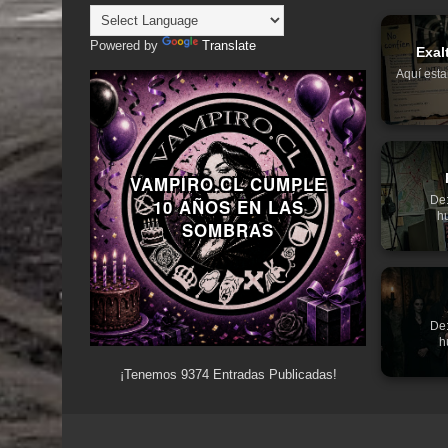
Powered by
Translate
Exal
Aquí esta
VAMPIRO.CL CUMPLE
De:
10 AÑOS EN LAS
hu
SOMBRAS
De:
h
¡Tenemos
9374
Entradas Publicadas!