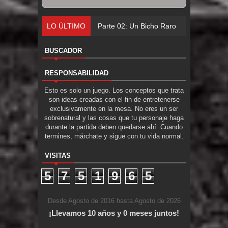
LO ÚLTIMO
Parte 02: Un Bicho Raro
BUSCADOR
RESPONSABILIDAD
Esto es solo un juego. Los conceptos que trata
son ideas creadas con el fin de entretenerse
exclusivamente en la mesa. No eres un ser
sobrenatural y las cosas que tu personaje haga
durante la partida deben quedarse ahí. Cuando
termines, márchate y sigue con tu vida normal.
VISITAS
5
7
5
1
9
6
5
Desde Agosto de 2016 hasta Agosto de 2026
¡Llevamos 10 años y 0 meses juntos!