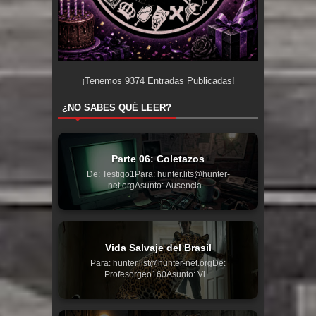
¡Tenemos
9374
Entradas Publicadas!
¿NO SABES QUÉ LEER?
Parte 06: Coletazos
De: Testigo1Para: hunter.lits@hunter-
net.orgAsunto: Ausencia...
Vida Salvaje del Brasil
Para: hunter.list@hunter-net.orgDe:
Profesorgeo160Asunto: Vi...