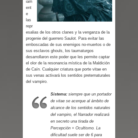
iam
Parte 03: Reflexiones
ent
e
las
repr
esalias de los otros clanes y la venganza de la
progenie del guerrero Saulot. Para evitar las
emboscadas de sus enemigos no-muertos o de
sus esclavos ghouls, los taumaturgos
desarrollaron este poder que les permite captar
el olor de la resonancia mística de la Maldición
de Caín. Cualquier criatura que porte vitae en
sus venas activará los sentidos preternaturales
del vampiro.
Sistema:
siempre que un portador
de vitae se acerque al ámbito de
alcance de los sentidos naturales
del vampiro, el Narrador realizará
en secreto una tirada de
Percepción + Ocultismo. La
dificultad suele ser de 6 para