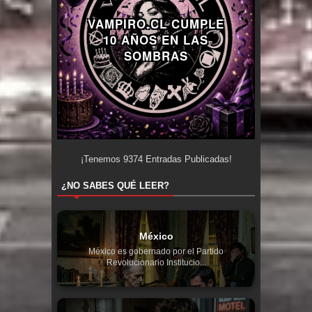
VAMPIRO.CL CUMPLE
10 AÑOS EN LAS
SOMBRAS
¡Tenemos
9374
Entradas Publicadas!
¿NO SABES QUÉ LEER?
México
México es gobernado por el Partido
Revolucionario Institucio...