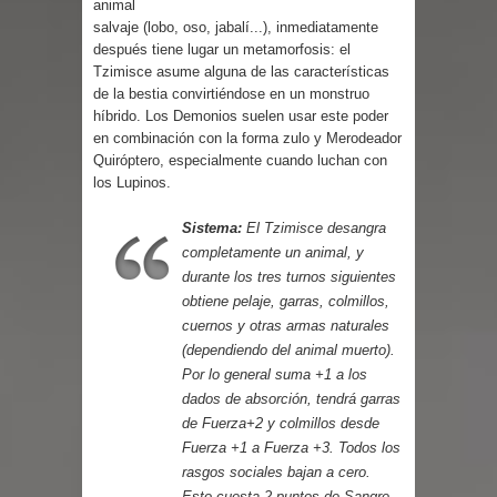
animal
Parte 01: Una Misión de Locos
salvaje (lobo, oso, jabalí...), inmediatamente
después tiene lugar un metamorfosis: el
Tzimisce asume alguna de las características
de la bestia convirtiéndose en un monstruo
híbrido. Los Demonios suelen usar este poder
en combinación con la forma zulo y Merodeador
Quiróptero, especialmente cuando luchan con
los Lupinos.
Sistema:
El Tzimisce desangra
completamente un animal, y
durante los tres turnos siguientes
obtiene pelaje, garras, colmillos,
cuernos y otras armas naturales
(dependiendo del animal muerto).
Por lo general suma +1 a los
dados de absorción, tendrá garras
de Fuerza+2 y colmillos desde
Fuerza +1 a Fuerza +3. Todos los
rasgos sociales bajan a cero.
Esto cuesta 2 puntos de Sangre.