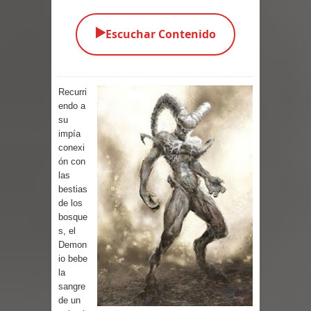
los Vivos
▶️
Escuchar Contenido
Parte 01: Escondido a Plena Luz
Parte 02: El Enemigo de mi Enemigo
Recurri
endo a
Parte 06: Coletazos
su
impía
Parte 05: Los Horrores del Infierno
conexi
ón con
Parte 04: Oídos Sordos
las
bestias
Parte 03: La Traición
de los
bosque
Parte 02: Vuelve el Hijo Prodigo
s, el
Demon
Parte 03: Reflexiones
io bebe
la
sangre
Parte 02: Un Bicho Raro
de un