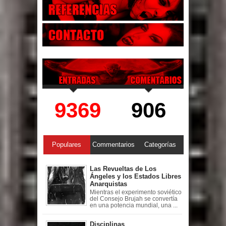
9369
906
Populares
Commentarios
Categorías
Las Revueltas de Los
Ángeles y los Estados Libres
Anarquistas
Mientras el experimento soviético
del Consejo Brujah se convertía
en una potencia mundial, una ...
Disciplinas