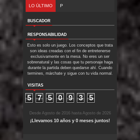
LO ÚLTIMO
Parte 06: El Trato con los Muertos
BUSCADOR
RESPONSABILIDAD
Esto es solo un juego. Los conceptos que trata
son ideas creadas con el fin de entretenerse
exclusivamente en la mesa. No eres un ser
sobrenatural y las cosas que tu personaje haga
durante la partida deben quedarse ahí. Cuando
termines, márchate y sigue con tu vida normal.
VISITAS
5
7
5
0
9
3
5
Desde Agosto de 2016 hasta Agosto de 2026
¡Llevamos 10 años y 0 meses juntos!