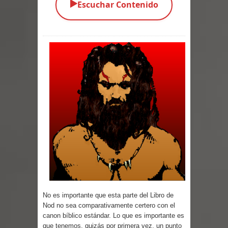
▶️
Escuchar Contenido
Parte 03: La Traición
Parte 02: Vuelve el Hijo Prodigo
Parte 01: El Comienzo
Parte 01: El Enemigo Interior
Exaltados y Muertos Vivientes
Los Muertos se Levantan (Relato)
Los Monstruos más Buscados
Parte 09: Los Muertos Cuentan
Cuentos
No es importante que esta parte del Libro de
Nod no sea comparativamente certero con el
Parte 08: Ultratumba
canon bíblico estándar. Lo que es importante es
que tenemos, quizás por primera vez, un punto