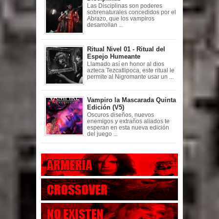
Las Disciplinas son poderes
sobrenaturales concedidos por el
Abrazo, que los vampiros
desarrollan ...
Ritual Nivel 01 - Ritual del
Espejo Humeante
Llamado así en honor al dios
azteca Tezcatlipoca, este ritual le
permite al Nigromante usar un ...
Vampiro la Mascarada Quinta
Edición (V5)
Oscuros diseños, nuevos
enemigos y extraños aliados te
esperan en esta nueva edición
del juego ...