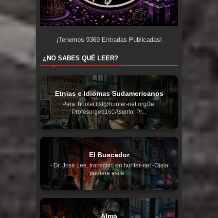
¡Tenemos
9369
Entradas Publicadas!
¿NO SABES QUÉ LEER?
Etnias e Idiomas Sudamericanos
Para: hunter.list@hunter-net.orgDe:
Profesorgeo160Asunto: Pr...
El Buscador
- Dr. José Lee, transcrito en hunter-net -Ojala
pudiera esca...
Alma