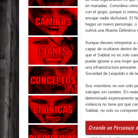
en manadas. Considera cómo 
con el grupo, porque si interr
encajar nadie disfrutará. El 
hagas un nuevo personaje, o 
sufrirá una Muerte Definitiva 
Aunque desees interpretar a u
capaz de ocultarse dentro de
que el Sabbat no es solo sang
puede ignorar a una mujer que
una infraestructura pensante.
Sociedad de Leopoldo o de l
Sus miembros no son solo per
salvajes sin cerebro. En real
determinado expresamente qu
violencia no tiene por qué car
Sabbat, no solo su component
Creando un Personaje d