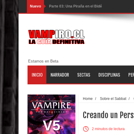
Nuevo
Parte 03: Una Piraña en el Bidé
Parte 02: Los Muertos Gobiernan a los Vivos
Parte 01: Escondido a Plena Luz
Parte 02: El Enemigo de mi Enemigo
Parte 06: Coletazos
Estamos en Beta
Parte 05: Los Horrores del Infierno
INICIO
NARRADOR
SECTAS
DISCIPLINAS
PE
Parte 04: Oídos Sordos
Parte 03: La Traición
Home
/
Sobre el Sabbat
/
Parte 02: Vuelve el Hijo Prodigo
Creando un Pers
Parte 01: El Comienzo
V5
2 minutos de lectura
Parte 01: El Enemigo Interior