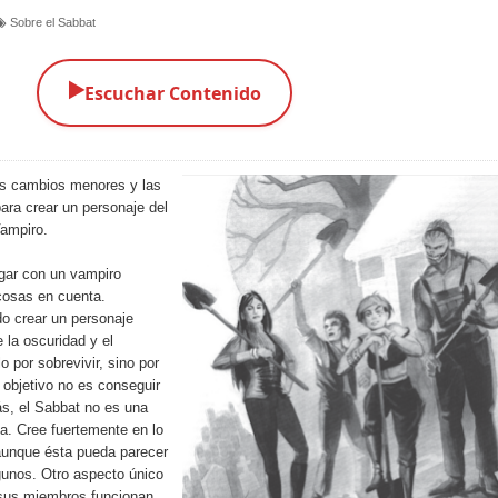
Sobre el Sabbat
▶️
Escuchar Contenido
os cambios menores y las
ara crear un personaje del
Vampiro.
gar con un vampiro
cosas en cuenta.
o crear un personaje
e la oscuridad y el
o por sobrevivir, sino por
 objetivo no es conseguir
s, el Sabbat no es una
a. Cree fuertemente en lo
aunque ésta pueda parecer
lgunos. Otro aspecto único
 sus miembros funcionan