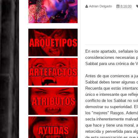
Adrian Delgado
8:16:00
Exaltados y Muertos Vivientes
Los Muertos se Levantan (Relato)
Los Monstruos más Buscados
Alma
En este apartado, señalare l
consideraciones necesarias p
El Destructor
Sabbat para una crónica de 
El Buscador
Antes de que comiences a ju
Sabbat debes tener algunas 
Recuerda que estás intentand
El Pueblo Protegido
único e interesante que reflej
conflicto de los Sabbat no sol
Parte 05: Sitiados
demostrar su superioridad. El
los "mejores" Rasgos. Ademá
Parte 04: Se Descubre el Pastel
secta inherentemente malvad
que hace y tiene una moral, 
retorcida y pervertida para a
de esta organización es que