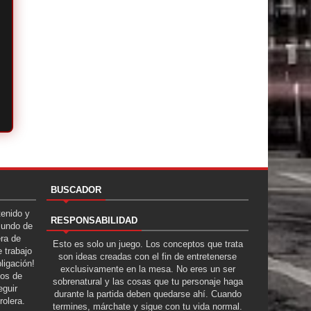
BUSCADOR
tenido y
RESPONSABILIDAD
Mundo de
era de
Esto es solo un juego. Los conceptos que trata
 trabajo
son ideas creadas con el fin de entretenerse
ligación!
exclusivamente en la mesa. No eres un ser
tos de
sobrenatural y las cosas que tu personaje haga
guir
durante la partida deben quedarse ahí. Cuando
rolera.
termines, márchate y sigue con tu vida normal.