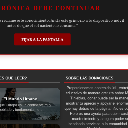
CRÓNICA DEBE CONTINUAR
o reclame este conocimiento. Ancla este grimorio a tu dispositivo móvil
antes de que el sol naciente lo consuma."
FIJAR A LA PANTALLA
ES QUÉ LEER?
SOBRE LAS DONACIONES
Proporcionamos contenido útil, entre
educativo de manera gratuita sobre 
Tinieblas, donar puede ser la man
El Mundo Urbano
mostrar tu aprecio y apoyar el enorme
ue Europa es un continente muy
que hay detrás de la página. ¡No es ob
poblado y fundamentalme...
Pero es una ayuda para cubrir cos
mantenimiento y asegura poder se
brindando servicios a la comunidad 