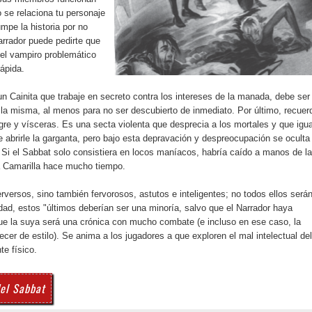
se relaciona tu personaje
umpe la historia por no
Narrador puede pedirte que
el vampiro problemático
rápida.
n Cainita que trabaje en secreto contra los intereses de la manada, debe ser
 la misma, al menos para no ser descubierto de inmediato. Por último, recuer
re y vísceras. Es una secta violenta que desprecia a los mortales y que igua
 abrirle la garganta, pero bajo esta depravación y despreocupación se oculta
 Si el Sabbat solo consistiera en locos maníacos, habría caído a manos de la
a Camarilla hace mucho tiempo.
versos, sino también fervorosos, astutos e inteligentes; no todos ellos será
idad, estos "últimos deberían ser una minoría, salvo que el Narrador haya
e la suya será una crónica con mucho combate (e incluso en ese caso, la
ecer de estilo). Se anima a los jugadores a que exploren el mal intelectual del
e físico.
el Sabbat