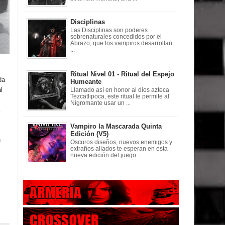
Disciplinas
Las Disciplinas son poderes
sobrenaturales concedidos por el
Abrazo, que los vampiros desarrollan
...
Ritual Nivel 01 - Ritual del Espejo
da
Humeante
l
Llamado así en honor al dios azteca
Tezcatlipoca, este ritual le permite al
Nigromante usar un ...
Vampiro la Mascarada Quinta
Edición (V5)
n
Oscuros diseños, nuevos enemigos y
extraños aliados te esperan en esta
nueva edición del juego ...