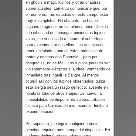
Parte 07: Asuntos que Resolver
en ghouls a magí, lupinos y otras criaturas
sobrenaturales. Lamento comunicarte que, por
el momento, mis estudios en este campo están
muy incompletos. No obstante, he hecho
algunos progresos en los últimos años. Debido
a la dificultad de conseguir prisioneros lupinos
vivos, me vi obligado a recurrir al subterfugio
para experimentar con ellos. Las ventajas de
tener vinculada a una de estas máquinas de
matar y además con Potencia... pero por
desgracias, no es fácil. Los lupinos parecen ser
violentamente alérgicos a la vitae, vomitando de
inmediato tras ingerir la Sangre. Al menos
ocurrió así con los lupinos observados; quizá
esta alergia sea un rasgo genético, ausente en
hombres lobo de otros linajes. De nuevo, la
imposibilidad de disponer de sujetos tratables,
incluso para Cainitas de mis recursos, limita la
experimentación.
Por supuesto, proseguir cualquier estudio
genético requiere más tiempo del disponible. En
su lugar dediqué mis estudios a otros