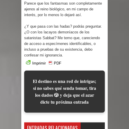
Parece que los fantasmas son completamente
ajenos al reino biológico, en mi campo de
interés, por lo menos lo dejaré así.
¿Y que pasa con las hadas? podrás preguntar.
¿O con los lacayos demoníacos de los
satanistas Sabbat? Me temo que, careciendo
de acceso a especímenes identificables, o
incluso a pruebas de su existencia, debo
confesar mi ignorancia.
Imprimir
PDF
El destino es una red de intrigas;
si no sabes qué senda tomar, tira
los dados 🎲 y deja que el azar
dicte tu próxima entrada
ENTRADAS RELACIONADAS