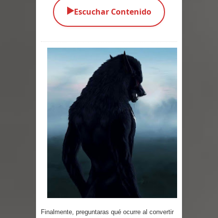
▶️
Escuchar Contenido
Parte 03: La Traición
Parte 02: Vuelve el Hijo Prodigo
Parte 01: El Comienzo
Parte 01: El Enemigo Interior
Exaltados y Muertos Vivientes
Los Muertos se Levantan (Relato)
Los Monstruos más Buscados
Parte 09: Los Muertos Cuentan
Cuentos
Parte 08: Ultratumba
Finalmente, preguntaras qué ocurre al convertir