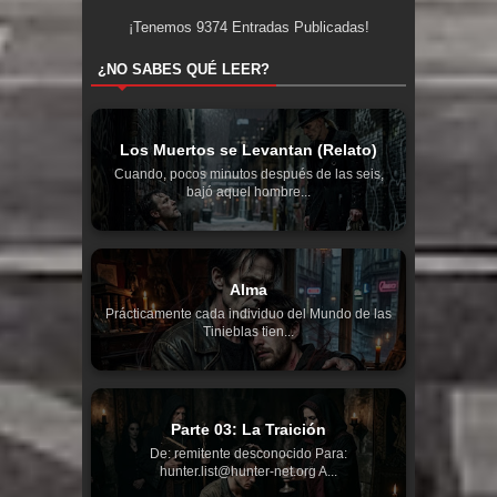
¡Tenemos
9374
Entradas Publicadas!
¿NO SABES QUÉ LEER?
Los Muertos se Levantan (Relato)
Cuando, pocos minutos después de las seis,
bajó aquel hombre...
Alma
Prácticamente cada individuo del Mundo de las
Tinieblas tien...
Parte 03: La Traición
De: remitente desconocido Para:
hunter.list@hunter-net.org A...