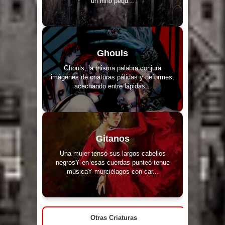
un niño pequ...
Ghouls
Ghouls, la misma palabra conjura
imágenes de criaturas pálidas y deformes,
acechando entre lápidas...
Gitanos
Una mujer tensó sus largos cabellos
negrosY en esas cuerdas punteó tenue
músicaY murciélagos con car...
Otras Criaturas