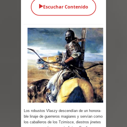
▶️
Escuchar Contenido
Parte 03: Una Piraña en el Bidé
Parte 02: Los Muertos Gobiernan a
los Vivos
Parte 01: Escondido a Plena Luz
Parte 02: El Enemigo de mi Enemigo
Parte 06: Coletazos
Parte 05: Los Horrores del Infierno
Parte 04: Oídos Sordos
Parte 03: La Traición
Los robustos Vlaszy descendían de un honora­
ble linaje de guerreros magiares y servían como
Parte 02: Vuelve el Hijo Prodigo
los caballeros de los Tzimisce, diestros jinetes