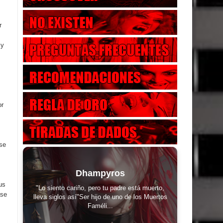
r
 y
or
se
Dhampyros
us
"Lo siento cariño, pero tu padre está muerto,
ase
lleva siglos así"Ser hijo de uno de los Muertos
Faméli...