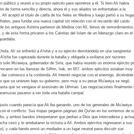
n público y reunió a su propio ejército para oponerse a él. Si bien Alí había
n de forma sencilla y directa, ahora él y sus aliados se enfrentaban a la
. Alí aceptó el título de califa de los fieles en Medina y luego partió a su hoga
ufrates, para fundar una nueva capital sin relación con el recuerdo del caído
e los antiguos Ashirra partieron de Medina con Alí, llenos de remordimientos
 y de esta forma privaron a los Cainitas del Islam de un liderazgo claro en el
guardaba.
hufa, Alí se enfrentó a A'isha y a su ejército derrotándola en una sangrienta
A'isha fue capturada durante la batalla y obligada a exiliarse por razones
o solo Mu'awiya, gobernador de Siria, que había reunido un enorme ejército p
ocaron en las llanuras de Siffrin, Irak, en 657, ambos ejércitos estaban muy
dar comienzo a la contienda. Alí Intentó negociar con el enemigo, diciéndole
rio que se uniesen bajo su gobierno, pero muy a su pesar Mu'awiya se negó,
hasta que se vengase el asesinato de Uthman. Las negociaciones finalmente 
aramuzas pasaron a ser toda una batalla campal.
 justo cuando parecía que Ali iba ganando, uno de los generales de Mu'awiya
con el conflicto. Sus tropas pegaron páginas del Qur'an en los extremos de s
alto, y ambos bandos interpretaron que pedían a Dios que intercediese y actu
ucha cesó y le arrebataron la victoria a Alí. Ambos ejércitos regresaron a sus
o), y cada bando envió un mediador a un lugar neutral pana discutir sus