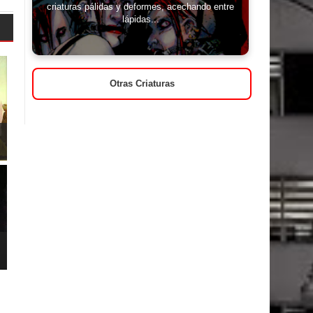
criaturas pálidas y deformes, acechando entre
lápidas...
Otras Criaturas