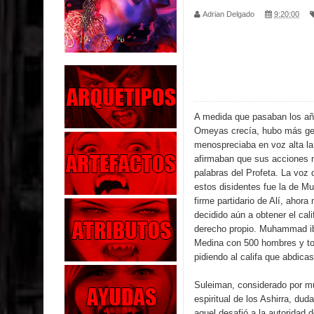
Adrian Delgado
9:20:00
Parte 01: Escondido a Plena Luz
Parte 02: El Enemigo de mi Enemigo
Parte 06: Coletazos
Parte 05: Los Horrores del Infierno
A medida que pasaban los año
Omeyas crecía, hubo más ge
Parte 04: Oídos Sordos
menospreciaba en voz alta la
afirmaban que sus acciones 
Parte 03: La Traición
palabras del Profeta. La voz
estos disidentes fue la de 
firme partidario de Alí, ahor
Parte 02: Vuelve el Hijo Prodigo
decidido aún a obtener el cal
derecho propio. Muhammad ib
Parte 03: Reflexiones
Medina con 500 hombres y to
pidiendo al califa que abdicas
Parte 02: Un Bicho Raro
Suleiman, considerado por mu
espiritual de los Ashirra, du
aquel desafió a la autoridad 