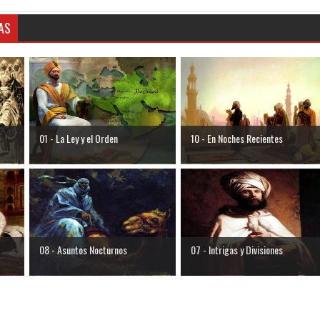
AS
01 - La Ley y el Orden
10 - En Noches Recientes
08 - Asuntos Nocturnos
07 - Intrigas y Divisiones