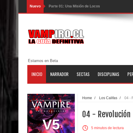
Nuevo
Parte 01: Una Misión de Locos
Parte 03: Forastero en Tierra Muerta
Parte 10: El Secreto
Parte 09: Los Muertos Cuentan Cuentos
Parte 08: Ultratumba
Estamos en Beta
Parte 07: Asuntos que Resolver
INICIO
NARRADOR
SECTAS
DISCIPLINAS
PE
Parte 06: El Trato con los Muertos
Parte 05: Sitiados
Home
/
Los Califas
/
04 - 
Parte 04: Se Descubre el Pastel
04 - Revolución
Parte 03: Una Piraña en el Bidé
V5
5 minutos de lectura
Parte 02: Los Muertos Gobiernan a los Vivos