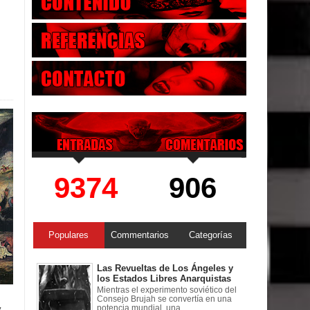
9374
906
Populares
Commentarios
Categorías
Las Revueltas de Los Ángeles y
los Estados Libres Anarquistas
Mientras el experimento soviético del
Consejo Brujah se convertía en una
potencia mundial, una ...
y