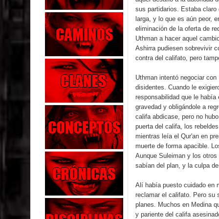
sus partidarios. Estaba claro
larga, y lo que es aún peor,
eliminación de la oferta de 
Uthman a hacer aquel cambio,
Ashirra pudiesen sobrevivir
contra del califato, pero tamp
Uthman intentó negociar con
disidentes. Cuando le exigie
responsabilidad que le había e
gravedad y obligándole a reg
califa abdicase, pero no hubo
puerta del califa, los rebeld
mientras leía el Qur'an en pr
muerte de forma apacible. Los
Aunque Suleiman y los otros 
sabían del plan, y la culpa d
Alí había puesto cuidado en 
reclamar el califato. Pero s
planes. Muchos en Medina que
y pariente del califa asesina