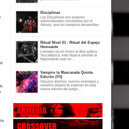
Disciplinas
a
Las Disciplinas son poderes
sobrenaturales concedidos por el
Abrazo, que los vampiros desarrollan
...
Ritual Nivel 01 - Ritual del Espejo
Humeante
Llamado así en honor al dios azteca
Tezcatlipoca, este ritual le permite al
Nigromante usar un ...
el
Vampiro la Mascarada Quinta
Edición (V5)
Oscuros diseños, nuevos enemigos y
extraños aliados te esperan en esta
do.
nueva edición del juego ...
e
ria