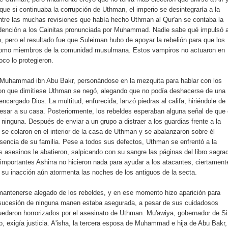
 que si continuaba la corrupción de Uthman, el imperio se desintegraría a la
 entre las muchas revisiones que había hecho Uthman al Qur'an se contaba la
redención a los Cainitas pronunciada por Muhammad. Nadie sabe qué impulsó 
 pero el resultado fue que Suleiman hubo de apoyar la rebelión para que los
 como miembros de la comunidad musulmana. Estos vampiros no actuaron en
oco lo protegieron.
 Muhammad ibn Abu Bakr, personándose en la mezquita para hablar con los
ron que dimitiese Uthman se negó, alegando que no podía deshacerse de una
ncargado Dios. La multitud, enfurecida, lanzó piedras al califa, hiriéndole de
resar a su casa. Posteriormente, los rebeldes esperaban alguna señal de que 
 ninguna. Después de enviar a un grupo a distraer a los guardias frente a la
es se colaron en el interior de la casa de Uthman y se abalanzaron sobre él
esencia de su familia. Pese a todos sus defectos, Uthman se enfrentó a la
 asesinos le abatieron, salpicando con su sangre las páginas del libro sagra
importantes Ashirra no hicieron nada para ayudar a los atacantes, ciertament
e su inacción aún atormenta las noches de los antiguos de la secta.
mantenerse alegado de los rebeldes, y en ese momento hizo aparición para
u sucesión de ninguna manen estaba asegurada, a pesar de sus cuidadosos
daron horrorizados por el asesinato de Uthman. Mu'awiya, gobernador de Si
do, exigía justicia. A'isha, la tercera esposa de Muhammad e hija de Abu Bakr,