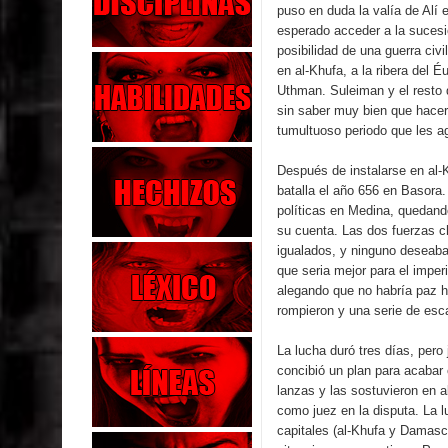
puso en duda la valía de Alí e
esperado acceder a la sucesió
posibilidad de una guerra civil
en al-Khufa, a la ribera del É
Uthman. Suleiman y el resto d
sin saber muy bien que hacer,
tumultuoso periodo que les a
Después de instalarse en al-K
batalla el año 656 en Basora. 
políticas en Medina, quedand
su cuenta. Las dos fuerzas ch
igualados, y ninguno deseaba 
que seria mejor para el impe
alegando que no habría paz 
rompieron y una serie de esc
La lucha duró tres días, pero
concibió un plan para acabar 
lanzas y las sostuvieron en 
como juez en la disputa. La l
capitales (al-Khufa y Damasc