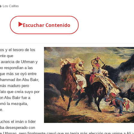
Los Califas
▶️
Escuchar Contenido
s y el tesoro de los
nte que
 avaricia de Uthman y
no respondían a las
 que más se oyó entre
Muhammad ibn Abu Bakr,
a más maduro pero
ifato que creía suyo por
n Abu Bakr fue a
mó la mezquita,
e.
chos el imán o líder
daba desesperado con
de Uthman, pero finalmente creyó que no tenía más elección que unirse a Alí 