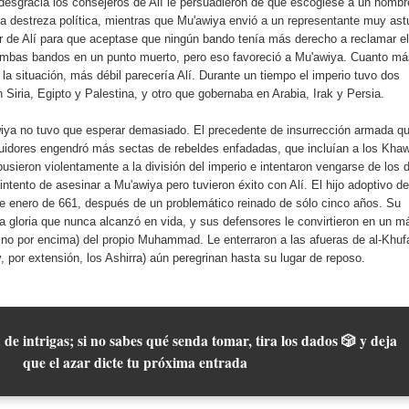
 desgracia los consejeros de Alí le persuadieron de que escogiese a un hombr
ca destreza política, mientras que Mu'awiya envió a un representante muy ast
r de Alí para que aceptase que ningún bando tenía más derecho a reclamar el
 ambas bandos en un punto muerto, pero eso favoreció a Mu'awiya. Cuanto má
 la situación, más débil parecería Alí. Durante un tiempo el imperio tuvo dos
 Siria, Egipto y Palestina, y otro que gobernaba en Arabia, Irak y Persia.
iya no tuvo que esperar demasiado. El precedente de insurrección armada q
uidores engendró más sectas de rebeldes enfadadas, que incluían a los Khaw
pusieron violentamente a la división del imperio e intentaron vengarse de los 
intento de asesinar a Mu'awiya pero tuvieron éxito con Alí. El hijo adoptivo de
de enero de 661, después de un problemático reinado de sólo cinco años. Su
ta gloria que nunca alcanzó en vida, y sus defensores le convirtieron en un má
si no por encima) del propio Muhammad. Le enterraron a las afueras de al-Khuf
y, por extensión, los Ashirra) aún peregrinan hasta su lugar de reposo.
 de intrigas; si no sabes qué senda tomar, tira los dados 🎲 y deja
que el azar dicte tu próxima entrada