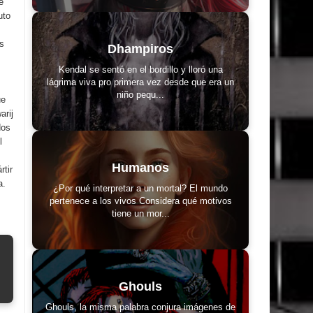
e
uto
s
Dhampiros
Kendal se sentó en el bordillo y lloró una
lágrima viva pro primera vez desde que era un
niño pequ...
ue
arij
dos
l
Humanos
rtir
a.
¿Por qué interpretar a un mortal? El mundo
pertenece a los vivos Considera qué motivos
tiene un mor...
Ghouls
Ghouls, la misma palabra conjura imágenes de