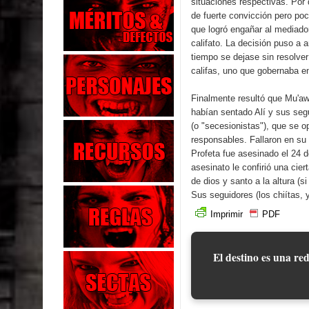
situaciones respectivas. Por
de fuerte convicción pero po
que logró engañar al mediado
califato. La decisión puso a
tiempo se dejase sin resolver
califas, uno que gobernaba en
Finalmente resultó que Mu'aw
habían sentado Alí y sus seg
(o "secesionistas"), que se o
responsables. Fallaron en su 
Profeta fue asesinado el 24 
asesinato le confirió una cier
de dios y santo a la altura (
Sus seguidores (los chiítas, 
Imprimir
PDF
El destino es una red