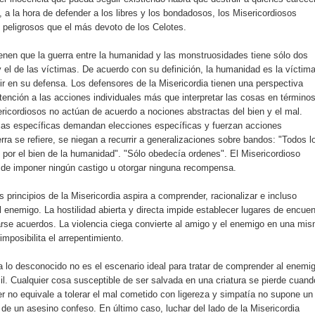
a la hora de defender a los libres y los bondadosos, los Misericordiosos
peligrosos que el más devoto de los Celotes.
ienen que la guerra entre la humanidad y las monstruosidades tiene sólo dos
y el de las víctimas. De acuerdo con su definición, la humanidad es la víctim
ir en su defensa. Los defensores de la Misericordia tienen una perspectiva
atención a las acciones individuales más que interpretar las cosas en término
ricordiosos no actúan de acuerdo a nociones abstractas del bien y el mal.
as específicas demandan elecciones específicas y fuerzan acciones
erra se refiere, se niegan a recurrir a generalizaciones sobre bandos: "Todos l
 por el bien de la humanidad". "Sólo obedecía ordenes". El Misericordioso
s de imponer ningún castigo u otorgar ninguna recompensa.
s principios de la Misericordia aspira a comprender, racionalizar e incluso
l enemigo. La hostilidad abierta y directa impide establecer lugares de encuen
rse acuerdos. La violencia ciega convierte al amigo y el enemigo en una mi
imposibilita el arrepentimiento.
a lo desconocido no es el escenario ideal para tratar de comprender al enemi
il. Cualquier cosa susceptible de ser salvada en una criatura se pierde cuand
r no equivale a tolerar el mal cometido con ligereza y simpatía no supone un
de un asesino confeso. En último caso, luchar del lado de la Misericordia