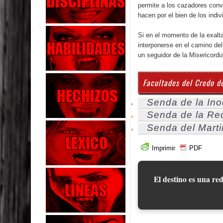
permite a los cazadores conv
hacen por el bien de los indiv
Si en el momento de la exalta
interponerse en el camino de
un seguidor de la Misericordi
Facultades del Credo de
Senda de la Ino
Senda de la Re
Senda del Marti
Imprimir
PDF
El destino es una red