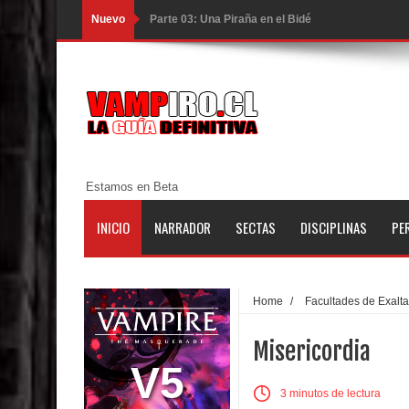
Nuevo
Parte 02: Los Muertos Gobiernan a los Vivos
Parte 01: Escondido a Plena Luz
Parte 02: El Enemigo de mi Enemigo
Parte 06: Coletazos
Parte 05: Los Horrores del Infierno
Estamos en Beta
Parte 04: Oídos Sordos
INICIO
NARRADOR
SECTAS
DISCIPLINAS
PE
Parte 03: La Traición
Parte 02: Vuelve el Hijo Prodigo
Home
/
Facultades de Exalt
Parte 01: El Comienzo
Misericordia
Parte 01: El Enemigo Interior
V5
3 minutos de lectura
Exaltados y Muertos Vivientes