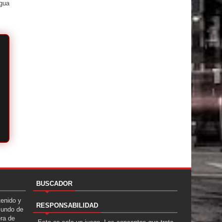
igua
BUSCADOR
tenido y
RESPONSABILIDAD
Mundo de
era de