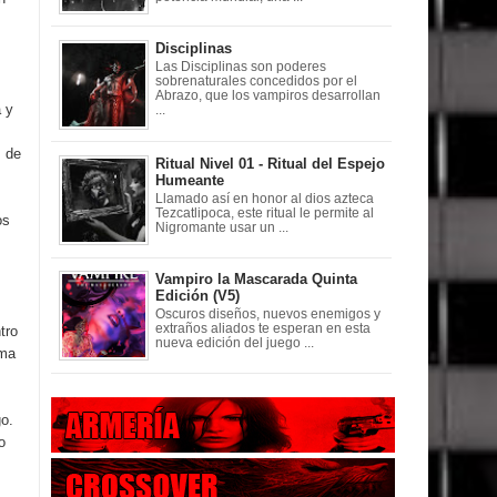
Disciplinas
Las Disciplinas son poderes
sobrenaturales concedidos por el
Abrazo, que los vampiros desarrollan
a y
...
s de
Ritual Nivel 01 - Ritual del Espejo
Humeante
Llamado así en honor al dios azteca
Tezcatlipoca, este ritual le permite al
os
Nigromante usar un ...
Vampiro la Mascarada Quinta
Edición (V5)
Oscuros diseños, nuevos enemigos y
extraños aliados te esperan en esta
tro
nueva edición del juego ...
sma
go.
o