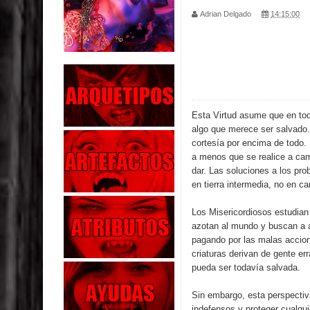
Adrian Delgado
14:15:00
Los Muertos se Levantan (Relato)
Los Monstruos más Buscados
Alma
El Destructor
Esta Virtud asume que en tod
algo que merece ser salvado. 
El Buscador
cortesía por encima de todo
a menos que se realice a cam
El Pueblo Protegido
dar. Las soluciones a los pr
en tierra intermedia, no en 
Parte 05: Sitiados
Los Misericordiosos estudian
azotan al mundo y buscan a 
Parte 04: Se Descubre el Pastel
pagando por las malas accione
criaturas derivan de gente er
Parte 03: Una Piraña en el Bidé
pueda ser todavía salvada.
Sin embargo, esta perspectiva
indefensos y proteger cualqui