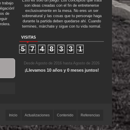
Esto es solo un juego. Los conceptos que trata
 trabajo
son ideas creadas con el fin de entretenerse
ligación!
exclusivamente en la mesa. No eres un ser
tos de
sobrenatural y las cosas que tu personaje haga
guir
durante la partida deben quedarse ahí. Cuando
rolera.
termines, márchate y sigue con tu vida normal.
VISITAS
5
7
4
8
3
3
1
Desde Agosto de 2016 hasta Agosto de 2026
¡Llevamos 10 años y 0 meses juntos!
 los Vivos
Inicio
Actualizaciones
Contenido
Referencias