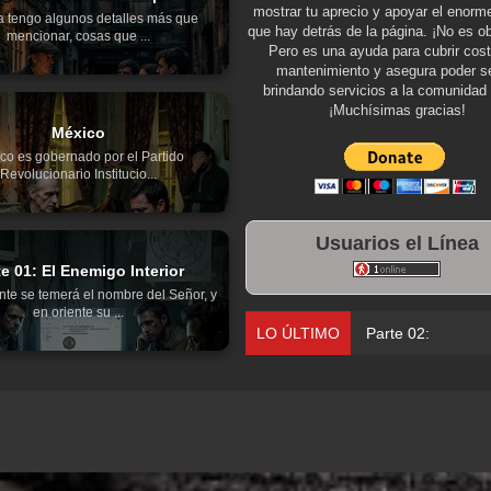
mostrar tu aprecio y apoyar el enorme
a tengo algunos detalles más que
que hay detrás de la página. ¡No es ob
mencionar, cosas que ...
Pero es una ayuda para cubrir cos
mantenimiento y asegura poder se
brindando servicios a la comunidad 
¡Muchísimas gracias!
México
co es gobernado por el Partido
Revolucionario Institucio...
Usuarios el Línea
te 01: El Enemigo Interior
nte se temerá el nombre del Señor, y
en oriente su ...
LO ÚLTIMO
Parte 02: Los Muertos Gobiernan a