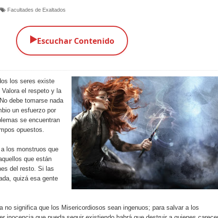
Facultades de Exaltados
▶️
Escuchar Contenido
os los seres existe
Valora el respeto y la
. No debe tomarse nada
bio un esfuerzo por
oblemas se encuentran
campos opuestos.
 a los monstruos que
aquellos que están
s del resto. Si las
rada, quizá esa gente
 no significa que los Misericordiosos sean ingenuos; para salvar a los
er inocencia que pueda seguir existiendo habrá que destruir a quienes carece