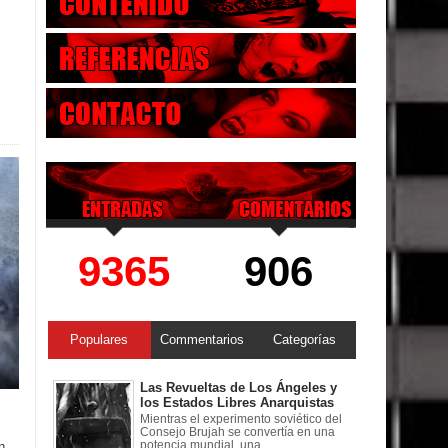
9365
906
Populares
Commentarios
Categorías
Las Revueltas de Los Ángeles y
los Estados Libres Anarquistas
Mientras el experimento soviético del
Consejo Brujah se convertía en una
potencia mundial, una ...
n