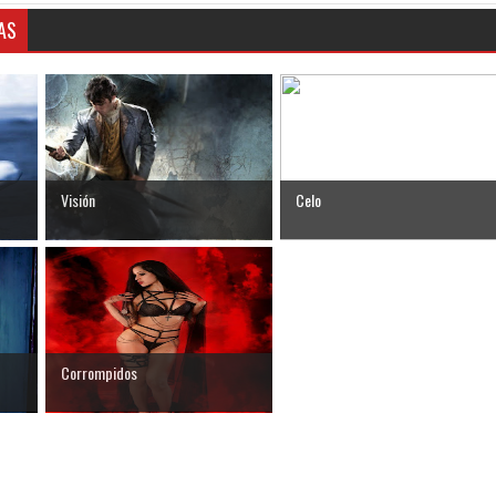
AS
Visión
Celo
Corrompidos