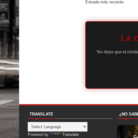
Entrada más reciente
LA 
"No dejes que el olvid
TRANSLATE
¿NO SAB
Powered by
Translate
C