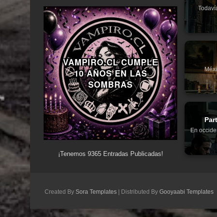
Todaví
VAMPIRO.CL CUMPLE
Méxi
10 AÑOS EN LAS
SOMBRAS
Par
En occide
¡Tenemos
9365
Entradas Publicadas!
Created By
Sora Templates
| Distributed By
Gooyaabi Templates