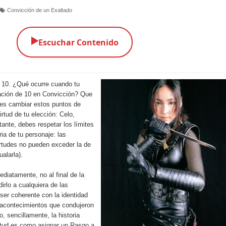
Convicción de un Exaltado
▶️
Escuchar Contenido
y 10. ¿Qué ocurre cuando tu
ación de 10 en Convicción? Que
es cambiar estos puntos de
rtud de tu elección: Celo,
tante, debes respetar los límites
ia de tu personaje: las
rtudes no pueden exceder la de
alarla).
diatamente, no al final de la
irlo a cualquiera de las
 ser coherente con la identidad
s acontecimientos que condujeron
, sencillamente, la historia
rtud es como asignar un Rasgo a