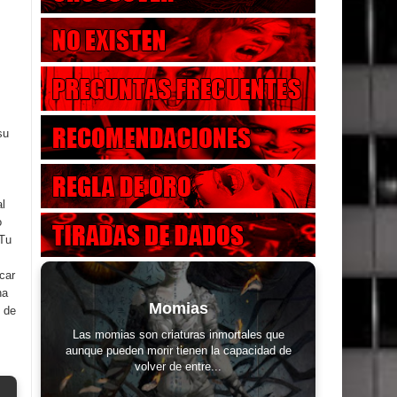
su
al
o
 Tu
car
na
Momias
2 de
Las momias son criaturas inmortales que
aunque pueden morir tienen la capacidad de
volver de entre...