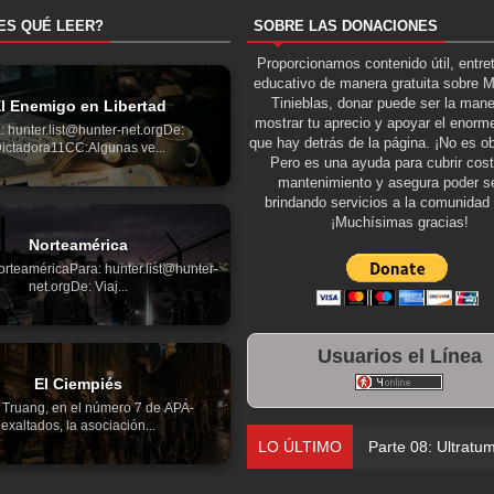
ES QUÉ LEER?
SOBRE LAS DONACIONES
Proporcionamos contenido útil, entre
educativo de manera gratuita sobre 
Tinieblas, donar puede ser la man
l Enemigo en Libertad
mostrar tu aprecio y apoyar el enorme
: hunter.list@hunter-net.orgDe:
que hay detrás de la página. ¡No es ob
ictadora11CC:Algunas ve...
Pero es una ayuda para cubrir cos
mantenimiento y asegura poder se
brindando servicios a la comunidad 
¡Muchísimas gracias!
Norteamérica
orteaméricaPara: hunter.list@hunter-
net.orgDe: Viaj...
Usuarios el Línea
El Ciempiés
 Truang, en el número 7 de APA-
exaltados, la asociación...
LO ÚLTIMO
Parte 08: Ultratu