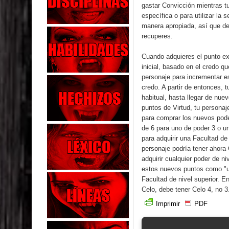
gastar Convicción mientras t
específica o para utilizar la
manera apropiada, así que de
recuperes.
Cuando adquieres el punto ext
inicial, basado en el credo qu
personaje para incrementar es
credo. A partir de entonces,
habitual, hasta llegar de nue
puntos de Virtud, tu personaj
para comprar los nuevos poder
de 6 para uno de poder 3 o un
para adquirir una Facultad de
personaje podría tener ahora 
adquirir cualquier poder de n
estos nuevos puntos como "us
Facultad de nivel superior. E
Celo, debe tener Celo 4, no 3
Imprimir
PDF