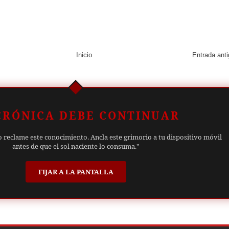
Inicio
Entrada ant
CRÓNICA DEBE CONTINUAR
o reclame este conocimiento. Ancla este grimorio a tu dispositivo móvil
antes de que el sol naciente lo consuma."
FIJAR A LA PANTALLA