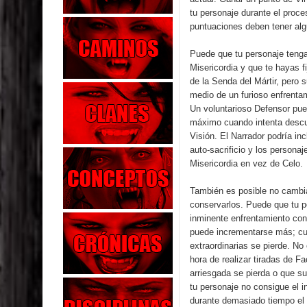
tu personaje durante el proce
puntuaciones deben tener alg
Puede que tu personaje teng
Misericordia y que te hayas f
de la Senda del Mártir, pero 
medio de un furioso enfrenta
Un voluntarioso Defensor pued
máximo cuando intenta descub
Visión. El Narrador podría inc
auto-sacrificio y los personaj
Misericordia en vez de Celo.
También es posible no cambia
conservarlos. Puede que tu p
inminente enfrentamiento con
puede incrementarse más; cua
extraordinarias se pierde. No
hora de realizar tiradas de Fa
arriesgada se pierda o que s
tu personaje no consigue el i
durante demasiado tiempo el