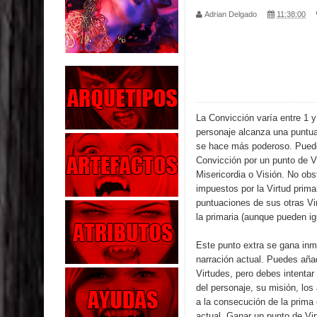
Adrian Delgado
11:38:00
Parte 04: Oídos Sordos
Parte 03: La Traición
Parte 02: Vuelve el Hijo Prodigo
Parte 01: El Comienzo
La Convicción varía entre 1 
personaje alcanza una puntu
Parte 01: El Enemigo Interior
se hace más poderoso. Pued
Convicción por un punto de Vi
Exaltados y Muertos Vivientes
Misericordia o Visión. No obs
impuestos por la Virtud primar
puntuaciones de sus otras Vi
Los Muertos se Levantan (Relato)
la primaria (aunque pueden igu
Los Monstruos más Buscados
Este punto extra se gana inme
narración actual. Puedes añad
Parte 09: Los Muertos Cuentan Cuentos
Virtudes, pero debes intentar
del personaje, su misión, lo
a la consecución de la prima o
actual. Ganar un punto de Vi