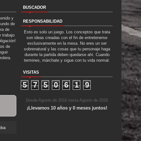
BUSCADOR
tenido y
RESPONSABILIDAD
Mundo de
era de
Esto es solo un juego. Los conceptos que trata
 trabajo
son ideas creadas con el fin de entretenerse
ligación!
exclusivamente en la mesa. No eres un ser
tos de
sobrenatural y las cosas que tu personaje haga
guir
durante la partida deben quedarse ahí. Cuando
rolera.
termines, márchate y sigue con tu vida normal.
VISITAS
5
7
5
0
6
1
9
Desde Agosto de 2016 hasta Agosto de 2026
¡Llevamos 10 años y 0 meses juntos!
mba