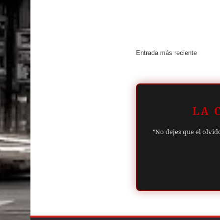
Entrada más reciente
LA 
"No dejes que el olvid