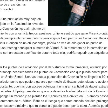
so de creación: las
ún sentido.
a una puntuación muy baja en
ijado en la Facultad de nivel dos
su Convicción lleva al máximo en
miento con unos licántropos asesinos. ¿Tiene sentido que gane Misericordia?
e siempre utilizar sus puntos para adquirir Celo pero si su Convicción llega a
rir el origen de un chupasangre, podría en vez de ello ganar un punto de
luso restringir cualquier aumento de Virtud. Si la atmósfera de la narración es
es se han estado sacrificando durante toda ella, podría requerir que adquiriera
r los puntos de Convicción por el de Virtud de forma inmediata, optando por
ersonaje necesite todos los puntos de Convicción con que pueda contar para
 un Señor Zombi. Una vez que la puntuación de Convicción ha llegado a 10, 
lquier punto que pudiera ganarse por medio de tiradas potenciadas o accion
 obstante, cuentas con acceso potencial a una gran cantidad de dados extra a
cultades. El peligro reside en que una de estas tiradas falle y toda la Convicc
uponga un fracaso y se pierdan los 10 puntos de Convicción. En ambos casos
ncremento de su Virtud. Este es el riesgo que corres cuando decides prolonga
 entusiasmo máximo que tu personaje puede sentir por la caza. Además pue