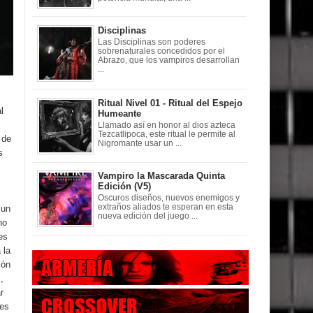
Disciplinas
Las Disciplinas son poderes
sobrenaturales concedidos por el
Abrazo, que los vampiros desarrollan
...
.
Ritual Nivel 01 - Ritual del Espejo
l
Humeante
Llamado así en honor al dios azteca
Tezcatlipoca, este ritual le permite al
 de
Nigromante usar un ...
s
Vampiro la Mascarada Quinta
Edición (V5)
Oscuros diseños, nuevos enemigos y
extraños aliados te esperan en esta
 un
nueva edición del juego ...
no
es
 la
ión
,
r
des