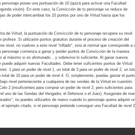
u personaje posee una puntuación de 10 (quizá para activar una Facultad
 segunda visión). En este caso, la Convicción de tu personaje se reduce de
jas de poder intercambiar los 10 puntos por uno de Virtud hasta que los
ra de Virtud, la puntuación de Convicción de tu personaje recupera su nivel
e profese. Si utilizaste puntos gratuitos durante el proceso de creación del
te nivel, no vuelves a este nivel "inflado", sino al normal que corresponde a 
 tu personaje comienza a ganar y perder puntos de Convicción de la manera
vo al máximo si es afortunado... y sobrevive lo suficiente. Al ganar nuevos
e puede adquirir nuevas Facultades. Debe tener suficientes puntos de Virtud
es: 1 para un poder de nivel 1, un total de 3 para un poder de nivel 2, un tot
 total de 10 para un poder de nivel 4. O, simplemente, puedas gastar el punt
 bajo nivel perteneciente a cualquiera de las sendas de la Virtud en cuestión.
Celo 2 (insuficientes para comprar un poder de nivel 2, pero suficientes para
ivel uno de las Sendas del Vengador, el Defensor o el Juez). Asegúrate de mar
ados"; no puedes utilizarlos de nuevo cuando tu personaje quiera adquirir u
n el ejemplo citado, si el personaje pretende conseguir una Facultad de nivel 
.