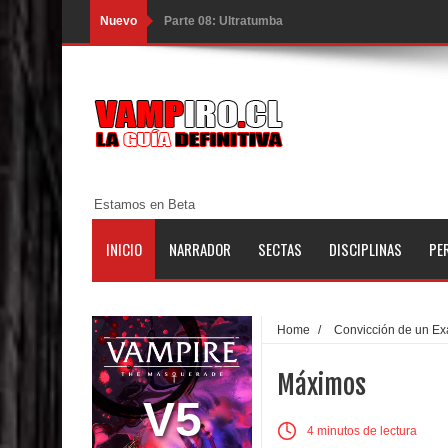
Nuevo
Parte 08: Ultratumba
Parte 07: Asuntos que Resolver
Parte 06: El Trato con los Muertos
Parte 05: Sitiados
Parte 04: Se Descubre el Pastel
Estamos en Beta
Parte 03: Una Piraña en el Bidé
INICIO
NARRADOR
SECTAS
DISCIPLINAS
PE
Parte 02: Los Muertos Gobiernan a los Vivos
Parte 01: Escondido a Plena Luz
Home
/
Convicción de un Ex
Parte 02: El Enemigo de mi Enemigo
Máximos
Parte 06: Coletazos
V5
4 minutos de lectura
Parte 05: Los Horrores del Infierno