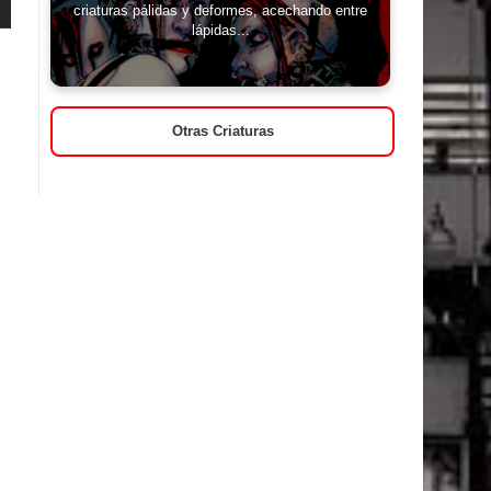
criaturas pálidas y deformes, acechando entre
lápidas...
Otras Criaturas