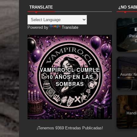
TRANSLATE
¿NO SAB
Powered by
Translate
E
Para
D
VAMPIRO.CL CUMPLE
Asunto: N
10 AÑOS EN LAS
SOMBRAS
Handi
¡Tenemos
9369
Entradas Publicadas!