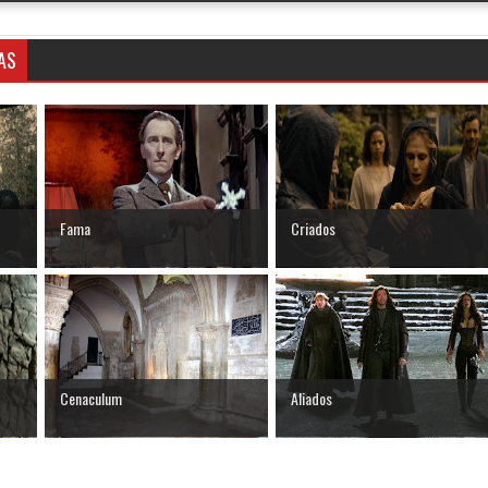
AS
Fama
Criados
Cenaculum
Aliados