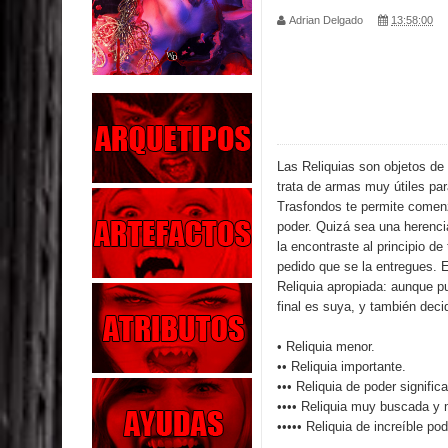
Adrian Delgado
13:58:00
Parte 02: Los Muertos Gobiernan a los Vivos
Parte 01: Escondido a Plena Luz
Parte 02: El Enemigo de mi Enemigo
Parte 06: Coletazos
Las Reliquias son objetos de 
trata de armas muy útiles par
Parte 05: Los Horrores del Infierno
Trasfondos te permite comenz
poder. Quizá sea una herencia
Parte 04: Oídos Sordos
la encontraste al principio de
pedido que se la entregues. E
Reliquia apropiada: aunque p
Parte 03: La Traición
final es suya, y también decid
Parte 02: Vuelve el Hijo Prodigo
• Reliquia menor.
•• Reliquia importante.
Parte 03: Reflexiones
••• Reliquia de poder significa
•••• Reliquia muy buscada y 
••••• Reliquia de increíble pod