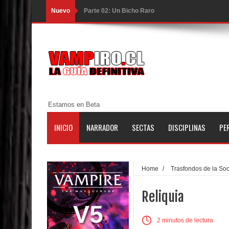
Nuevo
Parte 02: Un Bicho Raro
Parte 01: Una Misión de Locos
Parte 03: Forastero en Tierra Muerta
Parte 10: El Secreto
Parte 09: Los Muertos Cuentan Cuentos
Estamos en Beta
Parte 08: Ultratumba
INICIO
NARRADOR
SECTAS
DISCIPLINAS
PE
Parte 07: Asuntos que Resolver
Parte 06: El Trato con los Muertos
Home
/
Trasfondos de la So
Parte 05: Sitiados
Reliquia
Parte 04: Se Descubre el Pastel
V5
2 minutos de lectura
Parte 03: Una Piraña en el Bidé