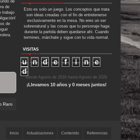
Mundo de
era de
Esto es solo un juego. Los conceptos que trata
 trabajo
son ideas creadas con el fin de entretenerse
ligación!
exclusivamente en la mesa. No eres un ser
tos de
sobrenatural y las cosas que tu personaje haga
guir
durante la partida deben quedarse ahí. Cuando
rolera.
termines, márchate y sigue con tu vida normal.
VISITAS
u
n
d
e
f
i
n
e
d
Desde Agosto de 2016 hasta Agosto de 2026
¡Llevamos 10 años y 0 meses juntos!
o Raro
Inicio
Actualizaciones
Contenido
Referencias