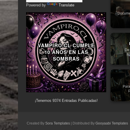
Powered by
Translate
- Docume
VAMPIRO.CL CUMPLE
De:
10 AÑOS EN LAS
hu
SOMBRAS
Para
P
¡Tenemos
9374
Entradas Publicadas!
Created By
Sora Templates
| Distributed By
Gooyaabi Templates