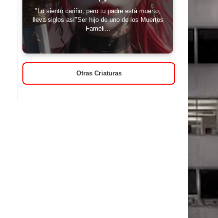
"Lo siento cariño, pero tu padre está muerto,
lleva siglos así"Ser hijo de uno de los Muertos
Faméli...
Otras Criaturas