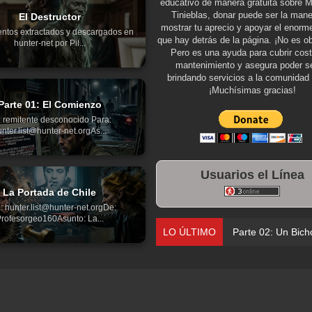
educativo de manera gratuita sobre 
Tinieblas, donar puede ser la man
El Destructor
mostrar tu aprecio y apoyar el enorme
ntos extractados y descargados en
que hay detrás de la página. ¡No es ob
hunter-net por Pil...
Pero es una ayuda para cubrir cos
mantenimiento y asegura poder se
brindando servicios a la comunidad 
¡Muchísimas gracias!
Parte 01: El Comienzo
 remitente desconocido Para:
nter.list@hunter-net.orgAs...
Usuarios el Línea
La Portada de Chile
: hunter.list@hunter-net.orgDe:
rofesorgeo160Asunto: La...
LO ÚLTIMO
Parte 02: Un Bich