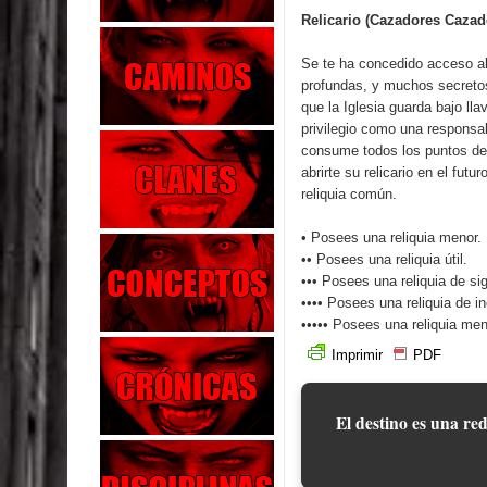
Relicario (Cazadores Cazad
Se te ha concedido acceso al 
profundas, y muchos secretos 
que la Iglesia guarda bajo l
privilegio como una responsab
consume todos los puntos de
abrirte su relicario en el fu
reliquia común.
• Posees una reliquia menor.
•• Posees una reliquia útil.
••• Posees una reliquia de sig
•••• Posees una reliquia de in
••••• Posees una reliquia m
Imprimir
PDF
El destino es una red