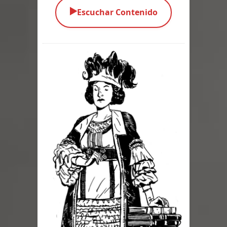
▶️
Escuchar Contenido
Parte 03: Una Piraña en el Bidé
Parte 02: Los Muertos Gobiernan a
los Vivos
Parte 01: Escondido a Plena Luz
Parte 02: El Enemigo de mi Enemigo
Parte 06: Coletazos
Parte 05: Los Horrores del Infierno
Parte 04: Oídos Sordos
Parte 03: La Traición
Parte 02: Vuelve el Hijo Prodigo