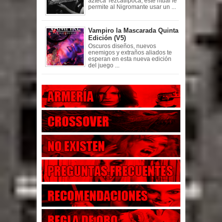
azteca Tezcatlipoca, este ritual le
permite al Nigromante usar un ...
Vampiro la Mascarada Quinta
Edición (V5)
Oscuros diseños, nuevos
enemigos y extraños aliados te
esperan en esta nueva edición
del juego ...