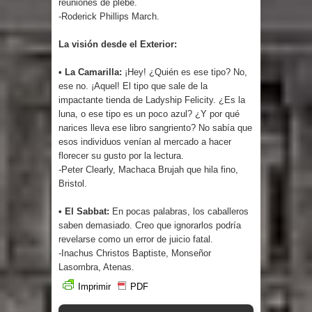
reuniones de plebe.
-Roderick Phillips March.
La visión desde el Exterior:
• La Camarilla:
¡Hey! ¿Quién es ese tipo? No,
ese no. ¡Aquel! El tipo que sale de la
impactante tienda de Ladyship Felicity. ¿Es la
luna, o ese tipo es un poco azul? ¿Y por qué
narices lleva ese libro sangriento? No sabía que
esos individuos venían al mercado a hacer
florecer su gusto por la lectura.
-Peter Clearly, Machaca Brujah que hila fino,
Bristol.
• El Sabbat:
En pocas palabras, los caballeros
saben demasiado. Creo que ignorarlos podría
revelarse como un error de juicio fatal.
-Inachus Christos Baptiste, Monseñor
Lasombra, Atenas.
Imprimir
PDF