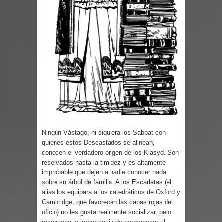
Parte 03: Reflexiones
Ningún Vástago, ni siquiera los Sabbat con
quienes estos Descastados se alinean,
conocen el verdadero origen de los Kiasyd. Son
reservados hasta la timidez y es altamente
improbable que dejen a nadie conocer nada
sobre su árbol de familia. A los Escarlatas (el
alias los equipara a los catedráticos de Oxford y
Cambridge, que favorecen las capas rojas del
oficio) no les gusta realmente socializar, pero
reconocen la importancia de permanecer al