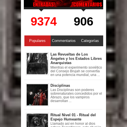
9374
906
Populares
Commentarios
Categorías
Las Revueltas de Los
Ángeles y los Estados Libres
Anarquistas
Mientras el experimento soviético
del Consejo Brujah se convertía
en una potencia mundial, una ...
Disciplinas
Las Disciplinas son poderes
sobrenaturales concedidos por el
Abrazo, que los vampiros
desarrollan ...
Ritual Nivel 01 - Ritual del
Espejo Humeante
Llamado así en honor al dios