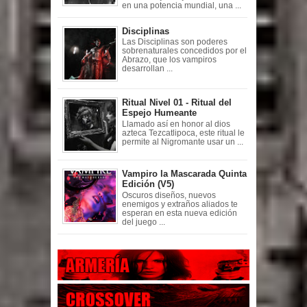
en una potencia mundial, una ...
Disciplinas
Las Disciplinas son poderes
sobrenaturales concedidos por el
Abrazo, que los vampiros
desarrollan ...
Ritual Nivel 01 - Ritual del
Espejo Humeante
Llamado así en honor al dios
azteca Tezcatlipoca, este ritual le
permite al Nigromante usar un ...
Vampiro la Mascarada Quinta
Edición (V5)
Oscuros diseños, nuevos
enemigos y extraños aliados te
esperan en esta nueva edición
del juego ...