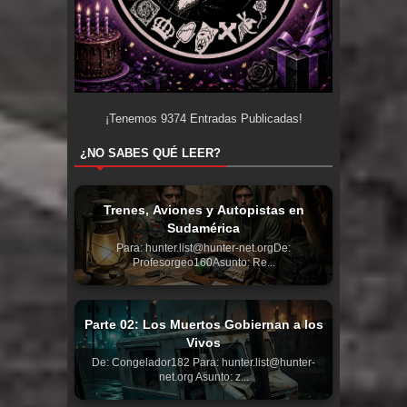
¡Tenemos
9374
Entradas Publicadas!
¿NO SABES QUÉ LEER?
Trenes, Aviones y Autopistas en
Sudamérica
Para: hunter.list@hunter-net.orgDe:
Profesorgeo160Asunto: Re...
Parte 02: Los Muertos Gobiernan a los
Vivos
De: Congelador182 Para: hunter.list@hunter-
net.org Asunto: z...