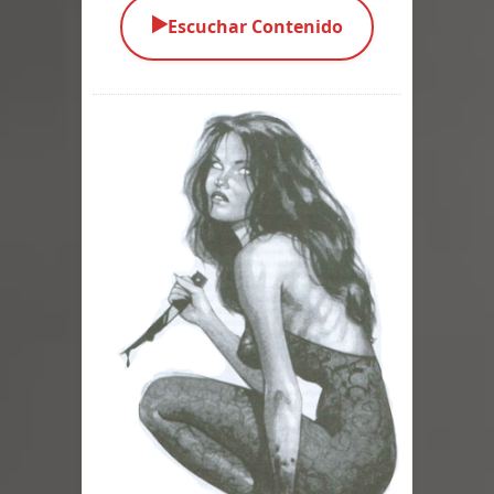
▶️
Escuchar Contenido
Parte 03: Una Piraña en el Bidé
Parte 02: Los Muertos Gobiernan a
los Vivos
Parte 01: Escondido a Plena Luz
Parte 02: El Enemigo de mi Enemigo
Parte 06: Coletazos
Parte 05: Los Horrores del Infierno
Parte 04: Oídos Sordos
Parte 03: La Traición
Parte 02: Vuelve el Hijo Prodigo