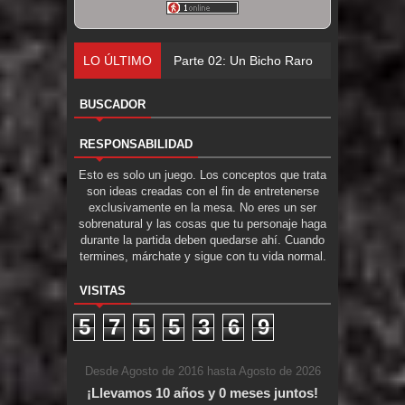
LO ÚLTIMO
Parte 02: Un Bicho Raro
BUSCADOR
RESPONSABILIDAD
Esto es solo un juego. Los conceptos que trata
son ideas creadas con el fin de entretenerse
exclusivamente en la mesa. No eres un ser
sobrenatural y las cosas que tu personaje haga
durante la partida deben quedarse ahí. Cuando
termines, márchate y sigue con tu vida normal.
VISITAS
5
7
5
5
3
6
9
Desde Agosto de 2016 hasta Agosto de 2026
¡Llevamos 10 años y 0 meses juntos!