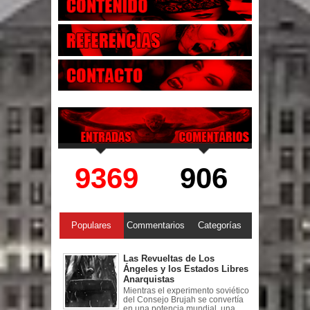
9369
906
Populares
Commentarios
Categorías
Las Revueltas de Los
Ángeles y los Estados Libres
Anarquistas
Mientras el experimento soviético
del Consejo Brujah se convertía
en una potencia mundial, una ...