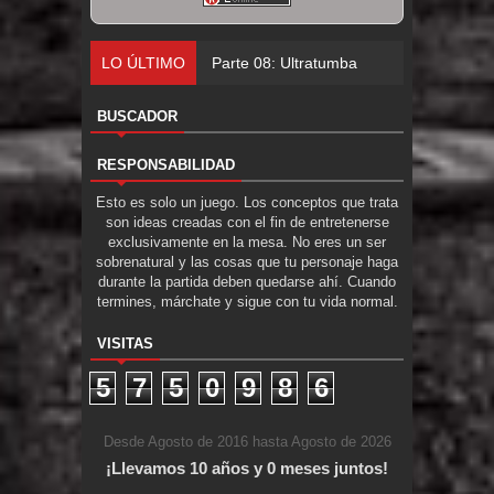
LO ÚLTIMO
Parte 08: Ultratumba
BUSCADOR
RESPONSABILIDAD
Esto es solo un juego. Los conceptos que trata
son ideas creadas con el fin de entretenerse
exclusivamente en la mesa. No eres un ser
sobrenatural y las cosas que tu personaje haga
durante la partida deben quedarse ahí. Cuando
termines, márchate y sigue con tu vida normal.
VISITAS
5
7
5
0
9
8
6
Desde Agosto de 2016 hasta Agosto de 2026
¡Llevamos 10 años y 0 meses juntos!