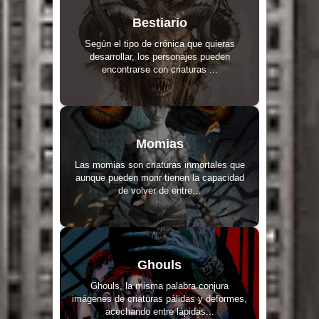
Bestiario
Según el tipo de crónica que quieras
desarrollar, los personajes pueden
encontrarse con criaturas ...
Momias
Las momias son criaturas inmortales que
aunque pueden morir tienen la capacidad
de volver de entre...
Ghouls
Ghouls, la misma palabra conjura
imágenes de criaturas pálidas y deformes,
acechando entre lápidas...