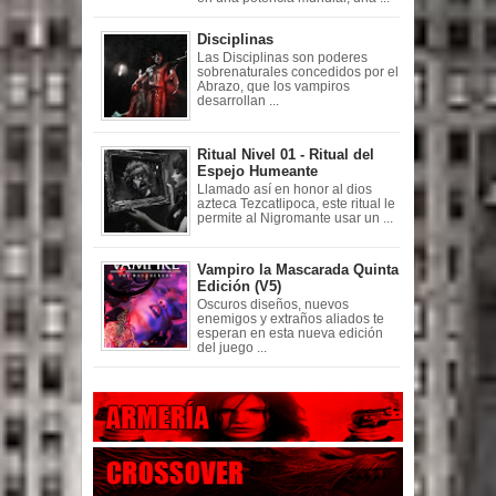
Disciplinas
Las Disciplinas son poderes
sobrenaturales concedidos por el
Abrazo, que los vampiros
desarrollan ...
Ritual Nivel 01 - Ritual del
Espejo Humeante
Llamado así en honor al dios
azteca Tezcatlipoca, este ritual le
permite al Nigromante usar un ...
Vampiro la Mascarada Quinta
Edición (V5)
Oscuros diseños, nuevos
enemigos y extraños aliados te
esperan en esta nueva edición
del juego ...