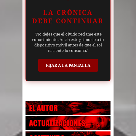
LA CRÓNICA
DEBE CONTINUAR
"No dejes que el olvido reclame este
conocimiento. Ancla este grimorio a tu
dispositivo móvil antes de que el sol
naciente lo consuma."
FIJAR A LA PANTALLA