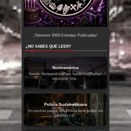
¡Tenemos
9369
Entradas Publicadas!
¿NO SABES QUÉ LEER?
Norteamérica
Asunto: NorteaméricaPara: hunter.list@hunter-
net.orgDe: Viaj...
Policía Sudamericana
En muchos países, a la Policía no le gustan los
extraños y m...