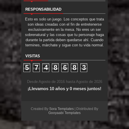
RESPONSABILIDAD
Esto es solo un juego. Los conceptos que trata
son ideas creadas con el fin de entretenerse
exclusivamente en la mesa. No eres un ser
sobrenatural y las cosas que tu personaje haga
durante la partida deben quedarse ahí. Cuando
termines, márchate y sigue con tu vida normal.
VISITAS
5
7
4
8
6
8
3
Desde Agosto de 2016 hasta Agosto de 2026
¡Llevamos 10 años y 0 meses juntos!
Created By
Sora Templates
| Distributed By
Gooyaabi Templates