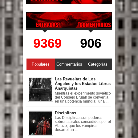
9369
906
Populares
Commentarios
Categorías
Las Revueltas de Los
Ángeles y los Estados Libres
Anarquistas
Mientras el experimento soviético
del Consejo Brujah se convertía
en una potencia mundial, una ...
Disciplinas
Las Disciplinas son poderes
sobrenaturales concedidos por el
Abrazo, que los vampiros
desarrollan ...