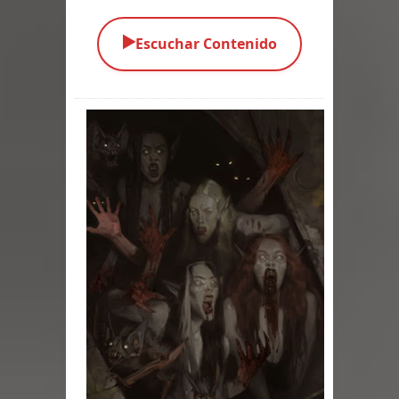
Parte 05: Los Horrores del Infierno
▶️
Escuchar Contenido
Parte 04: Oídos Sordos
Parte 03: La Traición
Parte 02: Vuelve el Hijo Prodigo
Parte 01: El Comienzo
Parte 01: El Enemigo Interior
Exaltados y Muertos Vivientes
Los Muertos se Levantan (Relato)
Los Monstruos más Buscados
Parte 09: Los Muertos Cuentan