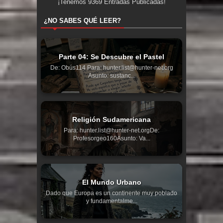
¡Tenemos
9369
Entradas Publicadas!
¿NO SABES QUÉ LEER?
Parte 04: Se Descubre el Pastel
De: Obús114 Para: hunter.list@hunter-net.org
Asunto: sustanc...
Religión Sudamericana
Para: hunter.list@hunter-net.orgDe:
Profesorgeo160Asunto: Va...
El Mundo Urbano
Dado que Europa es un continente muy poblado
y fundamentalme...