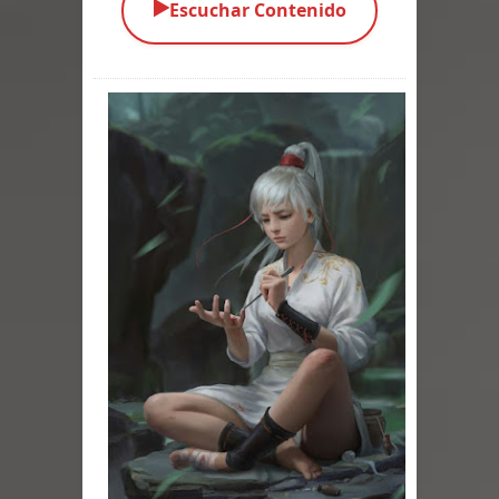
▶️
Escuchar Contenido
Parte 03: Una Piraña en el Bidé
Parte 02: Los Muertos Gobiernan a
los Vivos
Parte 01: Escondido a Plena Luz
Parte 02: El Enemigo de mi Enemigo
Parte 06: Coletazos
Parte 05: Los Horrores del Infierno
Parte 04: Oídos Sordos
Parte 03: La Traición
Parte 02: Vuelve el Hijo Prodigo