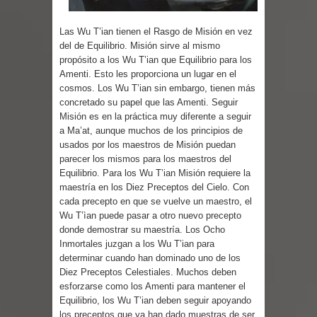
Parte 03: Reflexiones
Las Wu T’ian tienen el Rasgo de Misión en vez
del de Equilibrio. Misión sirve al mismo
propósito a los Wu T’ian que Equilibrio para los
Amenti. Esto les proporciona un lugar en el
cosmos. Los Wu T’ian sin embargo, tienen más
concretado su papel que las Amenti. Seguir
Misión es en la práctica muy diferente a seguir
a Ma’at, aunque muchos de los principios de
usados por los maestros de Misión puedan
parecer los mismos para los maestros del
Equilibrio. Para los Wu T’ian Misión requiere la
maestría en los Diez Preceptos del Cielo. Con
cada precepto en que se vuelve un maestro, el
Wu T’ìan puede pasar a otro nuevo precepto
donde demostrar su maestría. Los Ocho
Inmortales juzgan a los Wu T’ian para
determinar cuando han dominado uno de los
Diez Preceptos Celestiales. Muchos deben
esforzarse como los Amenti para mantener el
Equilibrio, los Wu T’ian deben seguir apoyando
los preceptos que ya han dado muestras de ser