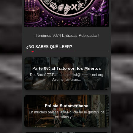
¡Tenemos
9374
Entradas Publicadas!
¿NO SABES QUÉ LEER?
Parte 06: El Trato con los Muertos
De: Boca177 Para: hunter.list@hunter-net.org
Asunto: fantasm...
Policía Sudamericana
En muchos países, a la Policía no le gustan los
extraños y m...