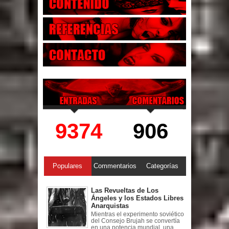
9374
906
Populares
Commentarios
Categorías
Las Revueltas de Los
Ángeles y los Estados Libres
Anarquistas
Mientras el experimento soviético
del Consejo Brujah se convertía
en una potencia mundial, una ...