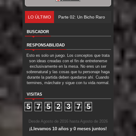
LO ÚLTIMO
Parte 02: Un Bicho Raro
BUSCADOR
RESPONSABILIDAD
Esto es solo un juego. Los conceptos que trata
son ideas creadas con el fin de entretenerse
exclusivamente en la mesa. No eres un ser
sobrenatural y las cosas que tu personaje haga
durante la partida deben quedarse ahí. Cuando
termines, márchate y sigue con tu vida normal.
VISITAS
5
7
5
2
3
7
5
Desde Agosto de 2016 hasta Agosto de 2026
¡Llevamos 10 años y 0 meses juntos!