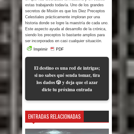
estas trabajando todavía. Uno de los grandes
secretos de Misión es que los Diez Preceptos
Celestiales prácticamente imploran por una
historia donde se logre la maestría de cada uno.
Este aspecto ayuda al desarrollo de la crónica,
siendo los preceptos lo bastante amplios para
ser incorporados en casi cualquier situación.
Imprimir
PDF
El destino es una red de intrigas;
si no sabes qué senda tomar, tira
los dados 🎲 y deja que el azar
dicte tu próxima entrada
ENTRADAS RELACIONADAS