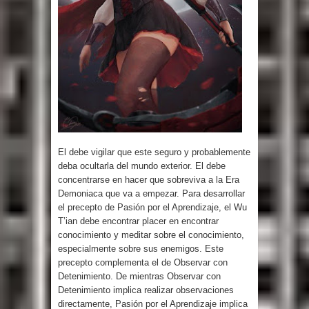
El debe vigilar que este seguro y probablemente
deba ocultarla del mundo exterior. El debe
concentrarse en hacer que sobreviva a la Era
Demoniaca que va a empezar. Para desarrollar
el precepto de Pasión por el Aprendizaje, el Wu
T’ian debe encontrar placer en encontrar
conocimiento y meditar sobre el conocimiento,
especialmente sobre sus enemigos. Este
precepto complementa el de Observar con
Detenimiento. De mientras Observar con
Detenimiento implica realizar observaciones
directamente, Pasión por el Aprendizaje implica