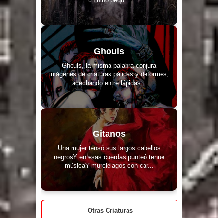
un niño pequ...
Ghouls
Ghouls, la misma palabra conjura
imágenes de criaturas pálidas y deformes,
acechando entre lápidas...
Gitanos
Una mujer tensó sus largos cabellos
negrosY en esas cuerdas punteó tenue
músicaY murciélagos con car...
Otras Criaturas