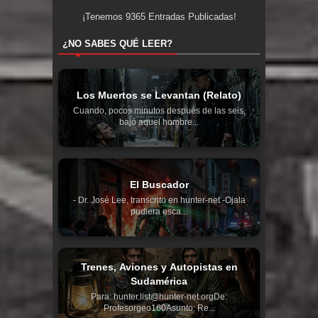
¡Tenemos
9365
Entradas Publicadas!
¿NO SABES QUÉ LEER?
Los Muertos se Levantan (Relato)
Cuando, pocos minutos después de las seis,
bajó aquel hombre...
El Buscador
- Dr. José Lee, transcrito en hunter-net -Ojala
pudiera esca...
Trenes, Aviones y Autopistas en
Sudamérica
Para: hunter.list@hunter-net.orgDe:
Profesorgeo160Asunto: Re...