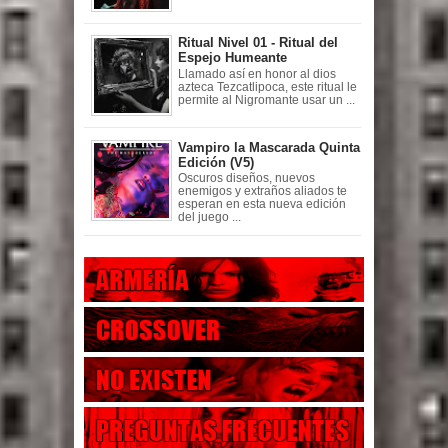
Ritual Nivel 01 - Ritual del
Espejo Humeante
Llamado así en honor al dios
azteca Tezcatlipoca, este ritual le
permite al Nigromante usar un ...
Vampiro la Mascarada Quinta
Edición (V5)
Oscuros diseños, nuevos
enemigos y extraños aliados te
esperan en esta nueva edición
del juego ...