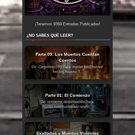
¡Tenemos
9369
Entradas Publicadas!
¿NO SABES QUÉ LEER?
Parte 09: Los Muertos Cuentan
Cuentos
De: Carpintero169 Para: hunter.list@hunter-
net.org Asunto: T...
Parte 01: El Comienzo
De: remitente desconocido Para:
hunter.list@hunter-net.orgAs...
Exaltados y Muertos Vivientes