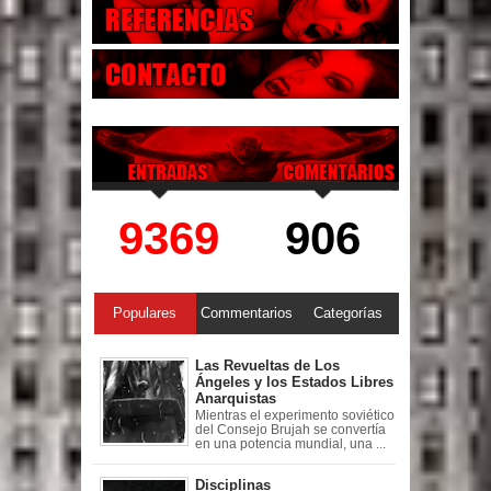
9369
906
Populares
Commentarios
Categorías
Las Revueltas de Los
Ángeles y los Estados Libres
Anarquistas
Mientras el experimento soviético
del Consejo Brujah se convertía
en una potencia mundial, una ...
Disciplinas