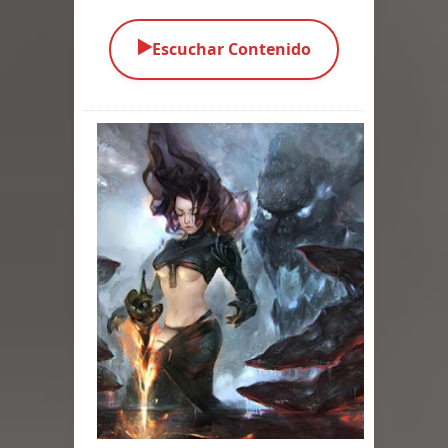
Parte 04: Oídos Sordos
▶️
Escuchar Contenido
Parte 03: La Traición
Parte 02: Vuelve el Hijo Prodigo
Parte 01: El Comienzo
Parte 01: El Enemigo Interior
Exaltados y Muertos Vivientes
Los Muertos se Levantan (Relato)
Los Monstruos más Buscados
Parte 09: Los Muertos Cuentan
Cuentos