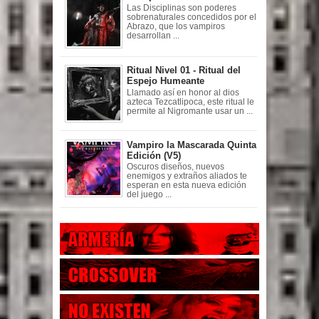
Las Disciplinas son poderes
sobrenaturales concedidos por el
Abrazo, que los vampiros
desarrollan ...
Ritual Nivel 01 - Ritual del
Espejo Humeante
Llamado así en honor al dios
azteca Tezcatlipoca, este ritual le
permite al Nigromante usar un ...
Vampiro la Mascarada Quinta
Edición (V5)
Oscuros diseños, nuevos
enemigos y extraños aliados te
esperan en esta nueva edición
del juego ...