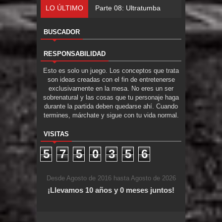
LO ÚLTIMO
Parte 07: Asuntos que
BUSCADOR
RESPONSABILIDAD
Esto es solo un juego. Los conceptos que trata
son ideas creadas con el fin de entretenerse
exclusivamente en la mesa. No eres un ser
sobrenatural y las cosas que tu personaje haga
durante la partida deben quedarse ahí. Cuando
termines, márchate y sigue con tu vida normal.
VISITAS
5
7
5
0
3
5
6
Desde Agosto de 2016 hasta Agosto de 2026
¡Llevamos 10 años y 0 meses juntos!