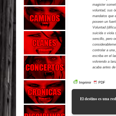
magister somete
voluntad, sus ó
mandatos que el
poseen un fuert
Voluntad (dific
suicida o viola
sencillo, pero 
considerablemen
controlar a una
escriba en el l
volviendo a lan
acaba antes de
Imprimir
PDF
El destino es una red