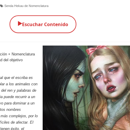
Senda Hekau de Nomenclatura
▶️
Escuchar Contenido
ción + Nomenclatura
d del objetivo
al que el escriba es
lar a los animales con
 del ren y palabras de
ia puede recurrir a un
vo para dominar a un
stos nombres
 más complejos, por lo
íciles de afectar. El
ienen éxito, el