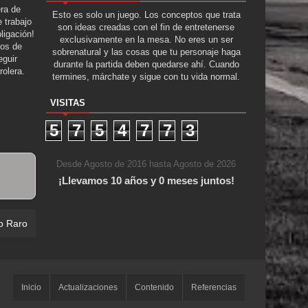
era de
Esto es solo un juego. Los conceptos que trata
 trabajo
son ideas creadas con el fin de entretenerse
ligación!
exclusivamente en la mesa. No eres un ser
tos de
sobrenatural y las cosas que tu personaje haga
guir
durante la partida deben quedarse ahí. Cuando
rolera.
termines, márchate y sigue con tu vida normal.
VISITAS
5
7
5
4
7
7
3
Desde Agosto de 2016 hasta Agosto de 2026
¡Llevamos 10 años y 0 meses juntos!
o Raro
Inicio
Actualizaciones
Contenido
Referencias