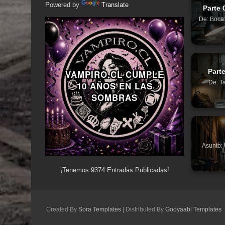
Powered by
Translate
Parte 
De: Boca1
Parte
VAMPIRO.CL CUMPLE
De: Ta
10 AÑOS EN LAS
SOMBRAS
Asunto: 
¡Tenemos
9374
Entradas Publicadas!
Created By
Sora Templates
| Distributed By
Gooyaabi Templates