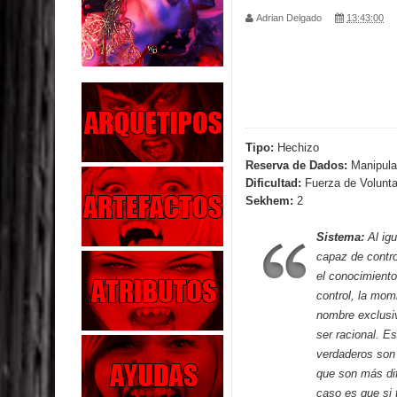
Adrian Delgado
13:43:00
Parte 02: Los Muertos Gobiernan a los Vivos
Parte 01: Escondido a Plena Luz
Parte 02: El Enemigo de mi Enemigo
Parte 06: Coletazos
Tipo:
Hechizo
Reserva de Dados:
Manipula
Parte 05: Los Horrores del Infierno
Dificultad:
Fuerza de Volunta
Sekhem:
2
Parte 04: Oídos Sordos
Sistema:
Al igu
Parte 03: La Traición
capaz de contro
el conocimiento
Parte 02: Vuelve el Hijo Prodigo
control, la mom
nombre exclusi
Parte 03: Reflexiones
ser racional. E
verdaderos son
que son más dif
caso es que si t