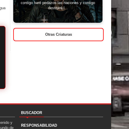
contigo haré pedazos las naciones y contigo
igua
destruiré l...
Otras Criaturas
BUSCADOR
tenido y
RESPONSABILIDAD
Mundo de