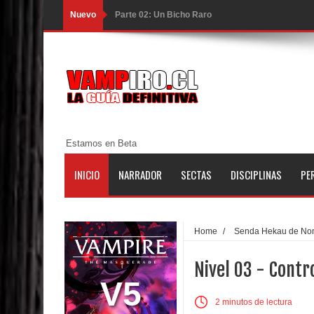
Nuevo
Parte 02: Un Bicho Raro
Parte 01: Una Misión de Locos
Parte 03: Forastero en Tierra Muerta
Parte 10: El Secreto
Parte 09: Los Muertos Cuentan Cuentos
Estamos en Beta
Parte 08: Ultratumba
INICIO
NARRADOR
SECTAS
DISCIPLINAS
PE
Parte 07: Asuntos que Resolver
Parte 06: El Trato con los Muertos
Home
/
Senda Hekau de No
Parte 05: Sitiados
Nivel 03 - Contr
Parte 04: Se Descubre el Pastel
V5
2 minutos de lectura
Parte 03: Una Piraña en el Bidé