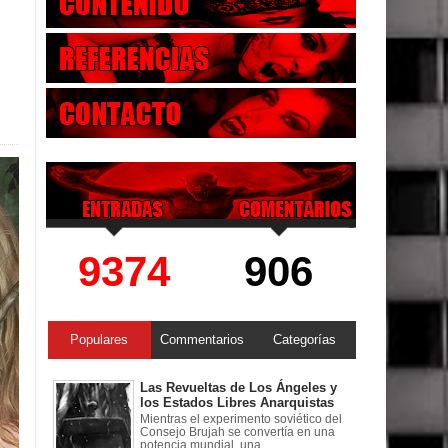
9374
906
Populares
Commentarios
Categorías
Las Revueltas de Los Ángeles y
los Estados Libres Anarquistas
Mientras el experimento soviético del
Consejo Brujah se convertía en una
potencia mundial, una ...