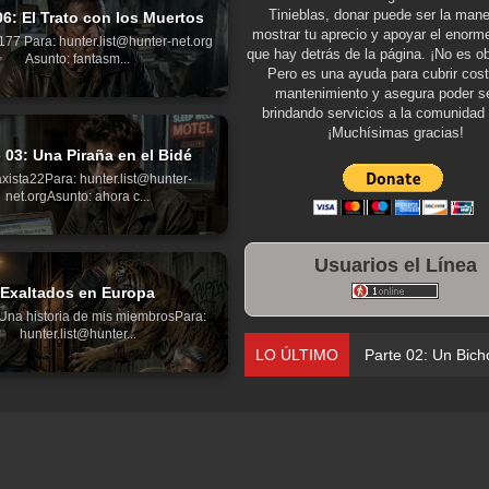
Tinieblas, donar puede ser la man
06: El Trato con los Muertos
mostrar tu aprecio y apoyar el enorme
77 Para: hunter.list@hunter-net.org
que hay detrás de la página. ¡No es ob
Asunto: fantasm...
Pero es una ayuda para cubrir cos
mantenimiento y asegura poder se
brindando servicios a la comunidad 
¡Muchísimas gracias!
 03: Una Piraña en el Bidé
xista22Para: hunter.list@hunter-
net.orgAsunto: ahora c...
Usuarios el Línea
Exaltados en Europa
Una historia de mis miembrosPara:
hunter.list@hunter...
LO ÚLTIMO
Parte 02: Un Bich