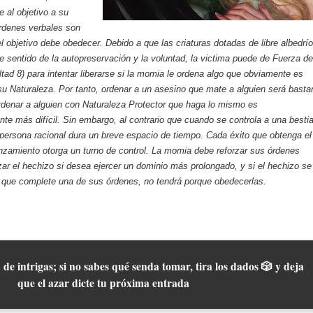
 al objetivo a su
rdenes verbales son
 objetivo debe obedecer. Debido a que las criaturas dotadas de libre albedrío
e sentido de la autopreservación y la voluntad, la victima puede de Fuerza de
ultad 8) para intentar liberarse si la momia le ordena algo que obviamente es
 su Naturaleza. Por tanto, ordenar a un asesino que mate a alguien será basta
ordenar a alguien con Naturaleza Protector que haga lo mismo es
te más difícil. Sin embargo, al contrario que cuando se controla a una bestia
 persona racional dura un breve espacio de tiempo. Cada éxito que obtenga el
anzamiento otorga un turno de control. La momia debe reforzar sus órdenes
zar el hechizo si desea ejercer un dominio más prolongado, y si el hechizo se
 que complete una de sus órdenes, no tendrá porque obedecerlas.
 de intrigas; si no sabes qué senda tomar, tira los dados 🎲 y deja
que el azar dicte tu próxima entrada