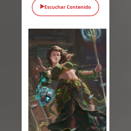
▶️
Escuchar Contenido
Parte 01: El Comienzo
Parte 01: El Enemigo Interior
Exaltados y Muertos Vivientes
Los Muertos se Levantan (Relato)
Los Monstruos más Buscados
Alma
El Destructor
El Buscador
El Pueblo Protegido
Parte 05: Sitiados