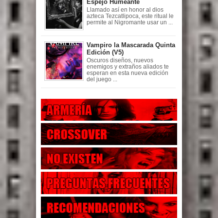
Espejo Humeante
Llamado así en honor al dios
azteca Tezcatlipoca, este ritual le
permite al Nigromante usar un ...
Vampiro la Mascarada Quinta
Edición (V5)
Oscuros diseños, nuevos
enemigos y extraños aliados te
esperan en esta nueva edición
del juego ...