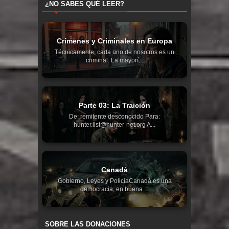
¿NO SABES QUÉ LEER?
Crímenes y Criminales en Europa
Técnicamente, cada uno de nosotros es un
criminal. La mayorí...
Parte 03: La Traición
De: remitente desconocido Para:
hunter.list@hunter-net.org A...
Canadá
Gobierno, Leyes y PolicíaCanadá es una
democracia, en buena ...
SOBRE LAS DONACIONES