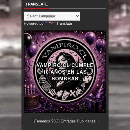
TRANSLATE
Powered by
Translate
VAMPIRO.CL CUMPLE
10 AÑOS EN LAS
SOMBRAS
¡Tenemos
9365
Entradas Publicadas!