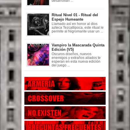
desarrollan ...
Ritual Nivel 01 - Ritual del
Espejo Humeante
Llamado así en honor al dios
azteca Tezcatlipoca, este ritual le
permite al Nigromante usar un ...
Vampiro la Mascarada Quinta
Edición (V5)
Oscuros diseños, nuevos
enemigos y extraños aliados te
esperan en esta nueva edición
del juego ...