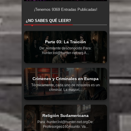
¡Tenemos
9369
Entradas Publicadas!
¿NO SABES QUÉ LEER?
Parte 03: La Traición
De: remitente desconocido Para:
hunter.list@hunter-net.org A...
Crímenes y Criminales en Europa
Técnicamente, cada uno de nosotros es un
criminal. La mayorí...
Religión Sudamericana
Para: hunter.list@hunter-net.orgDe:
Profesorgeo160Asunto: Va...