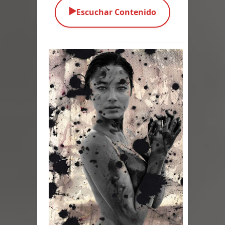
▶️
Escuchar Contenido
Parte 05: Los Horrores del Infierno
Parte 04: Oídos Sordos
Parte 03: La Traición
Parte 02: Vuelve el Hijo Prodigo
Parte 01: El Comienzo
Parte 01: El Enemigo Interior
Exaltados y Muertos Vivientes
Los Muertos se Levantan (Relato)
Los Monstruos más Buscados
Parte 09: Los Muertos Cuentan