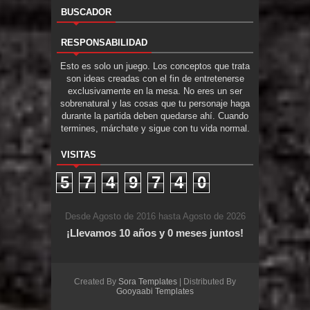
BUSCADOR
RESPONSABILIDAD
Esto es solo un juego. Los conceptos que trata
son ideas creadas con el fin de entretenerse
exclusivamente en la mesa. No eres un ser
sobrenatural y las cosas que tu personaje haga
durante la partida deben quedarse ahí. Cuando
termines, márchate y sigue con tu vida normal.
VISITAS
5
7
4
9
7
4
0
Desde Agosto de 2016 hasta Agosto de 2026
¡Llevamos 10 años y 0 meses juntos!
Created By
Sora Templates
| Distributed By
Gooyaabi Templates