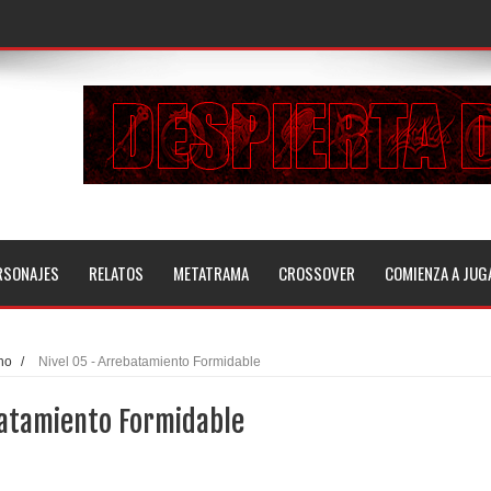
RSONAJES
RELATOS
METATRAMA
CROSSOVER
COMIENZA A JUG
no
/
Nivel 05 - Arrebatamiento Formidable
batamiento Formidable