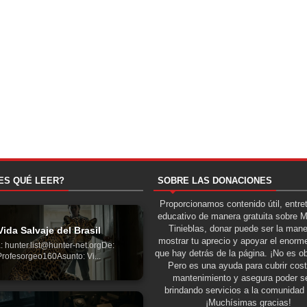
ES QUÉ LEER?
SOBRE LAS DONACIONES
Proporcionamos contenido útil, entre
educativo de manera gratuita sobre 
Tinieblas, donar puede ser la man
Vida Salvaje del Brasil
mostrar tu aprecio y apoyar el enorme
: hunter.list@hunter-net.orgDe:
que hay detrás de la página. ¡No es ob
Profesorgeo160Asunto: Vi...
Pero es una ayuda para cubrir cos
mantenimiento y asegura poder se
brindando servicios a la comunidad 
¡Muchísimas gracias!