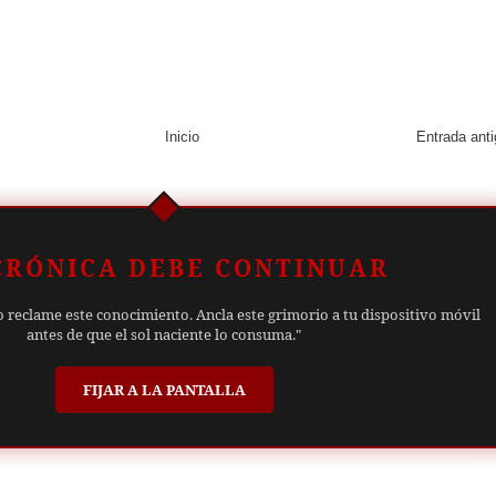
Inicio
Entrada ant
CRÓNICA DEBE CONTINUAR
o reclame este conocimiento. Ancla este grimorio a tu dispositivo móvil
antes de que el sol naciente lo consuma."
FIJAR A LA PANTALLA