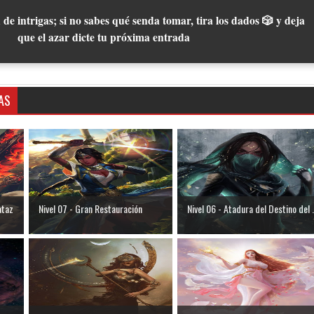
 de intrigas; si no sabes qué senda tomar, tira los dados 🎲 y deja
que el azar dicte tu próxima entrada
AS
ataz
Nivel 07 - Gran Restauración
Nivel 06 - Atadura del Destino del .