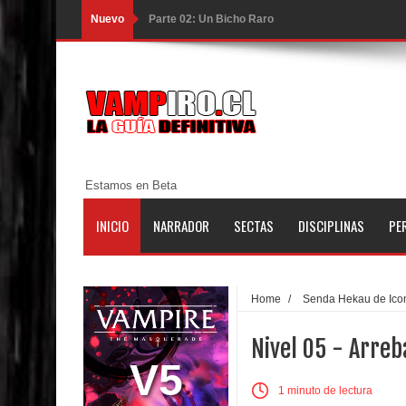
Nuevo
Parte 02: Un Bicho Raro
Parte 01: Una Misión de Locos
Parte 03: Forastero en Tierra Muerta
Parte 10: El Secreto
Parte 09: Los Muertos Cuentan Cuentos
Estamos en Beta
Parte 08: Ultratumba
INICIO
NARRADOR
SECTAS
DISCIPLINAS
PE
Parte 07: Asuntos que Resolver
Parte 06: El Trato con los Muertos
Home
/
Senda Hekau de Ico
Parte 05: Sitiados
Nivel 05 - Arre
Parte 04: Se Descubre el Pastel
V5
1 minuto de lectura
Parte 03: Una Piraña en el Bidé