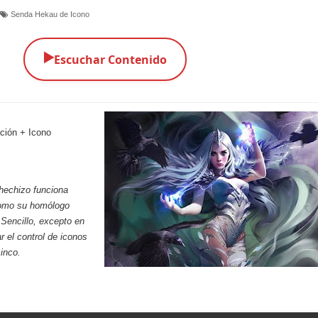
Senda Hekau de Icono
▶️
Escuchar Contenido
ción + Icono
hechizo funciona
omo su homólogo
Sencillo
, excepto en
 el control de iconos
cinco.