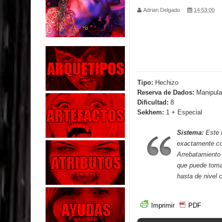
Adrian Delgado
14:53:00
Parte 02: Los Muertos Gobiernan a los Vivos
Parte 01: Escondido a Plena Luz
Parte 02: El Enemigo de mi Enemigo
Parte 06: Coletazos
Tipo:
Hechizo
Reserva de Dados:
Manipula
Parte 05: Los Horrores del Infierno
Dificultad:
8
Sekhem:
1 + Especial
Parte 04: Oídos Sordos
Sistema:
Este 
Parte 03: La Traición
exactamente c
Arrebatamiento 
Parte 02: Vuelve el Hijo Prodigo
que puede tomar
hasta de nivel 
Parte 03: Reflexiones
Imprimir
PDF