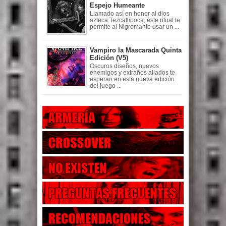
Espejo Humeante
Llamado así en honor al dios
azteca Tezcatlipoca, este ritual le
permite al Nigromante usar un ...
Vampiro la Mascarada Quinta
Edición (V5)
Oscuros diseños, nuevos
enemigos y extraños aliados te
esperan en esta nueva edición
del juego ...