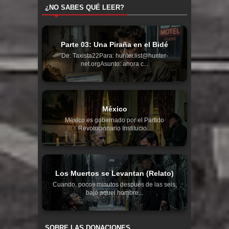
¿NO SABES QUÉ LEER?
Parte 03: Una Piraña en el Bidé
De: Taxista22Para: hunter.list@hunter-
net.orgAsunto: ahora c...
México
México es gobernado por el Partido
Revolucionario Institucio...
Los Muertos se Levantan (Relato)
Cuando, pocos minutos después de las seis,
bajó aquel hombre...
SOBRE LAS DONACIONES