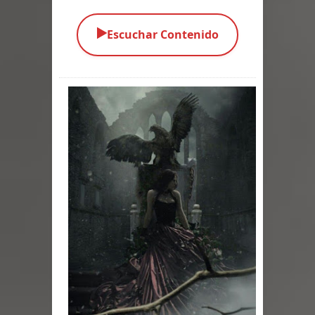
Parte 01: El Enemigo Interior
▶️
Escuchar Contenido
Exaltados y Muertos Vivientes
Los Muertos se Levantan (Relato)
Los Monstruos más Buscados
Alma
El Destructor
El Buscador
El Pueblo Protegido
Parte 05: Sitiados
Parte 04: Se Descubre el Pastel