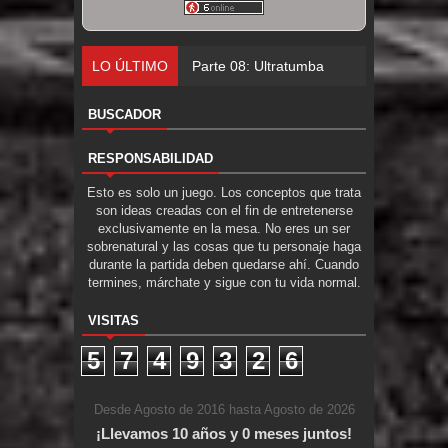
LO ÚLTIMO
Parte 08: Ultratumba
BUSCADOR
RESPONSABILIDAD
Esto es solo un juego. Los conceptos que trata
son ideas creadas con el fin de entretenerse
exclusivamente en la mesa. No eres un ser
sobrenatural y las cosas que tu personaje haga
durante la partida deben quedarse ahí. Cuando
termines, márchate y sigue con tu vida normal.
VISITAS
5
7
4
9
3
2
6
Desde Agosto de 2016 hasta Agosto de 2026
¡Llevamos 10 años y 0 meses juntos!