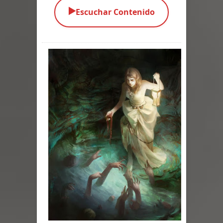
▶️
Escuchar Contenido
Parte 05: Los Horrores del Infierno
Parte 04: Oídos Sordos
Parte 03: La Traición
Parte 02: Vuelve el Hijo Prodigo
Parte 01: El Comienzo
Parte 01: El Enemigo Interior
Exaltados y Muertos Vivientes
Los Muertos se Levantan (Relato)
Los Monstruos más Buscados
Parte 09: Los Muertos Cuentan