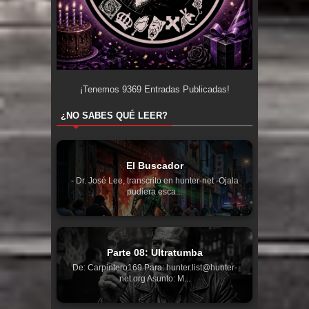
¡Tenemos
9369
Entradas Publicadas!
¿NO SABES QUÉ LEER?
El Buscador
- Dr. José Lee, transcrito en hunter-net -Ojala
pudiera esca...
Parte 08: Ultratumba
De: Carpintero169 Para: hunter.list@hunter-
net.org Asunto: M...