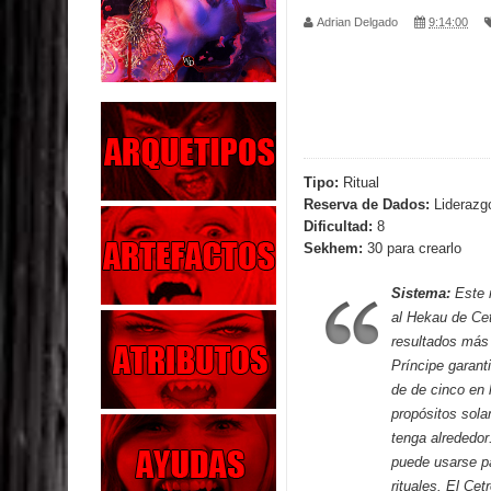
Adrian Delgado
9:14:00
Parte 02: Los Muertos Gobiernan a los Vivos
Parte 01: Escondido a Plena Luz
Parte 02: El Enemigo de mi Enemigo
Parte 06: Coletazos
Tipo:
Ritual
Reserva de Dados:
Liderazg
Parte 05: Los Horrores del Infierno
Dificultad:
8
Sekhem:
30 para crearlo
Parte 04: Oídos Sordos
Sistema:
Este 
Parte 03: La Traición
al Hekau de
Ce
resultados más 
Parte 02: Vuelve el Hijo Prodigo
Príncipe garant
de de cinco en 
Parte 03: Reflexiones
propósitos sola
tenga alrededor
puede usarse pa
rituales. El Cet