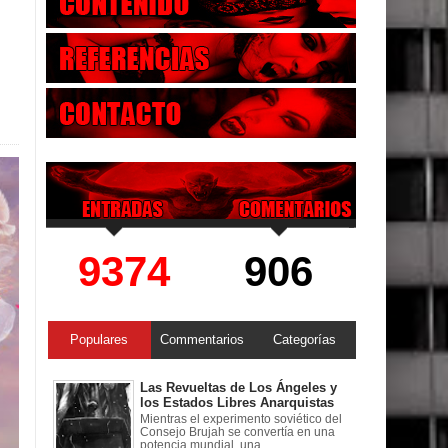
9374
906
Populares
Commentarios
Categorías
Las Revueltas de Los Ángeles y
los Estados Libres Anarquistas
Mientras el experimento soviético del
Consejo Brujah se convertía en una
potencia mundial, una ...