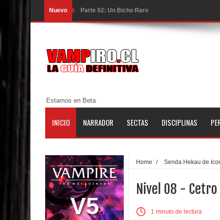
Nuevo
Parte 02: Un Bicho Raro
Parte 01: Una Misión de Locos
Parte 03: Forastero en Tierra Muerta
Parte 10: El Secreto
Parte 09: Los Muertos Cuentan Cuentos
Estamos en Beta
Parte 08: Ultratumba
INICIO
NARRADOR
SECTAS
DISCIPLINAS
PE
Parte 07: Asuntos que Resolver
Parte 06: El Trato con los Muertos
Home
/
Senda Hekau de Ico
Parte 05: Sitiados
Nivel 08 - Cetro
Parte 04: Se Descubre el Pastel
V5
1 minuto de lectura
Parte 03: Una Piraña en el Bidé