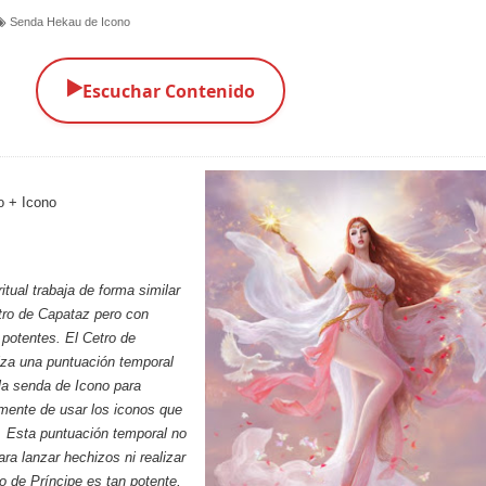
Senda Hekau de Icono
▶️
Escuchar Contenido
o + Icono
ritual trabaja de forma similar
tro de Capataz
pero con
potentes. El Cetro de
iza una puntuación temporal
la senda de Icono para
mente de usar los iconos que
. Esta puntuación temporal no
ra lanzar hechizos ni realizar
ro de Príncipe es tan potente,