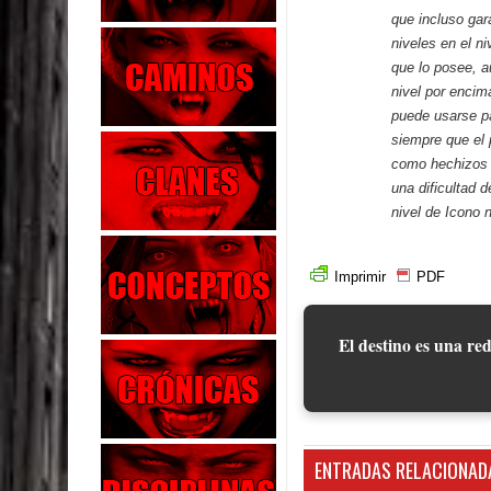
que incluso gar
niveles en el ni
que lo posee, 
nivel por encim
puede usarse pa
siempre que el 
como hechizos 
una dificultad 
nivel de Icono 
Imprimir
PDF
El destino es una red
ENTRADAS RELACIONAD