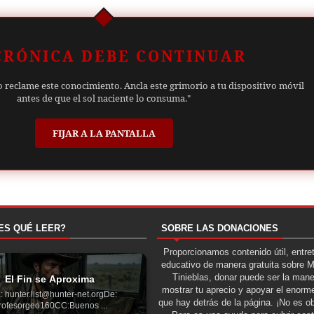
CRÓNICA DEBE CONTINUAR
o reclame este conocimiento. Ancla este grimorio a tu dispositivo móvil
antes de que el sol naciente lo consuma."
FIJAR A LA PANTALLA
ES QUÉ LEER?
SOBRE LAS DONACIONES
Proporcionamos contenido útil, entre
educativo de manera gratuita sobre 
Tinieblas, donar puede ser la man
El Fin se Aproxima
mostrar tu aprecio y apoyar el enorme
: hunter.list@hunter-net.orgDe:
que hay detrás de la página. ¡No es ob
rofesorgeo160CC:Buenos ...