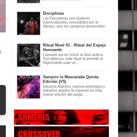
Disciplinas
Las Disciplinas son poderes
sobrenaturales concedidos por el
Abrazo, que los vampiros desarrollan
...
Ritual Nivel 01 - Ritual del Espejo
y
Humeante
l
Llamado así en honor al dios azteca
Tezcatlipoca, este ritual le permite al
Nigromante usar un ...
Vampiro la Mascarada Quinta
Edición (V5)
Oscuros diseños, nuevos enemigos y
extraños aliados te esperan en esta
nueva edición del juego ...