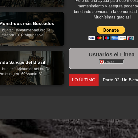
Pero es una ayuda para cubrir cos
mantenimiento y asegura poder se
brindando servicios a la comunidad 
¡Muchísimas gracias!
Monstruos más Buscados
: hunter.list@hunter-net.orgDe:
ictadora11CC:Algunas ve...
Usuarios el Línea
Vida Salvaje del Brasil
: hunter.list@hunter-net.orgDe:
Profesorgeo160Asunto: Vi...
LO ÚLTIMO
Parte 02: Un Bich