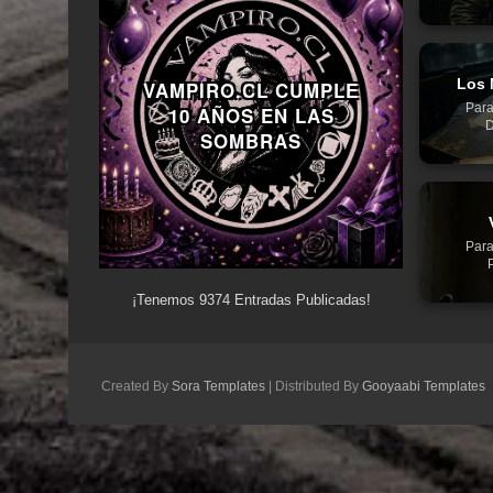
Los 
VAMPIRO.CL CUMPLE
Para
10 AÑOS EN LAS
D
SOMBRAS
Para
¡Tenemos
9374
Entradas Publicadas!
Created By
Sora Templates
| Distributed By
Gooyaabi Templates