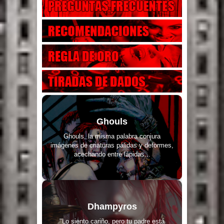
Ghouls
Ghouls, la misma palabra conjura
imágenes de criaturas pálidas y deformes,
acechando entre lápidas...
Dhampyros
"Lo siento cariño, pero tu padre está