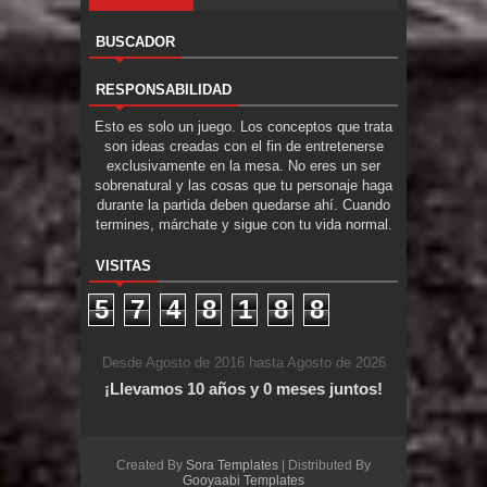
BUSCADOR
RESPONSABILIDAD
Esto es solo un juego. Los conceptos que trata
son ideas creadas con el fin de entretenerse
exclusivamente en la mesa. No eres un ser
sobrenatural y las cosas que tu personaje haga
durante la partida deben quedarse ahí. Cuando
termines, márchate y sigue con tu vida normal.
VISITAS
5
7
4
8
1
8
8
Desde Agosto de 2016 hasta Agosto de 2026
¡Llevamos 10 años y 0 meses juntos!
Created By
Sora Templates
| Distributed By
Gooyaabi Templates