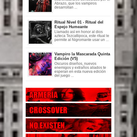
Abrazo, que los vampiros
desarrollan ...
Ritual Nivel 01 - Ritual del
Espejo Humeante
Llamado así en honor al dios
azteca Tezcatlipoca, este ritual le
permite al Nigromante usar un ...
Vampiro la Mascarada Quinta
Edición (V5)
Oscuros diseños, nuevos
enemigos y extraños aliados te
esperan en esta nueva edición
del juego ...